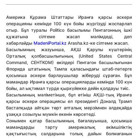
Америка Құрама Штаттары Иранға қарсы әскери
операцияны кемінде 100 күн бойы жүргізуді жоспарлап
отыр. Бұл туралы Politico басылымы Пентагонның ішкі
құжатына сілтеме жасап мәлімдеді, деп
хабарлайды
MadeniPortal.kz
Arasha.kz-ке сілтеме жасап.
Басылымның жазуынша, АҚШ Қарулы күштерінің
Орталық қолбасшылығының (United States Central
Command, СЕНТКОМ) өкілдері Пентагон басшылығынан
Флорида штатының Тампа қаласындағы штаб-пәтерге
қосымша әскери барлаушылар жіберуді сұраған. Бұл
мамандар Иранға қарсы операцияларды кемінде 100 күн
бойы, ал ықтимал түрде қыркүйекке дейін қолдауы тиіс.
Басылымның мәліметінше, бұл өтініш АҚШ-тың Иранға
қарсы әскери операциясы ел президенті Доналд Трамп
бастапқыда айтқан төрт апталық мерзімнен әлдеқайда
ұзаққа созылуы мүмкін екенін көрсетеді.
Сонымен қатар басылымның бағалауынша, қосымша
мамандарды тарту америкалық әкімшіліктің
қақтығыстың салдарына толық дайын болмағанын