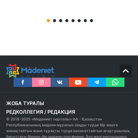
ЖОБА ТУРАЛЫ
РЕДКОЛЛЕГИЯ
/
РЕДАКЦИЯ
© 2018-2025 «Мәдениет порталы» АА - Қазақстан
Республикасының мәдени мұрасын заңды түрде бір жерге
жинақтайтын және тұрақты түрде насихаттайтын ағартушылық
бағыттағы бірден-бір мәдени платформа. Бұл желі ресурсының