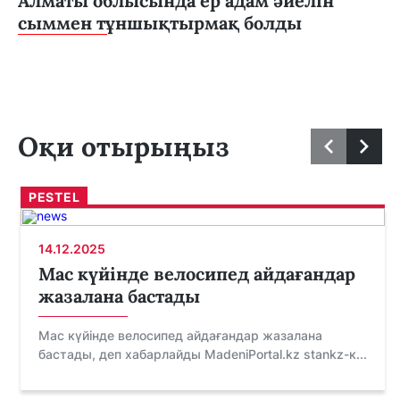
Алматы облысында ер адам әйелін
сыммен тұншықтырмақ болды
Оқи отырыңыз
PESTEL
14.12.2025
Мас күйінде велосипед айдағандар
жазалана бастады
Мас күйінде велосипед айдағандар жазалана
бастады, деп хабарлайды MadeniPortal.kz stankz-к...