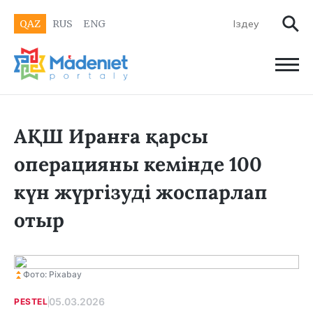
QAZ
RUS
ENG
АҚШ Иранға қарсы
операцияны кемінде 100
күн жүргізуді жоспарлап
отыр
Фото: Pixabay
05.03.2026
PESTEL