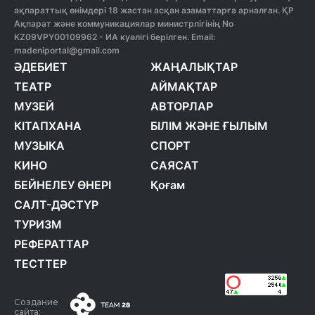
ақпараттық өнімдері 18 жастан асқан азаматтарға арналған. ҚР
Ақпарат және коммуникациялар министрлігінің No
KZ09VPY00109962 - ИА куәлігі берілген. Email:
madeniportal@gmail.com
ӘДЕБИЕТ
ЖАҢАЛЫҚТАР
ТЕАТР
АЙМАҚТАР
МУЗЕЙ
АВТОРЛАР
КІТАПХАНА
БІЛІМ ЖӘНЕ ҒЫЛЫМ
МУЗЫКА
СПОРТ
КИНО
САЯСАТ
БЕЙНЕЛЕУ ӨНЕРІ
Қоғам
САЛТ-ДӘСТҮР
ТУРИЗМ
РЕФЕРАТТАР
ТЕСТТЕР
Создание
сайта: