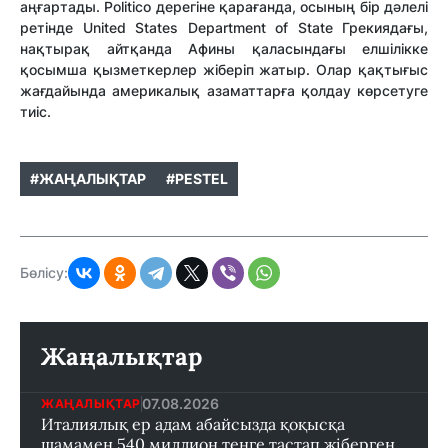
аңғартады. Politico дерегіне қарағанда, осының бір дәлелі
ретінде United States Department of State Грекиядағы,
нақтырақ айтқанда Афины қаласындағы елшілікке
қосымша қызметкерлер жіберіп жатыр. Олар қақтығыс
жағдайында америкалық азаматтарға қолдау көрсетуге
тиіс.
#ЖАҢАЛЫҚТАР
#PESTEL
Бөлісу:
Жаңалықтар
07.08.2026
ЖАҢАЛЫҚТАР
Италиялық ер адам абайсызда қоқысқа
шамамен 540 миллион теңге тастап жіберген