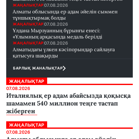
07.08.2026
ЖАҢАЛЫҚТАР
Алматы облысында ер адам әйелін сыммен
тұншықтырмақ болды
07.08.2026
ЖАҢАЛЫҚТАР
Ұлдана Мырзуанның бұрынғы енесі:
«Ұлымның арқасында медаль берілді
07.08.2026
ЖАҢАЛЫҚТАР
Алматыдағы үлкен кәсіпорындар сайлауға
қатысуға шақырды
БАРЛЫҚ ЖАНАЛЫҚТАР
ЖАҢАЛЫҚТАР
07.08.2026
Италиялық ер адам абайсызда қоқысқа
шамамен 540 миллион теңге тастап
жіберген
ЖАҢАЛЫҚТАР
07.08.2026