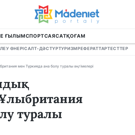
НЕ ҒЫЛЫМ
СПОРТ
САЯСАТ
ҚОҒАМ
ЛЕУ ӨНЕРІ
САЛТ-ДӘСТҮР
ТУРИЗМ
РЕФЕРАТТАР
ТЕСТТЕР
британия мен Түркияда ана болу туралы әңгімелері
андық
 Ұлыбритания
олу туралы