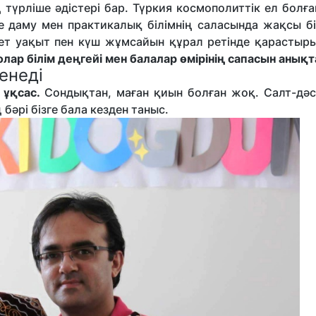
түрліше әдістері бар. Түркия космополиттік ел болғ
те даму мен практикалық білімнің саласында жақсы б
ет уақыт пен күш жұмсайын құрал ретінде қарастыр
ар білім деңгейі мен балалар өмірінің сапасын анық
енеді
 ұқсас.
Сондықтан, маған қиын болған жоқ. Салт-дәс
бәрі бізге бала кезден таныс.