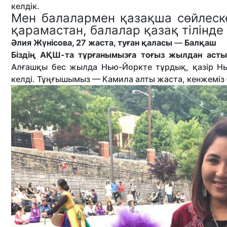
келдік.
Мен балалармен қазақша сөйлескен
қарамастан, балалар қазақ тілінде
Әлия Жүнісова, 27 жаста, туған қаласы
—
Балқаш
Біздің АҚШ-та тұрғанымызға тоғыз жылдан аст
Алғашқы бес жылда Нью-Йоркте тұрдық, қазір Н
келді. Тұңғышымыз — Камила алты жаста, кенжеміз 