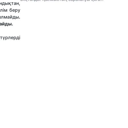
андықтан,
ілім беру
ылмайды
.
тайды.
түрлерді