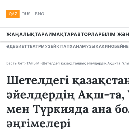
QAZ
RUS
ENG
ЖАҢАЛЫҚТАР
АЙМАҚТАР
АВТОРЛАР
БІЛІМ ЖӘ
ӘДЕБИЕТ
ТЕАТР
МУЗЕЙ
КІТАПХАНА
МУЗЫКА
КИНО
БЕЙНЕ
Басты бет
>
ТАНЫМ
>
Шетелдегі қазақстандық әйелдердің Ақш-та, Ұлы
Шетелдегі қазақст
әйелдердің Ақш-та,
мен Түркияда ана б
әңгімелері