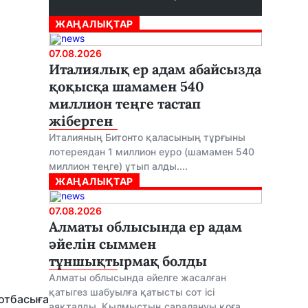
ЖАҢАЛЫҚТАР
07.08.2026
Италиялық ер адам абайсызда
қоқысқа шамамен 540
миллион теңге тастап
жіберген
Италияның Битонто қаласының тұрғыны
лотереядан 1 миллион еуро (шамамен 540
миллион теңге) ұтып алды....
ЖАҢАЛЫҚТАР
07.08.2026
Алматы облысында ер адам
әйелін сыммен
тұншықтырмақ болды
Алматы облысында әйелге жасалған
қатыгез шабуылға қатысты сот ісі
отбасыға
аяқталды. Қылмыстың саралануы қоға...