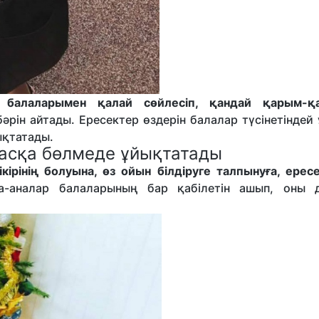
ң балаларымен қалай сөйлесіп, қандай қарым-қа
бәрін айтады. Ересектер өздерін балалар түсінетіндей
ықтатады.
 басқа бөлмеде ұйықтатады
кірінің болуына, өз ойын білдіруге талпынуға, ерес
-аналар балаларының бар қабілетін ашып, оны 