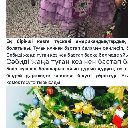
Ең бірінші көзге түскені американдықтарды
болатыны.
Туған күннен бастап баламен сөйлесіп, 
Сәбиді жаңа туған кезінен бастап басқа бөлмеде ұй
Сәбиді жаңа туған кезінен бастап
Бала күнінен балаларын ойын дұрыс құруға, өз пі
бірдей дәрежеде сөйлесе білуге үйретеді.
Ата
көмектесуге тырысады