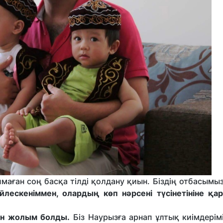
олмаған соң басқа тілді қолдану қиын. Біздің отбасымы
лескеніммен, олардың көп нәрсені түсінетініне қар
ан жолым болды.
Біз Наурызға арнап ұлтық киімдерім