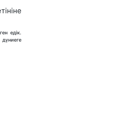
тініне
ен едік.
 дүниеге