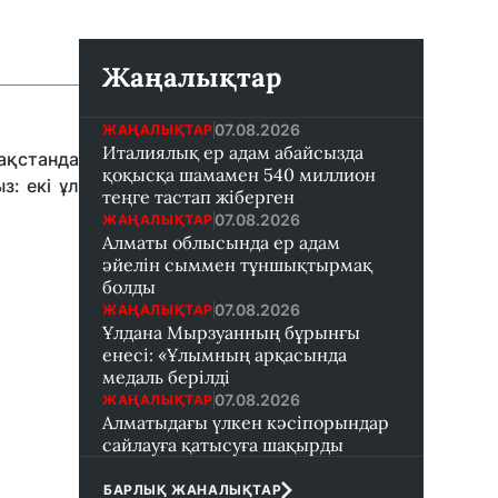
Жаңалықтар
07.08.2026
ЖАҢАЛЫҚТАР
Италиялық ер адам абайсызда
ақстанда
қоқысқа шамамен 540 миллион
з: екі ұл
теңге тастап жіберген
07.08.2026
ЖАҢАЛЫҚТАР
Алматы облысында ер адам
әйелін сыммен тұншықтырмақ
болды
07.08.2026
ЖАҢАЛЫҚТАР
Ұлдана Мырзуанның бұрынғы
енесі: «Ұлымның арқасында
медаль берілді
07.08.2026
ЖАҢАЛЫҚТАР
Алматыдағы үлкен кәсіпорындар
сайлауға қатысуға шақырды
БАРЛЫҚ ЖАНАЛЫҚТАР