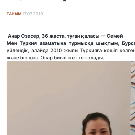
17.07.2019
ТАНЫМ
Анар Озесер, 36 жаста, туған қаласы — Семей
Мен Түркия азаматына тұрмысқа шықтым, Бурс
үйлендік, алайда 2010 жылы Түркияға көшіп келген
және бір қыз. Олар биыл жетіге толады.