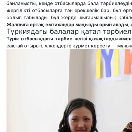
байланысты, кейде отбасыларда бала тәрбиелеудің 
жергілікті отбасыларға тән ерекшелік бар, бұл ер
болып табылады. бұл жерде шығармашылық қабіл
Жалпыға ортақ емтихандар маңызды орын алады, ол
Түркиядағы балалар қатал тәрбиел
Түрік отбасындағы тәрбие негізі қазақтардыкімен
сақтай отырып, үлкендерге құрмет көрсету — мұның 