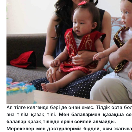
Ал тілге келгенде бәрі де оңай емес. Тілдік орта б
ана тілім қазақ тілі.
Мен балалармен қазақша сөй
балалар қазақ тілінде еркін сөйлей алмайды.
Мерекелер мен дәстүрлеріміз бірдей, осы жағын