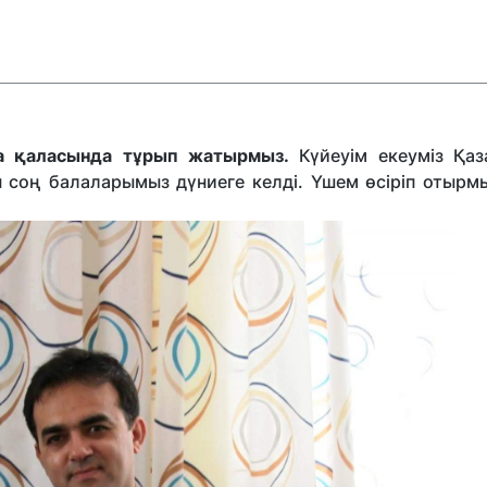
а қаласында тұрып жатырмыз.
Күйеуім екеуміз Қаз
 соң балаларымыз дүниеге келді. Үшем өсіріп отырмы