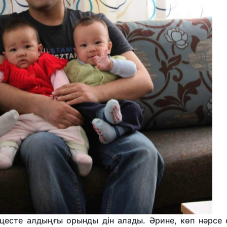
цесте алдыңғы орынды дін алады. Әрине, көп нәрсе 