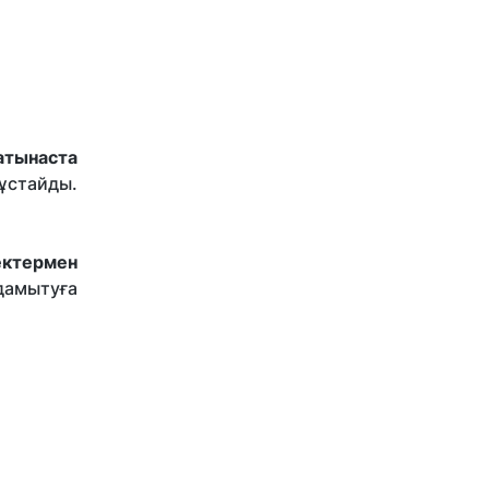
тынаста
 ұстайды.
ектермен
дамытуға