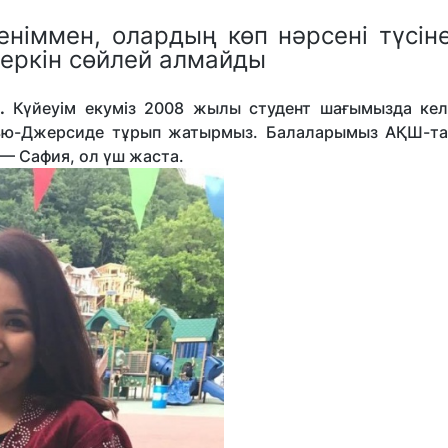
іммен, олардың көп нәрсені түсіне
 еркін сөйлей алмайды
ы.
Күйеуім екуміз 2008 жылы студент шағымызда келг
ью-Джерсиде тұрып жатырмыз. Балаларымыз АҚШ-та
— Сафия, ол үш жаста.