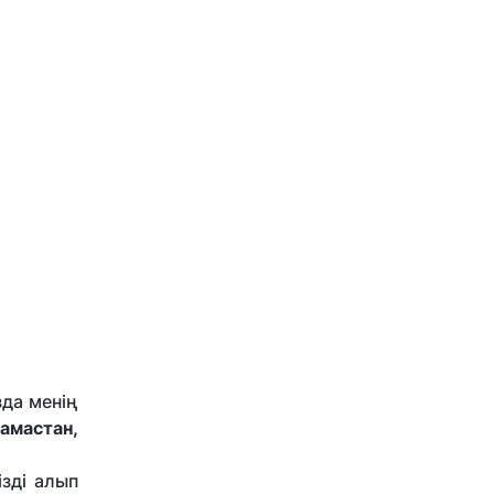
зда менің
амастан,
ізді алып