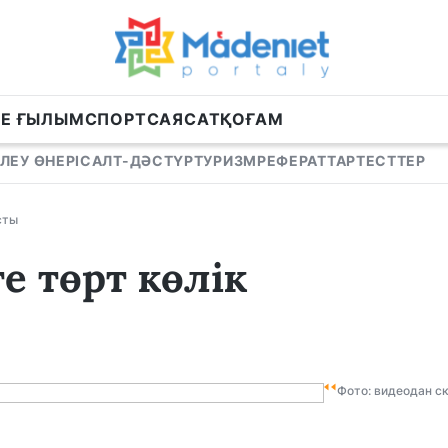
НЕ ҒЫЛЫМ
СПОРТ
САЯСАТ
ҚОҒАМ
ЛЕУ ӨНЕРІ
САЛТ-ДӘСТҮР
ТУРИЗМ
РЕФЕРАТТАР
ТЕСТТЕР
сты
е төрт көлік
Фото: видеодан с