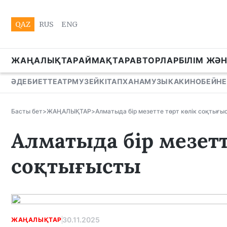
QAZ
RUS
ENG
ЖАҢАЛЫҚТАР
АЙМАҚТАР
АВТОРЛАР
БІЛІМ ЖӘ
ӘДЕБИЕТ
ТЕАТР
МУЗЕЙ
КІТАПХАНА
МУЗЫКА
КИНО
БЕЙНЕ
Басты бет
>
ЖАҢАЛЫҚТАР
>
Алматыда бір мезетте төрт көлік соқтығы
Алматыда бір мезетт
соқтығысты
30.11.2025
ЖАҢАЛЫҚТАР