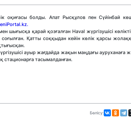
ік оқиғасы болды. Апат Рысқұлов пен Сүйінбай көш
niPortal.kz.
н шығысқа қарай қозғалған Haval жүргізушісі көлікті
е соғылған. Қатты соққыдан кейін көлік қарсы жолақ
ақтығысқан.
үргізушісі ауыр жағдайда жақын маңдағы ауруханаға же
қ стационарға тасымалданған.
Бөлісу: