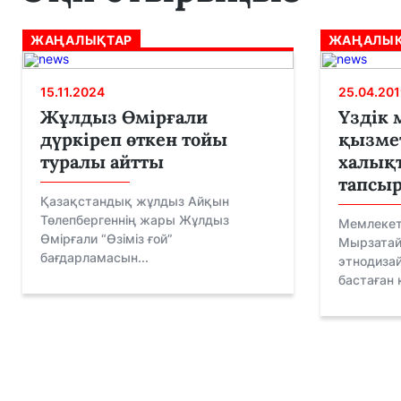
ЖАҢАЛЫҚТАР
ЖАҢАЛЫҚ
15.11.2024
25.04.201
Жұлдыз Өмірғали
Үздік 
дүркіреп өткен тойы
қызмет
туралы айтты
халық
тапсы
Қазақстандық жұлдыз Айқын
Төлепбергеннің жары Жұлдыз
Мемлекет
Өмірғали “Өзіміз ғой”
Мырзатай
бағдарламасын...
этнодиза
бастаған қ