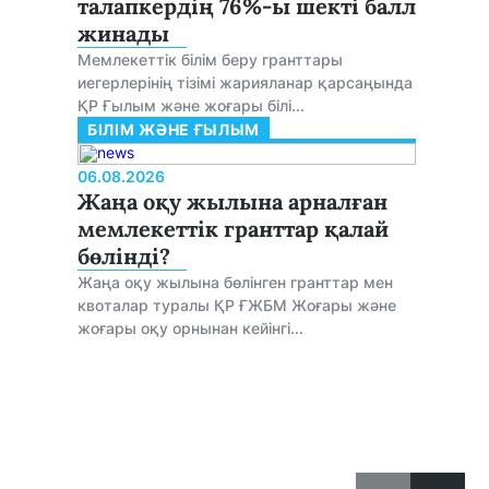
талапкердің 76%-ы шекті балл
жинады
Мемлекеттік білім беру гранттары
иегерлерінің тізімі жарияланар қарсаңында
ҚР Ғылым және жоғары білі...
БІЛІМ ЖӘНЕ ҒЫЛЫМ
06.08.2026
Жаңа оқу жылына арналған
мемлекеттік гранттар қалай
бөлінді?
Жаңа оқу жылына бөлінген гранттар мен
квоталар туралы ҚР ҒЖБМ Жоғары және
жоғары оқу орнынан кейінгі...