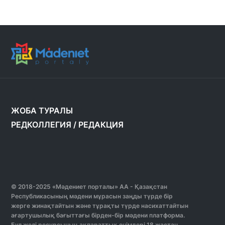
ЖОБА ТУРАЛЫ
РЕДКОЛЛЕГИЯ
/
РЕДАКЦИЯ
© 2018-2025 «Мәдениет порталы» АА - Қазақстан
Республикасының мәдени мұрасын заңды түрде бір
жерге жинақтайтын және тұрақты түрде насихаттайтын
ағартушылық бағыттағы бірден-бір мәдени платформа.
Бұл желі ресурсының ақпараттық өнімдері 18 жастан