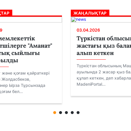
ТАР
ЖАҢАЛЫҚТАР
9
03.04.2026
мемлекеттік
Түркістан облысы
шілерге "Аманат"
жастағы қыз бала
тық сыйлығы
алып кеткен
рылды
Түркістан облысының Ма
ауылында 2 жасар қыз ба
 және қоғам қайраткері
құлап кеткен, деп хабарл
 Жолдасбеков,
MadeniPortal...
йнер Ырза Тұрсынзада
оғам бел...