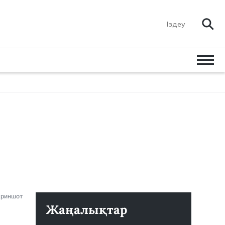
криншот
Жаңалықтар