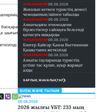
06.08.2026
ЖАҢАЛЫҚТАР
Жоғалып кеткен туристің денесі
чемоданның ішінен табылды
елерінің
06.08.2026
ЖАҢАЛЫҚТАР
Алматыдағы этномәдени
 басқара
бірлестіктер сайлауға белсенді
қа шығып
қатысуға шақырды
06.08.2026
ЖАҢАЛЫҚТАР
ткізілді.
Блогер Қайсар Қамза Вьетнамнан
Қазақстанға жеткізілді
06.08.2026
ЖАҢАЛЫҚТАР
Алматы тауларында туристің
үстіне тас құлап, ауыр жарақат
алды
БАРЛЫҚ ЖАНАЛЫҚТАР
БІЛІМ ЖӘНЕ ҒЫЛЫМ
06.08.2026
2026 жылғы ҰБТ: 233 мың