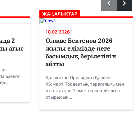
ЖАҢАЛЫҚТАР
10.02.2026
нда 2
Олжас Бектенов 2026
ны ағыс
жылы елімізде неге
басымдық берілетінін
айтты
шат
ла өзенге
Қазақстан Президенті Қасым-
айды
Жомарт Тоқаевтың төрағалығымен
өтіп жатқан Үкіметтің кеңейтілген
отырысын...