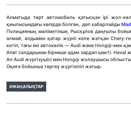
Алматыда төрт автомобиль қатысқан ірі жол-көл
қиылысындағы көпірде болған, деп хабарлайды
Made
Полицияның мәліметінше, Рысқұлов даңғылы бойыме
алмай, алдымен қатар жүріп келе жатқан Chery-г
кетіп, тағы екі автокөлік — Audi және Hongqi-мен қ
Апат салдарынан бірнеше адам зардап шекті. Haval ж
Ал Audi жүргізушісі мен Hongqi жолаушысы облысты
Оқиға бойынша тергеу жүргізіліп жатыр.
#ЖАҢАЛЫҚТАР