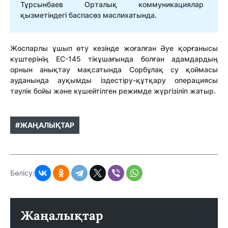
Тұрсынбаев Орталық коммуникациялар
қызметіндегі баспасөз мәслихатында.
Жоспарлы ұшып өту кезінде жоғалған Әуе қорғанысы
күштерінің EC-145 тікұшағында болған адамдардың
орнын анықтау мақсатында Сорбұлақ су қоймасы
ауданында ауқымды іздестіру-құтқару операциясы
тәулік бойы және күшейтілген режимде жүргізіліп жатыр.
#ЖАҢАЛЫҚТАР
Бөлісу:
Жаңалықтар