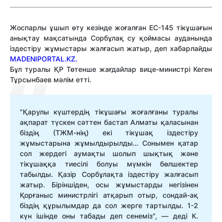
Жоспарлы ұшып өту кезінде жоғалған EC-145 тікұшағын
анықтау мақсатында Сорбұлақ су қоймасы ауданында
іздестіру жұмыстары жалғасып жатыр, деп хабарлайды
MADENIPORTAL.KZ.
Бұл туралы ҚР Төтенше жағдайлар вице-министрі Кеген
Тұрсынбаев мәлім етті.
"Қарулы күштердің тікұшағы жоғалғаны туралы
ақпарат түскен сәттен бастап Алматы қаласынан
біздің (ТЖМ-нің) екі тікұшақ іздестіру
жұмыстарына жұмылдырылды… Сонымен қатар
сол жердегі аумақты шолып шықтық және
тікұшаққа тиесілі болуы мүмкін бөлшектер
табылды. Қазір Сорбұлақта іздестіру жалғасып
жатыр. Біріншіден, осы жұмыстарды негізінен
Қорғаныс министрлігі атқарып отыр, сондай-ақ
біздің құрылымдар да сол жерге тартылды. 1-2
күн ішінде оны табады деп сенеміз", — деді К.