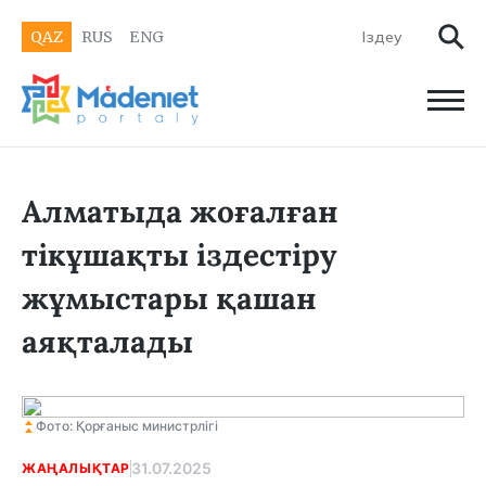
QAZ
RUS
ENG
Алматыда жоғалған
тікұшақты іздестіру
жұмыстары қашан
аяқталады
Фото: Қорғаныс министрлігі
31.07.2025
ЖАҢАЛЫҚТАР