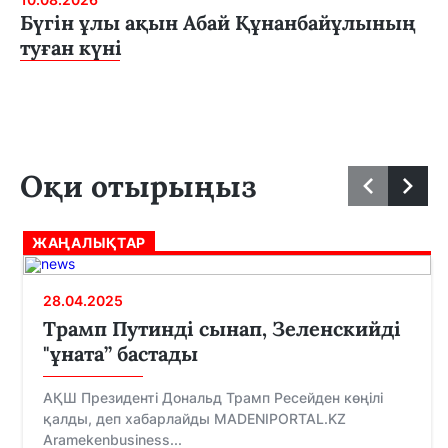
Бүгін ұлы ақын Абай Құнанбайұлының
туған күні
Оқи отырыңыз
ЖАҢАЛЫҚТАР
28.04.2025
Трамп Путинді сынап, Зеленскийді
"ұната” бастады
АҚШ Президенті Дональд Трамп Ресейден көңілі
қалды, деп хабарлайды MADENIPORTAL.KZ
Aramekenbusiness...