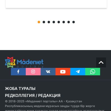
ЖОБА ТУРАЛЫ
РЕДКОЛЛЕГИЯ
/
РЕДАКЦИЯ
© 2018-2025 «Мәдениет порталы» АА - Қазақстан
Республикасының мәдени мұрасын заңды түрде бір жерге
жинақтайтын және тұрақты түрде насихаттайтын ағартушылық