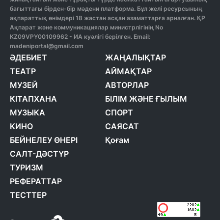
бағыттағы бірден-бір мәдени платформа. Бұл желі ресурсының
ақпараттық өнімдері 18 жастан асқан азаматтарға арналған. ҚР
Ақпарат және коммуникациялар министрлігінің No
KZ09VPY00109962 - ИА куәлігі берілген. Email:
madeniportal@gmail.com
ӘДЕБИЕТ
ЖАҢАЛЫҚТАР
ТЕАТР
АЙМАҚТАР
МУЗЕЙ
АВТОРЛАР
КІТАПХАНА
БІЛІМ ЖӘНЕ ҒЫЛЫМ
МУЗЫКА
СПОРТ
КИНО
САЯСАТ
БЕЙНЕЛЕУ ӨНЕРІ
Қоғам
САЛТ-ДӘСТҮР
ТУРИЗМ
РЕФЕРАТТАР
ТЕСТТЕР