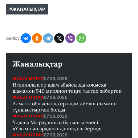
#ЖАҢАЛЫҚТАР
Бөлісу:
Жаңалықтар
07.08.2026
ЖАҢАЛЫҚТАР
Италиялық ер адам абайсызда қоқысқа
шамамен 540 миллион теңге тастап жіберген
07.08.2026
ЖАҢАЛЫҚТАР
Алматы облысында ер адам әйелін сыммен
тұншықтырмақ болды
07.08.2026
ЖАҢАЛЫҚТАР
Ұлдана Мырзуанның бұрынғы енесі:
«Ұлымның арқасында медаль берілді
07.08.2026
ЖАҢАЛЫҚТАР