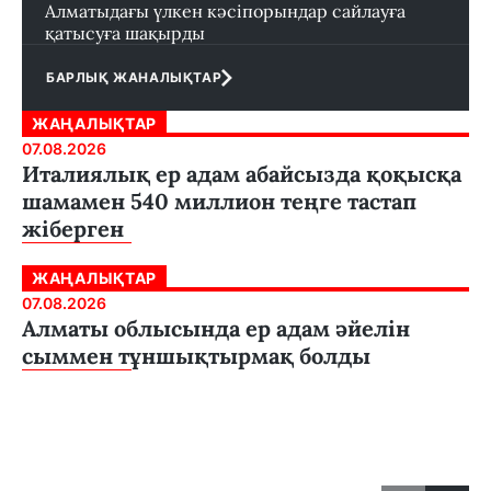
Алматыдағы үлкен кәсіпорындар сайлауға
қатысуға шақырды
БАРЛЫҚ ЖАНАЛЫҚТАР
ЖАҢАЛЫҚТАР
07.08.2026
Италиялық ер адам абайсызда қоқысқа
шамамен 540 миллион теңге тастап
жіберген
ЖАҢАЛЫҚТАР
07.08.2026
Алматы облысында ер адам әйелін
сыммен тұншықтырмақ болды