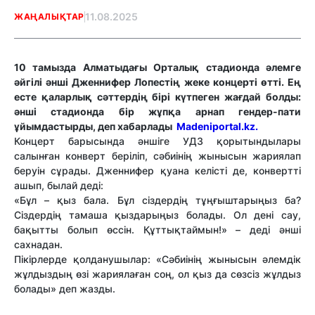
11.08.2025
ЖАҢАЛЫҚТАР
10 тамызда Алматыдағы Орталық стадионда әлемге
әйгілі әнші Дженнифер Лопестің жеке концерті өтті. Ең
есте қаларлық сәттердің бірі күтпеген жағдай болды:
әнші стадионда бір жұпқа арнап гендер-пати
ұйымдастырды, деп хабарлады
Мadeniportal.kz.
Концерт барысында әншіге УДЗ қорытындылары
салынған конверт беріліп, сәбиінің жынысын жариялап
беруін сұрады. Дженнифер қуана келісті де, конвертті
ашып, былай деді:
«Бұл – қыз бала. Бұл сіздердің тұңғыштарыңыз ба?
Сіздердің тамаша қыздарыңыз болады. Ол дені сау,
бақытты болып өссін. Құттықтаймын!» – деді әнші
сахнадан.
Пікірлерде қолданушылар: «Сәбиінің жынысын әлемдік
жұлдыздың өзі жариялаған соң, ол қыз да сөзсіз жұлдыз
болады» деп жазды.