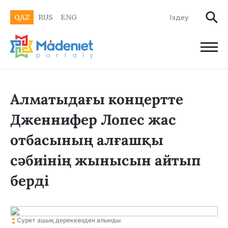
QAZ
RUS
ENG
Алматыдағы концертте
Дженнифер Лопес жас
отбасының алғашқы
сәбиінің жынысын айтып
берді
Сурет ашық дереккөзден алынды