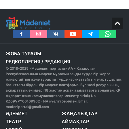
ЖОБА ТУРАЛЫ
РЕДКОЛЛЕГИЯ
/
РЕДАКЦИЯ
© 2018-2025 «Мәдениет порталы» АА - Қазақстан
Республикасының мәдени мұрасын заңды түрде бір жерге
жинақтайтын және тұрақты түрде насихаттайтын ағартушылық
бағыттағы бірден-бір мәдени платформа. Бұл желі ресурсының
ақпараттық өнімдері 18 жастан асқан азаматтарға арналған. ҚР
Ақпарат және коммуникациялар министрлігінің No
KZ09VPY00109962 - ИА куәлігі берілген. Email:
madeniportal@gmail.com
ӘДЕБИЕТ
ЖАҢАЛЫҚТАР
ТЕАТР
АЙМАҚТАР