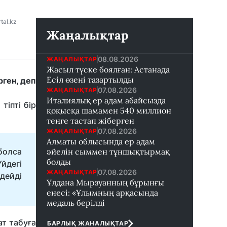
tal.kz
Жаңалықтар
08.08.2026
ЖАҢАЛЫҚТАР
Жасыл түске боялған: Астанада
Есіл өзені тазартылды
рген, деп
07.08.2026
ЖАҢАЛЫҚТАР
Италиялық ер адам абайсызда
тіпті бір
қоқысқа шамамен 540 миллион
теңге тастап жіберген
07.08.2026
ЖАҢАЛЫҚТАР
Алматы облысында ер адам
болса
әйелін сыммен тұншықтырмақ
болды
йдегі
07.08.2026
ЖАҢАЛЫҚТАР
дейді
Ұлдана Мырзуанның бұрынғы
енесі: «Ұлымның арқасында
медаль берілді
ат табуға
БАРЛЫҚ ЖАНАЛЫҚТАР