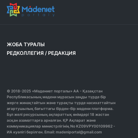
ЖОБА ТУРАЛЫ
РЕДКОЛЛЕГИЯ
/
РЕДАКЦИЯ
© 2018-2025 «Мәдениет порталы» АА - Қазақстан
Республикасының мәдени мұрасын заңды түрде бір
жерге жинақтайтын және тұрақты түрде насихаттайтын
ағартушылық бағыттағы бірден-бір мәдени платформа.
Бұл желі ресурсының ақпараттық өнімдері 18 жастан
асқан азаматтарға арналған. ҚР Ақпарат және
коммуникациялар министрлігінің No KZ09VPY00109962 -
ИА куәлігі берілген. Email: madeniportal@gmail.com