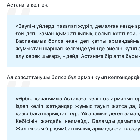
Астанаға келген.
«Зәулім үйлерді тазалап жүріп, демалған кезде 
ғой деп. Заман қымбатшылық болып кетті ғой. 
Баспанамыз болса екен деп қатты армандаймы
жұмыстан шаршап келгенде үйіңде әйелің күтіп 
алу керек шығар», - дейді Астанаға бір апта бұр
Ал саясаттанушы болса бұл арман қуып келгендердің
«Әрбір қазағымыз Астанаға келіп өз арманын о
іздеп келіп жатқандар жұмыс тауып жатса да, б
қазір баға шарықтап тұр. Үй аламын деген зама
Көбісінің жағдайы келмейді. Баламды дамытам
Жалпы осы бір қымбатшылық армандарға тосқауы