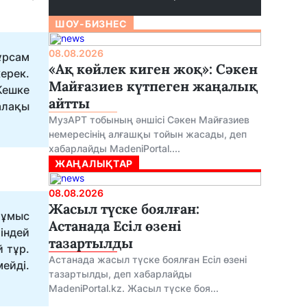
ШОУ-БИЗНЕС
08.08.2026
тұрсам
«Ақ көйлек киген жоқ»: Сәкен
ерек.
Майғазиев күтпеген жаңалық
Кешке
айтты
алақы
МузАРТ тобының әншісі Сәкен Майғазиев
немересінің алғашқы тойын жасады, деп
хабарлайды MadeniPortal....
ЖАҢАЛЫҚТАР
08.08.2026
Жасыл түске боялған:
жұмыс
Астанада Есіл өзені
індей
тазартылды
 тұр.
Астанада жасыл түске боялған Есіл өзені
ейді.
тазартылды, деп хабарлайды
MadeniPortal.kz. Жасыл түске боя...