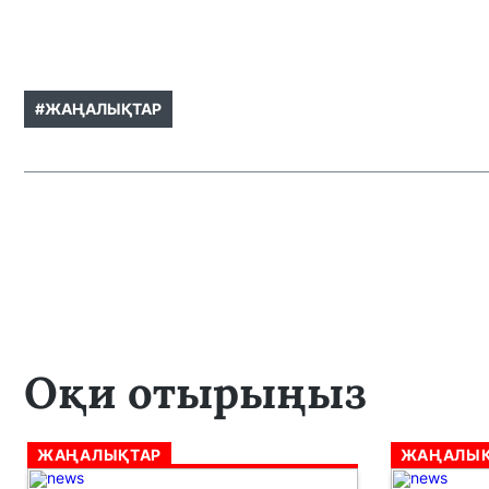
#ЖАҢАЛЫҚТАР
Оқи отырыңыз
ЖАҢАЛЫҚТАР
ЖАҢАЛЫҚ