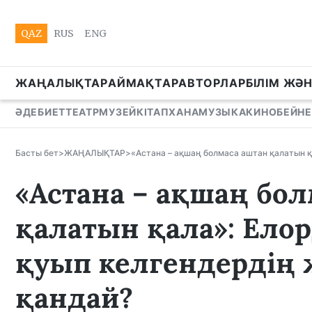
QAZ
RUS
ENG
ЖАҢАЛЫҚТАР
АЙМАҚТАР
АВТОРЛАР
БІЛІМ ЖӘ
ӘДЕБИЕТ
ТЕАТР
МУЗЕЙ
КІТАПХАНА
МУЗЫКА
КИНО
БЕЙНЕ
Басты бет
>
ЖАҢАЛЫҚТАР
>
«Астана – ақшаң болмаса аштан қалатын қ
«Астана – ақшаң бо
қалатын қала»: Елор
қуып келгендердің
қандай?