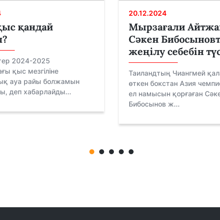
4
20.12.2024
қыс қандай
Мырзағали Айтжа
ы?
Сәкен Бибосынов
жеңілу себебін тү
тер 2024-2025
ғы қыс мезгіліне
Таиландтың Чиангмей қа
қ ауа райы болжамын
өткен бокстан Азия чемп
, деп хабарлайды...
ел намысын қорғаған Сәк
Бибосынов ж...