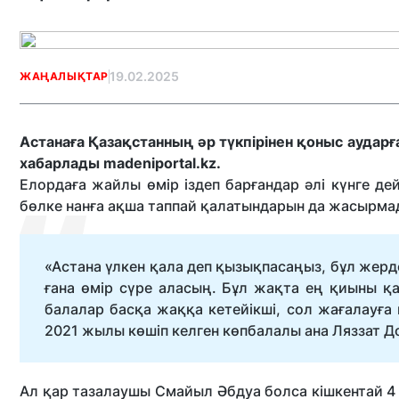
19.02.2025
ЖАҢАЛЫҚТАР
Астанаға Қазақстанның әр түкпірінен қоныс аударғ
хабарлады madeniportal.kz.
Елордаға жайлы өмір іздеп барғандар әлі күнге дейі
бөлке нанға ақша таппай қалатындарын да жасырма
«Астана үлкен қала деп қызықпасаңыз, бұл жерде
ғана өмір сүре аласың. Бұл жақта ең қиыны қ
балалар басқа жаққа кетейікші, сол жағалауға к
2021 жылы көшіп келген көпбалалы ана Ляззат Д
Ал қар тазалаушы Смайыл Әбдуа болса кішкентай 4 ж