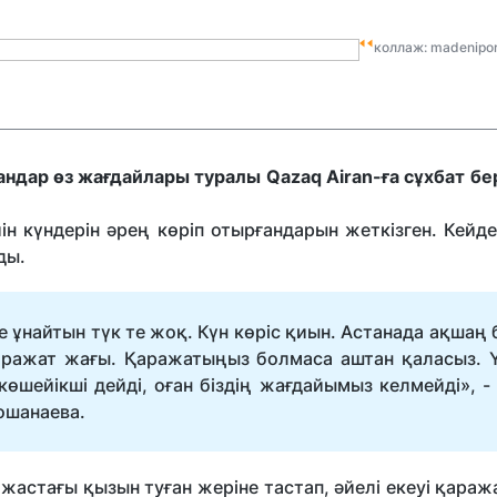
коллаж: madenipor
андар өз жағдайлары туралы Qazaq Airan-ға сұхбат бе
н күндерін әрең көріп отырғандарын жеткізген. Кейде 
ды.
 ұнайтын түк те жоқ. Күн көріс қиын. Астанада ақшаң 
аражат жағы. Қаражатыңыз болмаса аштан қаласыз. Ү
өшейікші дейді, оған біздің жағдайымыз келмейді», - 
ошанаева.
астағы қызын туған жеріне тастап, әйелі екеуі қараж