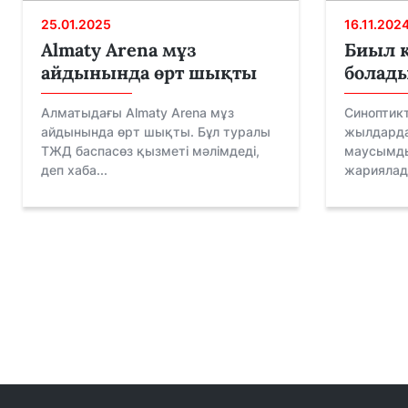
25.01.2025
16.11.202
Almaty Arena мұз
Биыл 
айдынында өрт шықты
болад
Алматыдағы Almaty Arena мұз
Синоптик
айдынында өрт шықты. Бұл туралы
жылдарда
ТЖД баспасөз қызметі мәлімдеді,
маусымды
деп хаба...
жариялады