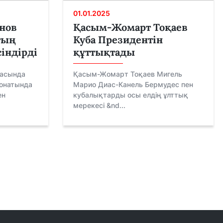
01.01.2025
нов
Қасым-Жомарт Тоқаев
тың
Куба Президентін
сіндірді
құттықтады
ласында
Қасым-Жомарт Тоқаев Мигель
ионатында
Марио Диас-Канель Бермудес пен
ен
кубалықтарды осы елдің ұлттық
мерекесі &nd...