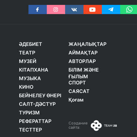
ӘДЕБИЕТ
ЖАҢАЛЫҚТАР
ТЕАТР
АЙМАҚТАР
МУЗЕЙ
АВТОРЛАР
КІТАПХАНА
БІЛІМ ЖӘНЕ
ҒЫЛЫМ
МУЗЫКА
СПОРТ
КИНО
САЯСАТ
БЕЙНЕЛЕУ ӨНЕРІ
Қоғам
САЛТ-ДӘСТҮР
ТУРИЗМ
РЕФЕРАТТАР
Создание
сайта:
ТЕСТТЕР