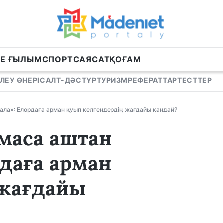
НЕ ҒЫЛЫМ
СПОРТ
САЯСАТ
ҚОҒАМ
ЛЕУ ӨНЕРІ
САЛТ-ДӘСТҮР
ТУРИЗМ
РЕФЕРАТТАР
ТЕСТТЕР
ала»: Елордаға арман қуып келгендердің жағдайы қандай?
лмаса аштан
даға арман
 жағдайы