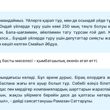
армандаймыз. Үйлерге қарап тұр, мен де осындай үйде 
Ондай үйлерде тұру үшін кемі 250 мың теңге болуы к
н. Бала-шағаммен, әйеліммен тату тұрсам ғой деп. 
алса... Бұндай үйлерде тұру үшін депутаттар сияқты ж
ын көшіп келген Смайыл Әбдуа.
 басты мәселесі – қымбатшылық екенін атап өтті.
рындағысы келеді. Бұл әрине дүрыс. Бірақ елордаға 
аспана жағы өте ауыр болып тұр. Себебі өзіңіз білет
ндас пен мердігер компаниялардың шарттарын жараспай
ын, жақсы үйірмеге берейін десе де қалтасы көтерм
л», - дейді саясаттанушы Рамазан Саттарұлы.