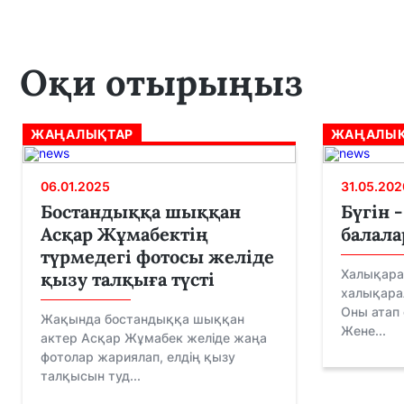
Оқи отырыңыз
ЖАҢАЛЫҚТАР
ЖАҢАЛЫҚ
06.01.2025
31.05.202
Бостандыққа шыққан
Бүгін 
Асқар Жұмабектің
балала
түрмедегі фотосы желіде
Халықарал
қызу талқыға түсті
халықарал
Оны атап
Жақында бостандыққа шыққан
Жене...
актер Асқар Жұмабек желіде жаңа
фотолар жариялап, елдің қызу
талқысын туд...