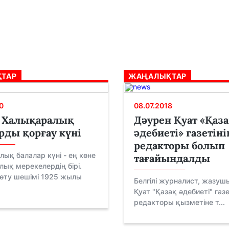
ТАР
ЖАҢАЛЫҚТАР
0
08.07.2018
- Халықаралық
Дәурен Қуат «Қаз
рды қорғау күні
әдебиеті» газетіні
редакторы болып
ық балалар күні - ең көне
тағайындалды
ық мерекелердің бірі.
 өту шешімі 1925 жылы
Белгілі журналист, жазуш
Қуат "Қазақ әдебиеті" газе
редакторы қызметіне т...