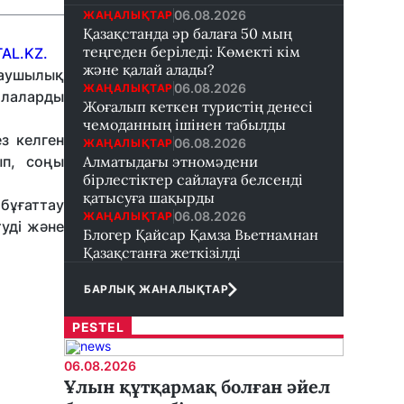
06.08.2026
ЖАҢАЛЫҚТАР
Қазақстанда әр балаға 50 мың
теңгеден беріледі: Көмекті кім
AL.KZ.
және қалай алады?
даушылық
06.08.2026
ЖАҢАЛЫҚТАР
балаларды
Жоғалып кеткен туристің денесі
чемоданның ішінен табылды
з келген
06.08.2026
ЖАҢАЛЫҚТАР
ып, соңы
Алматыдағы этномәдени
бірлестіктер сайлауға белсенді
қатысуға шақырды
бұғаттау
06.08.2026
ЖАҢАЛЫҚТАР
туді және
Блогер Қайсар Қамза Вьетнамнан
Қазақстанға жеткізілді
БАРЛЫҚ ЖАНАЛЫҚТАР
PESTEL
06.08.2026
Ұлын құтқармақ болған әйел