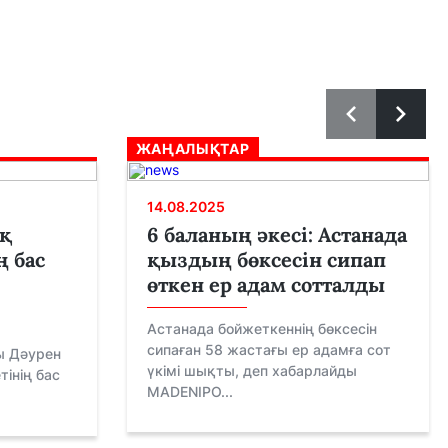
ЖАҢАЛЫҚТАР
14.08.2025
ақ
6 баланың әкесі: Астанада
ң бас
қыздың бөксесін сипап
өткен ер адам сотталды
Астанада бойжеткеннің бөксесін
сипаған 58 жастағы ер адамға сот
ы Дәурен
үкімі шықты, деп хабарлайды
тінің бас
MADENIPO...