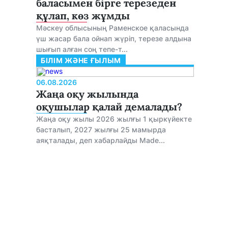
баласымен бірге терезеден
құлап, көз жұмды
Мәскеу облысының Раменское қаласында
үш жасар бала ойнап жүріп, терезе алдына
шығып алған соң тепе-т...
БІЛІМ ЖӘНЕ ҒЫЛЫМ
06.08.2026
Жаңа оқу жылында
оқушылар қалай демалады?
Жаңа оқу жылы 2026 жылғы 1 қыркүйекте
басталып, 2027 жылғы 25 мамырда
аяқталады, деп хабарлайды Made...