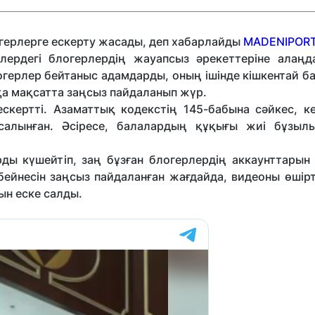
огерлерге ескерту жасады, деп хабарлайды
MADENIPORT
лердегі блогерлердің жауапсыз әрекеттеріне алаң
логерлер бейтаныс адамдарды, оның ішінде кішкентай 
сқа мақсатта заңсыз пайдаланып жүр.
скертті. Азаматтық кодекстің 145-бабына сәйкес, ке
салынған. Әсіресе, балалардың құқығы жиі бұзыл
ды күшейтіп, заң бұзған блогерлердің аккаунттарын 
 бейнесін заңсыз пайдаланған жағдайда, видеоны өшір
нын еске салды.