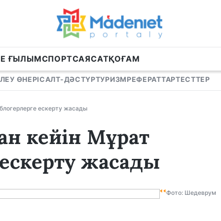
НЕ ҒЫЛЫМ
СПОРТ
САЯСАТ
ҚОҒАМ
ЛЕУ ӨНЕРІ
САЛТ-ДӘСТҮР
ТУРИЗМ
РЕФЕРАТТАР
ТЕСТТЕР
 блогерлерге ескерту жасады
ан кейін Мұрат
 ескерту жасады
Фото: Шедеврум