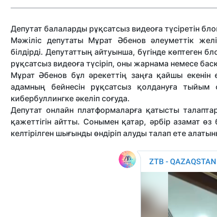
Депутат балаларды рұқсатсыз видеоға түсіретін бл
Мәжіліс депутаты Мұрат Әбенов әлеуметтік желі
білдірді. Депутаттың айтуынша, бүгінде көптеген б
рұқсатсыз видеоға түсіріп, оны жарнама немесе ба
Мұрат Әбенов бұл әрекеттің заңға қайшы екенін е
адамның бейнесін рұқсатсыз қолдануға тыйым 
кибербуллингке әкеліп соғуда.
Депутат онлайн платформаларға қатысты талаптар
қажеттігін айтты. Сонымен қатар, әрбір азамат өз
келтірілген шығынды өндіріп алуды талап ете алаты