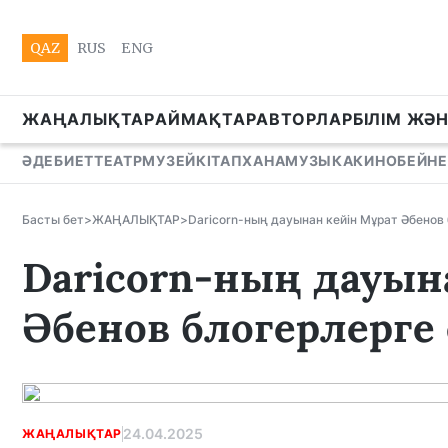
QAZ
RUS
ENG
ЖАҢАЛЫҚТАР
АЙМАҚТАР
АВТОРЛАР
БІЛІМ ЖӘ
ӘДЕБИЕТ
ТЕАТР
МУЗЕЙ
КІТАПХАНА
МУЗЫКА
КИНО
БЕЙНЕ
Басты бет
>
ЖАҢАЛЫҚТАР
>
Daricorn-ның дауынан кейін Мұрат Әбенов
Daricorn-ның дауын
Әбенов блогерлерге
24.04.2025
ЖАҢАЛЫҚТАР