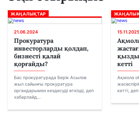
ЖАҢАЛЫҚТАР
ЖАҢАЛЫҚ
21.06.2024
15.11.202
Прокуратура
Ақмола
инвесторларды қолдап,
жастағ
бизнесті қалай
қызды 
қорғайды?
кетті
Бас прокуратурада Берік Асылов
Ақмола о
жыл сайынғы прокуратура
жасөспірі
органдарымен кездесуді өткізді, деп
кетті, де
хабарлайд...