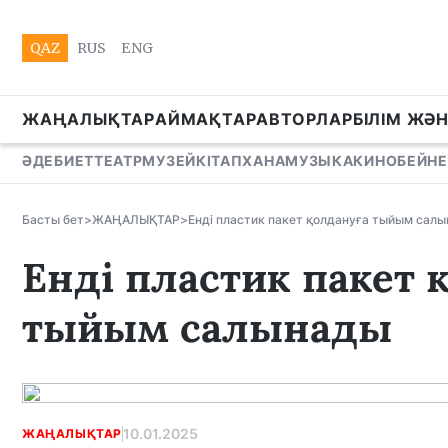
QAZ
RUS
ENG
ЖАҢАЛЫҚТАР
АЙМАҚТАР
АВТОРЛАР
БІЛІМ ЖӘ
ӘДЕБИЕТ
ТЕАТР
МУЗЕЙ
КІТАПХАНА
МУЗЫКА
КИНО
БЕЙНЕ
Басты бет
>
ЖАҢАЛЫҚТАР
>
Енді пластик пакет қолдануға тыйым сал
Енді пластик пакет 
тыйым салынады
10.01.2025
ЖАҢАЛЫҚТАР