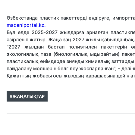
Өзбекстанда пластик пакеттерді өндіруге, импорт
madeniportal.kz.
Бұл елде 2025-2027 жылдарға арналған пластикп
әзірленіп жатыр. Жаңа заң 2027 жылы қабылданбақ
"2027 жылдан бастап полиэтилен пакеттерін ө
экологиялық таза (биологиялық ыдырайтын) паке
пластикалық өнімдерде зиянды химиялық заттарды 
пайдалану мөлшерін белгілеу жоспарланған", – делі
Құжаттың жобасы осы жылдың қарашасына дейін атқар
#ЖАҢАЛЫҚТАР