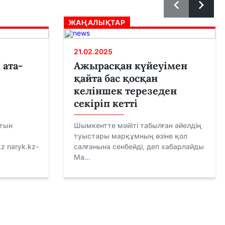
ЖАҢАЛЫҚТАР
21.02.2025
 ата-
Ажырасқан күйеуімен
қайта бас қосқан
келіншек терезеден
секіріп кетті
ртын
Шымкентте мәйіті табылған әйелдің
туыстары марқұмның өзіне қол
z naryk.kz-
салғанына сенбейді, деп хабарлайды
Ma...