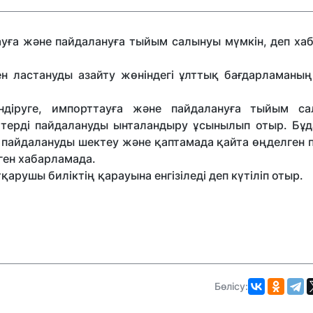
тауға және пайдалануға тыйым салынуы мүмкін, деп ха
ен ластануды азайту жөніндегі ұлттық бағдарламаны
.
ндіруге, импорттауға және пайдалануға тыйым с
ттерді пайдалануды ынталандыру ұсынылып отыр. Бұд
пайдалануды шектеу және қаптамада қайта өңделген п
нген хабарламада.
ушы биліктің қарауына енгізіледі деп күтіліп отыр.
Бөлісу: