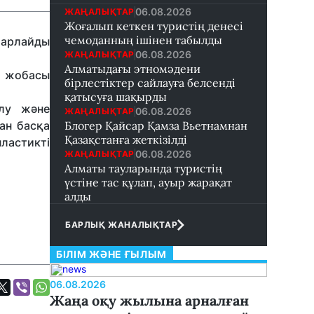
06.08.2026
ЖАҢАЛЫҚТАР
Жоғалып кеткен туристің денесі
чемоданның ішінен табылды
барлайды
06.08.2026
ЖАҢАЛЫҚТАР
Алматыдағы этномәдени
ң жобасы
бірлестіктер сайлауға белсенді
қатысуға шақырды
алу және
06.08.2026
ЖАҢАЛЫҚТАР
ан басқа
Блогер Қайсар Қамза Вьетнамнан
Қазақстанға жеткізілді
ластикті
06.08.2026
ЖАҢАЛЫҚТАР
Алматы тауларында туристің
үстіне тас құлап, ауыр жарақат
алды
БАРЛЫҚ ЖАНАЛЫҚТАР
БІЛІМ ЖӘНЕ ҒЫЛЫМ
06.08.2026
Жаңа оқу жылына арналған