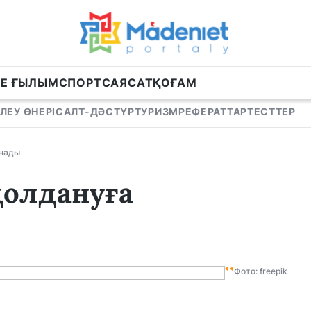
НЕ ҒЫЛЫМ
СПОРТ
САЯСАТ
ҚОҒАМ
ЛЕУ ӨНЕРІ
САЛТ-ДӘСТҮР
ТУРИЗМ
РЕФЕРАТТАР
ТЕСТТЕР
ынады
қолдануға
Фото: freepik