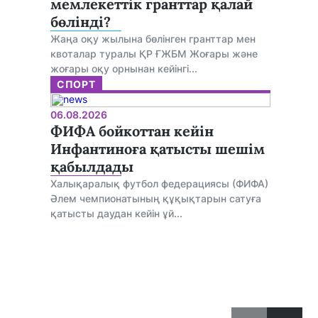
мемлекеттік гранттар қалай
бөлінді?
Жаңа оқу жылына бөлінген гранттар мен
квоталар туралы ҚР ҒЖБМ Жоғары және
жоғары оқу орнынан кейінгі...
СПОРТ
06.08.2026
ФИФА бойкоттан кейін
Инфантиноға қатысты шешім
қабылдады
Халықаралық футбол федерациясы (ФИФА)
Әлем чемпионатының құқықтарын сатуға
қатысты даудан кейін ұй...