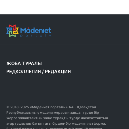
ЖОБА ТУРАЛЫ
РЕДКОЛЛЕГИЯ
/
РЕДАКЦИЯ
© 2018-2025 «Мәдениет порталы» АА - Қазақстан
Республикасының мәдени мұрасын заңды түрде бір
жерге жинақтайтын және тұрақты түрде насихаттайтын
ағартушылық бағыттағы бірден-бір мәдени платформа.
Бұл желі ресурсының ақпараттық өнімдері 18 жастан