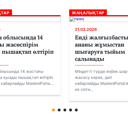
ТАР
ЖАҢАЛЫҚТАР
5
21.03.2026
 облысында 14
Енді жалғызбасты
ы жасөспірім
ананы жұмыстан
пышақтап өлтіріп
шығаруға тыйым
салынады
блысында 14 жастағы
Міндетті түрде еңбек ша
м қызды пышақтап өлтіріп
жасасу керек, деп
п хабарлайды MadeniPorta...
хабарлайды MadeniPortal.k
ке сілте...