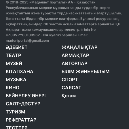
© 2018-2025 «Мәдениет порталы» АА - Қазақстан
Республикасының мәдени мұрасын заңды түрде бір жерге
жинақтайтын және тұрақты түрде насихаттайтын ағартушылық
бағыттағы бірден-бір мәдени платформа. Бұл желі ресурсының
ақпараттық өнімдері 18 жастан асқан азаматтарға арналған. ҚР
Ақпарат және коммуникациялар министрлігінің No
KZ09VPY00109962 - ИА куәлігі берілген. Email:
madeniportal@gmail.com
ӘДЕБИЕТ
ЖАҢАЛЫҚТАР
ТЕАТР
АЙМАҚТАР
МУЗЕЙ
АВТОРЛАР
КІТАПХАНА
БІЛІМ ЖӘНЕ ҒЫЛЫМ
МУЗЫКА
СПОРТ
КИНО
САЯСАТ
БЕЙНЕЛЕУ ӨНЕРІ
Қоғам
САЛТ-ДӘСТҮР
ТУРИЗМ
РЕФЕРАТТАР
ТЕСТТЕР