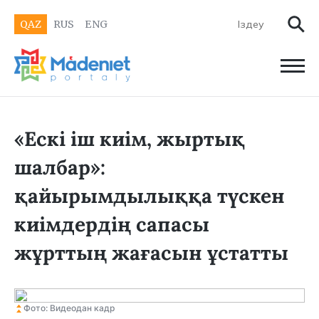
QAZ
RUS
ENG
«Ескі іш киім, жыртық
шалбар»:
қайырымдылыққа түскен
киімдердің сапасы
жұрттың жағасын ұстатты
Фото: Видеодан кадр