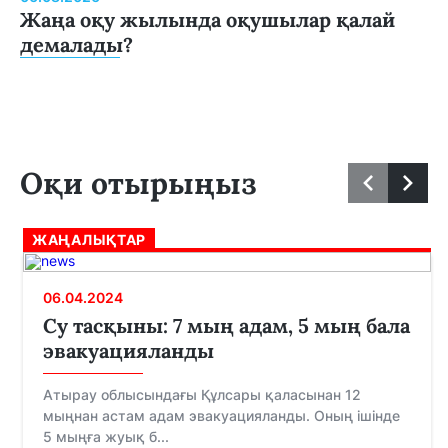
Жаңа оқу жылында оқушылар қалай
демалады?
Оқи отырыңыз
ЖАҢАЛЫҚТАР
06.04.2024
Су тасқыны: 7 мың адам, 5 мың бала
эвакуацияланды
Атырау облысындағы Құлсары қаласынан 12
мыңнан астам адам эвакуацияланды. Оның ішінде
5 мыңға жуық б...