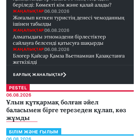
беріледі: Көмекті кім және қалай алады?
06.08.2026
ЖАҢАЛЫҚТАР
Жоғалып кеткен туристің денесі чемоданның
ішінен табылды
06.08.2026
ЖАҢАЛЫҚТАР
Алматыдағы этномәдени бірлестіктер
сайлауға белсенді қатысуға шақырды
06.08.2026
ЖАҢАЛЫҚТАР
Блогер Қайсар Қамза Вьетнамнан Қазақстанға
жеткізілді
БАРЛЫҚ ЖАНАЛЫҚТАР
PESTEL
06.08.2026
Ұлын құтқармақ болған әйел
баласымен бірге терезеден құлап, көз
жұмды
БІЛІМ ЖӘНЕ ҒЫЛЫМ
06.08.2026