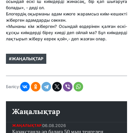
осындай ескі іш киімдерді жинасақ, бір қап шығаруға
болады», - деді ол.
Блогердің оқырманы адам киюге жарамсыз киім-кешекті
жіберген адамдарды сөккен.
«Мынаны кім жіберген? Осындай өздерінен қалған ескі-
құсқы киімдерді біреу киеді деп ойлай ма? Бұл киімдерді
лақтырып жіберу керек қой»,- деп жазған олар.
#ЖАҢАЛЫҚТАР
Бөлісу:
Жаңалықтар
06.08.2026
ЖАҢАЛЫҚТАР
Қазақстанда әр балаға 50 мың теңгеден