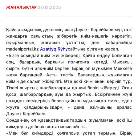
07.02.2025
ЖАҢАЛЫҚТАР
Қайырымдылық дүкенінің иесі Дәулет Керейбаев мұқтаж
жандарға халықтың жіберетін киім-кешегін көрсетіп,
оқырманның жағасын ұстатты, деп хабарлайды
madeniportal.kz
Azattyq Rýhy
сайтына сілтеме жасап.
«Бізге осындай киім жиі жібереді. Қайта өңдеу болмаған
соң, бұлардың барлығы полигонға кетеді. Мысалы,
сырты бүтін аяқ-киім берген. Бірақ ол мұнымен Меккеге
жаяу барғандай. Асты тестік. Балалардың жуылмаған
киімін де салып жіберіпті. Өте ескі киім екені көрініп тұр.
Тізесі жыртық шалбарларды да жиі беріп жібереді. Оған
қоса, шалбарлардың ауы да жыртық. Ескіргеннен жүні
шыққан киімдеріңіз болса қайырымдылыққа емес, еден
жууға қалдырыңыздар», - дейді әзіл-шыны аралас
Дәулет Керейбаев.
Сондай-ақ ол қазақстандықтардың жуылмаған, ескі іш
киімдерін де беріп жататынын айтты.
«Мен бұл киімдерді қолғапсыз ұстап тұрмын. Бірақ