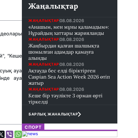
Жаңалықтар
08.08.2026
ЖАҢАЛЫҚТАР
«Анашым, мен мұны қаламадым»:
Нұрайдың хаттары жарияланды
идеолары
08.08.2026
ЖАҢАЛЫҚТАР
Жаңбырдан қалған шалшықта
шомылған адамдар қамауға
й", "Кеше
алынды
08.08.2026
ЖАҢАЛЫҚТАР
 суық ауа
Ақтауда бес елді біріктірген
Caspian Sea Action Week 2026 өтіп
інде ауа
жатыр
08.08.2026
ЖАҢАЛЫҚТАР
Кеше бір тәулікте 3 орман өрті
тіркелді
БАРЛЫҚ ЖАНАЛЫҚТАР
СПОРТ