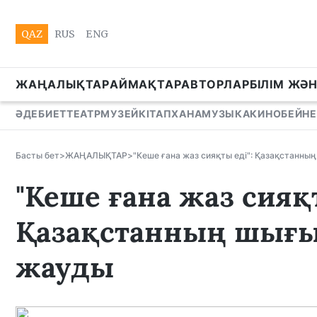
QAZ
RUS
ENG
ЖАҢАЛЫҚТАР
АЙМАҚТАР
АВТОРЛАР
БІЛІМ ЖӘ
ӘДЕБИЕТ
ТЕАТР
МУЗЕЙ
КІТАПХАНА
МУЗЫКА
КИНО
БЕЙНЕ
Басты бет
>
ЖАҢАЛЫҚТАР
>
"Кеше ғана жаз сияқты еді": Қазақстанн
"Кеше ғана жаз сияқт
Қазақстанның шығы
жауды