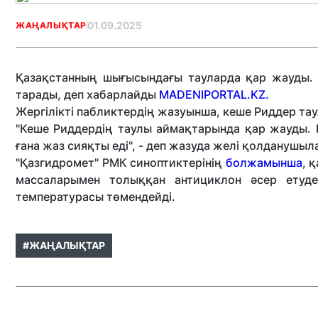
01.09.2025
ЖАҢАЛЫҚТАР
Қазақстанның шығысындағы тауларда қар жауды. 
тарады, деп хабарлайды
MADENIPORTAL.KZ.
Жергілікті пабликтердің жазуынша, кеше Риддер та
"Кеше Риддердің таулы аймақтарында қар жауды. Қа
ғана жаз сияқты еді", - деп жазуда желі қолданушыл
"Қазгидромет" РМК синоптиктерінің
болжамынша
, 
массаларымен толыққан антициклон әсер етуде
температурасы төмендейді.
#ЖАҢАЛЫҚТАР