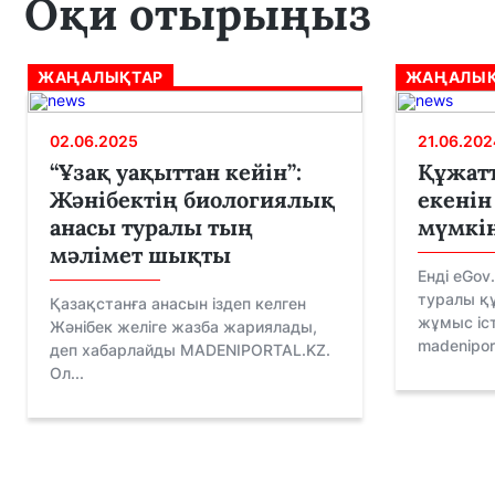
Оқи отырыңыз
ЖАҢАЛЫҚТАР
ЖАҢАЛЫҚ
02.06.2025
21.06.202
“Ұзақ уақыттан кейін”:
Құжат
Жәнібектің биологиялық
екенін
анасы туралы тың
мүмкін
мәлімет шықты
Енді еGov
туралы қ
Қазақстанға анасын іздеп келген
жұмыс іст
Жәнібек желіге жазба жариялады,
madenipor.
деп хабарлайды MADENIPORTAL.KZ.
Ол...