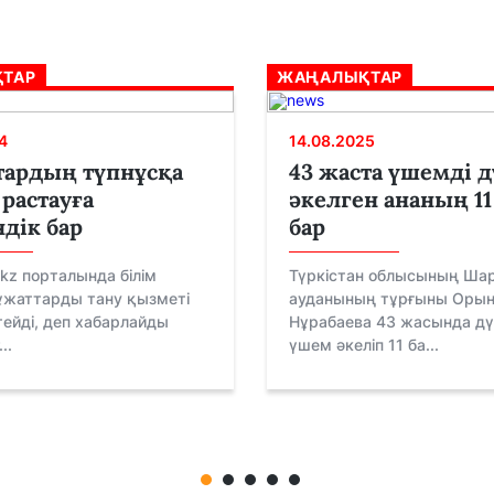
ТАР
ЖАҢАЛЫҚТАР
4
14.08.2025
тардың түпнұсқа
43 жаста үшемді 
 растауға
әкелген ананың 11
дік бар
бар
.kz порталында білім
Түркістан облысының Ша
ұжаттарды тану қызметі
ауданының тұрғыны Орын
ейді, деп хабарлайды
Нұрабаева 43 жасында дү
..
үшем әкеліп 11 ба...