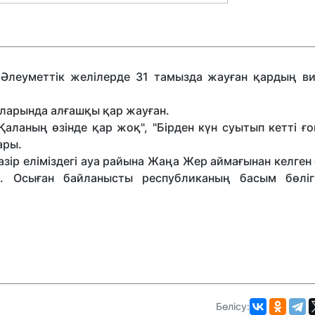
Әлеуметтік желілерде 31 тамызда жауған қардың в
уларында алғашқы қар жауған.
ланың өзінде қар жоқ", "Бірден күн суытып кетті ғо
ары.
қазір еліміздегі ауа райына Жаңа Жер аймағынан келген
. Осыған байланысты республиканың басым бөліг
Бөлісу: