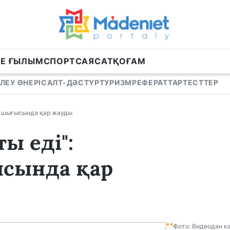
НЕ ҒЫЛЫМ
СПОРТ
САЯСАТ
ҚОҒАМ
ЛЕУ ӨНЕРІ
САЛТ-ДӘСТҮР
ТУРИЗМ
РЕФЕРАТТАР
ТЕСТТЕР
ың шығысында қар жауды
ы еді":
сында қар
Фото: Видеодан к