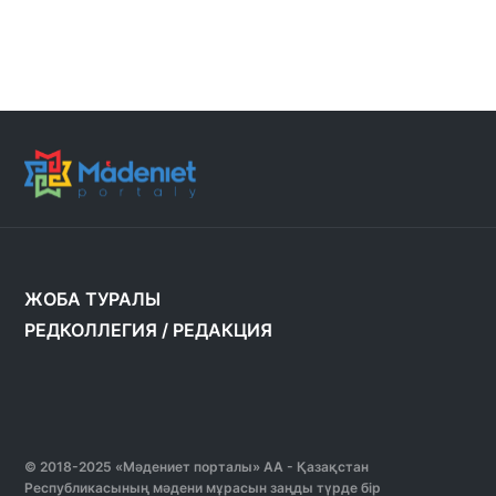
ЖОБА ТУРАЛЫ
РЕДКОЛЛЕГИЯ
/
РЕДАКЦИЯ
© 2018-2025 «Мәдениет порталы» АА - Қазақстан
Республикасының мәдени мұрасын заңды түрде бір