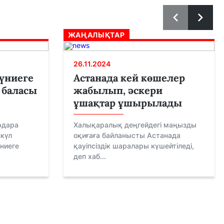
ЖАҢАЛЫҚТАР
26.11.2024
дүниеге
Астанада кей көшелер
 баласы
жабылып, әскери
ұшақтар ұшырылады
рдара
Халықаралық деңгейдегі маңызды
күл
оқиғаға байланысты Астанада
ниеге
қауіпсіздік шаралары күшейтіледі,
деп хаб...