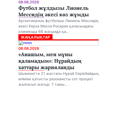
08.08.2026
Футбол жұлдызы Лионель
Мессидің әкесі көз жұмды
Аргентиналық футболшы Лионель Мессидің
әкесі Хорхе Месси Росарио қаласындағы
клиникада 68 жасында қа...
ЖАҢАЛЫҚТАР
08.08.2026
«Анашым, мен мұны
қаламадым»: Нұрайдың
хаттары жарияланды
Шымкентте 21 жастағы Нұрай Серікбайдың
өліміне қатысты резонансты сот процесі
жалғасып жатыр. 7 тамы...