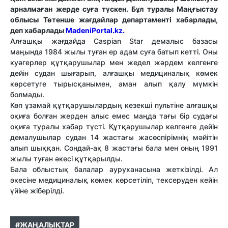
арналмаған жерде суға түскен. Бұл туралы Маңғыстау
облысы Төтенше жағдайлар департаменті хабарлады,
деп хабарлады
MadeniPortal.kz.
Алғашқы жағдайда
Caspian Star демалыс базасы
маңында 1984 жылы туған ер адам суға батып кетті. Оны
куәгерлер құтқарушылар мен жедел жәрдем келгенге
дейін судан шығарып, алғашқы медициналық көмек
көрсетуге тырысқанымен, аман алып қалу мүмкін
болмады.
Көп ұзамай құтқарушылардың кезекші пультіне алғашқы
оқиға болған жерден алыс емес маңда тағы бір судағы
оқиға туралы хабар түсті. Құтқарушылар келгенге дейін
демалушылар судан 14 жастағы жасөспірімнің мәйітін
алып шыққан. Сондай-ақ 8 жастағы бала мен оның 1991
жылы туған әкесі құтқарылды.
Бала облыстық балалар ауруханасына жеткізілді. Ал
әкесіне медициналық көмек көрсетіліп, тексеруден кейін
үйіне жіберілді.
#ЖАҢАЛЫҚТАР