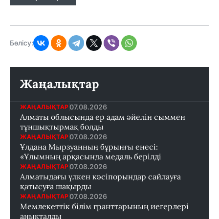
Бөлісу:
Жаңалықтар
07.08.2026
ЖАҢАЛЫҚТАР
Алматы облысында ер адам әйелін сыммен
тұншықтырмақ болды
07.08.2026
ЖАҢАЛЫҚТАР
Ұлдана Мырзуанның бұрынғы енесі:
«Ұлымның арқасында медаль берілді
07.08.2026
ЖАҢАЛЫҚТАР
Алматыдағы үлкен кәсіпорындар сайлауға
қатысуға шақырды
07.08.2026
ЖАҢАЛЫҚТАР
Мемлекеттік білім гранттарының иегерлері
анықталды