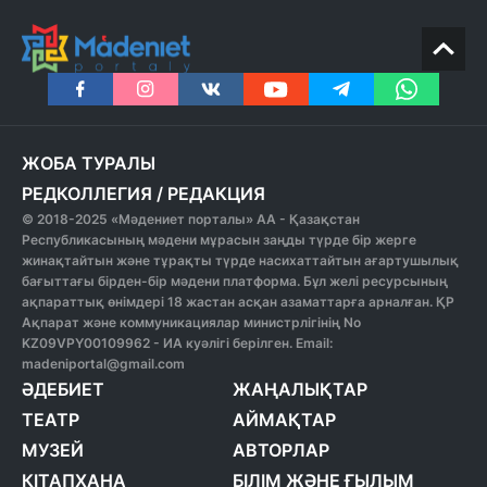
ЖОБА ТУРАЛЫ
РЕДКОЛЛЕГИЯ
/
РЕДАКЦИЯ
© 2018-2025 «Мәдениет порталы» АА - Қазақстан
Республикасының мәдени мұрасын заңды түрде бір жерге
жинақтайтын және тұрақты түрде насихаттайтын ағартушылық
бағыттағы бірден-бір мәдени платформа. Бұл желі ресурсының
ақпараттық өнімдері 18 жастан асқан азаматтарға арналған. ҚР
Ақпарат және коммуникациялар министрлігінің No
KZ09VPY00109962 - ИА куәлігі берілген. Email:
madeniportal@gmail.com
ӘДЕБИЕТ
ЖАҢАЛЫҚТАР
ТЕАТР
АЙМАҚТАР
МУЗЕЙ
АВТОРЛАР
КІТАПХАНА
БІЛІМ ЖӘНЕ ҒЫЛЫМ