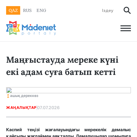
QAZ
RUS
ENG
Маңғыстауда мереке күні
екі адам суға батып кетті
ашық дереккөз
07.07.2026
ЖАҢАЛЫҚТАР
Каспий теңізі жағалауындағы мерекелік демалыс
қайғылы жағдаймен аяқталды. Демалушылар шомылуға