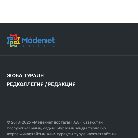
ЖОБА ТУРАЛЫ
РЕДКОЛЛЕГИЯ
/
РЕДАКЦИЯ
© 2018-2025 «Мәдениет порталы» АА - Қазақстан
Республикасының мәдени мұрасын заңды түрде бір
жерге жинақтайтын және тұрақты түрде насихаттайтын