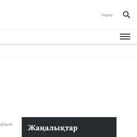
n/David
Жаңалықтар