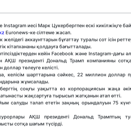
 Instagram иесі Марк Цукербергпен ескі кикілжіңге б
kz
Euronews-ке сілтеме жасап.
желідегі аккаунттарын бұғаттау туралы сот ісін ретте
тік кітапхананы қолдауға бағытталады.
іпсіздіктерден кейін Facebook және Instagram-дағы ә
шін АҚШ президенті Дональд Трамп компанияны сотқа
 доллар төлеуге келісті.
ша, келісім шарттарына сәйкес, 22 миллион доллар п
ғындарына жұмсалады.
ргтің соңғы уақытта өз корпорациясын жаңа әкім
атынасты жақсартуға тырысып жатқанын атап өтті.
йым салуды талап ететін заңның орындалуын 75 күнге
курорлары АҚШ президенті Дональд Трамптың ту
ысты сотқа шағым түсірді.