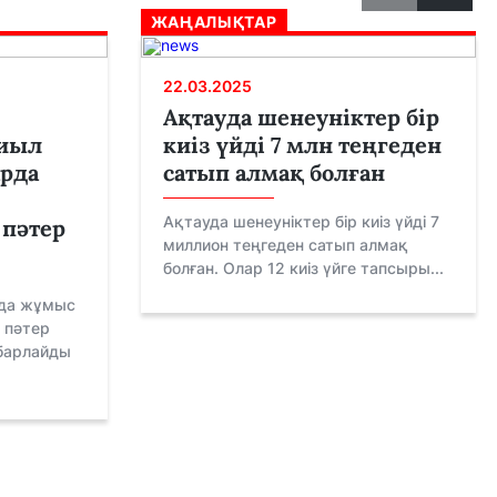
ЖАҢАЛЫҚТАР
22.03.2025
Ақтауда шенеуніктер бір
биыл
киіз үйді 7 млн теңгеден
арда
сатып алмақ болған
Ақтауда шенеуніктер бір киіз үйді 7
 пәтер
миллион теңгеден сатып алмақ
болған. Олар 12 киіз үйге тапсыры...
рда жұмыс
е пәтер
абарлайды