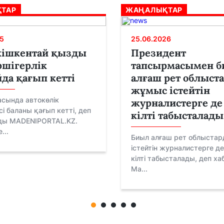
ТАР
ЖАҢАЛЫҚТАР
5
25.06.2026
кішкентай қызды
Президент
шігерлік
тапсырмасымен 
да қағып кетті
алғаш рет облыст
жұмыс істейтін
асында автокөлік
журналистерге де
сі баланы қағып кетті, деп
кілті табысталады
ды MADENIPORTAL.KZ.
...
Биыл алғаш рет облыста
істейтін журналистерге д
кілті табысталады, деп х
Ma...