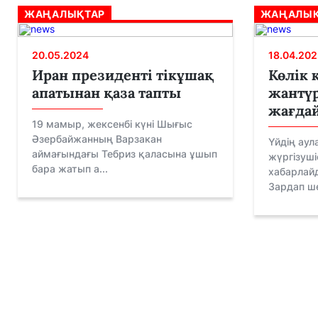
ЖАҢАЛЫҚТАР
ЖАҢАЛЫҚ
20.05.2024
18.04.202
Иран президенті тікұшақ
Көлік 
апатынан қаза тапты
жантүр
жағдай
19 мамыр, жексенбі күні Шығыс
Әзербайжанның Варзакан
Үйдің аул
аймағындағы Тебриз қаласына ұшып
жүргізуші
бара жатып а...
хабарлай
Зардап ше