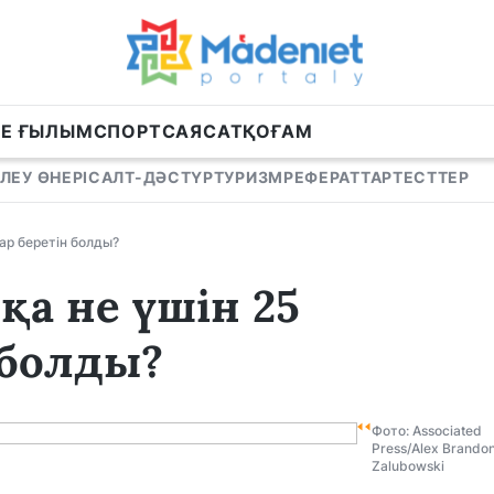
НЕ ҒЫЛЫМ
СПОРТ
САЯСАТ
ҚОҒАМ
ЛЕУ ӨНЕРІ
САЛТ-ДӘСТҮР
ТУРИЗМ
РЕФЕРАТТАР
ТЕСТТЕР
ар беретін болды?
қа не үшін 25
 болды?
Фото: Associated
Press/Alex Brando
Zalubowski