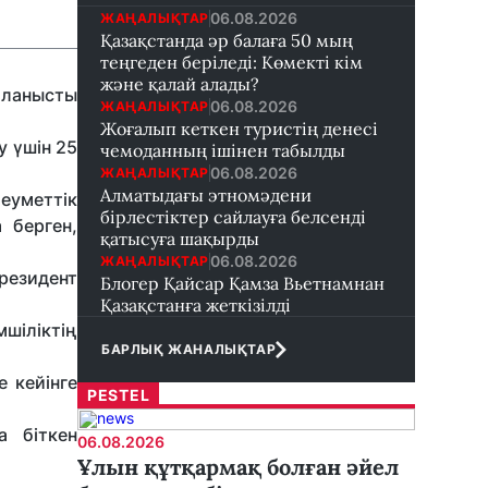
06.08.2026
ЖАҢАЛЫҚТАР
Қазақстанда әр балаға 50 мың
теңгеден беріледі: Көмекті кім
және қалай алады?
айланысты
06.08.2026
ЖАҢАЛЫҚТАР
Жоғалып кеткен туристің денесі
у үшін 25
чемоданның ішінен табылды
06.08.2026
ЖАҢАЛЫҚТАР
Алматыдағы этномәдени
леуметтік
бірлестіктер сайлауға белсенді
 берген,
қатысуға шақырды
06.08.2026
ЖАҢАЛЫҚТАР
резидент
Блогер Қайсар Қамза Вьетнамнан
Қазақстанға жеткізілді
шіліктің
БАРЛЫҚ ЖАНАЛЫҚТАР
 кейінге
PESTEL
а біткен
06.08.2026
Ұлын құтқармақ болған әйел