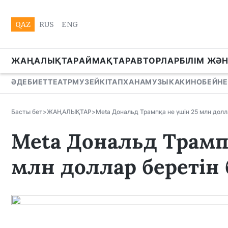
QAZ
RUS
ENG
ЖАҢАЛЫҚТАР
АЙМАҚТАР
АВТОРЛАР
БІЛІМ ЖӘ
ӘДЕБИЕТ
ТЕАТР
МУЗЕЙ
КІТАПХАНА
МУЗЫКА
КИНО
БЕЙНЕ
Басты бет
>
ЖАҢАЛЫҚТАР
>
Meta Дональд Трампқа не үшін 25 млн долл
Meta Дональд Трамп
млн доллар беретін