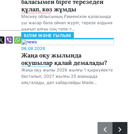
баласымен бірге терезеден
құлап, көз жұмды
Мәскеу облысының Раменское қаласында
үш жасар бала ойнап жүріп, терезе алдына
шығып алған соң тепе-т...
БІЛІМ ЖӘНЕ ҒЫЛЫМ
06.08.2026
Жаңа оқу жылында
оқушылар қалай демалады?
Жаңа оқу жылы 2026 жылғы 1 қыркүйекте
басталып, 2027 жылғы 25 мамырда
аяқталады, деп хабарлайды Made...