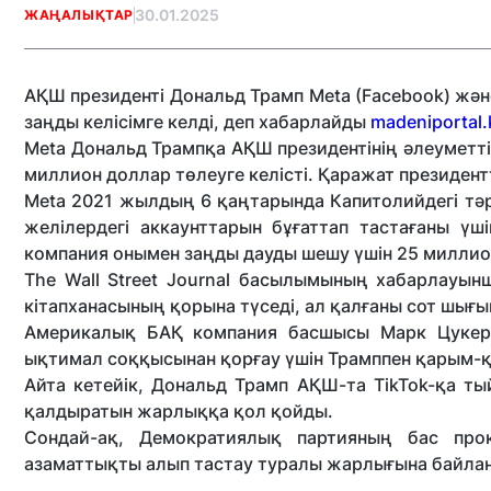
30.01.2025
ЖАҢАЛЫҚТАР
АҚШ президенті Дональд Трамп Meta (Facebook) және
заңды келісімге келді, деп хабарлайды
madeniportal.
Meta Дональд Трампқа АҚШ президентінің әлеуметтік 
миллион доллар төлеуге келісті. Қаражат президент
Meta 2021 жылдың 6 қаңтарында Капитолийдегі тәрт
желілердегі аккаунттарын бұғаттап тастағаны ү
компания онымен заңды дауды шешу үшін 25 миллион
The Wall Street Journal басылымының хабарлауын
кітапханасының қорына түседі, ал қалғаны сот шы
Америкалық БАҚ компания басшысы Марк Цукербе
ықтимал соққысынан қорғау үшін Трамппен қарым-қ
Айта кетейік, Дональд Трамп АҚШ-та TikTok-қа ты
қалдыратын жарлыққа қол қойды.
Сондай-ақ, Демократиялық партияның бас про
азаматтықты алып тастау туралы жарлығына байлан