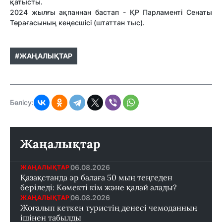
қатысты.
2024 жылғы ақпаннан бастап - ҚР Парламенті Сенаты
Төрағасының кеңесшісі (штаттан тыс).
#ЖАҢАЛЫҚТАР
Бөлісу:
Жаңалықтар
06.08.2026
ЖАҢАЛЫҚТАР
Қазақстанда әр балаға 50 мың теңгеден
беріледі: Көмекті кім және қалай алады?
06.08.2026
ЖАҢАЛЫҚТАР
Жоғалып кеткен туристің денесі чемоданның
ішінен табылды