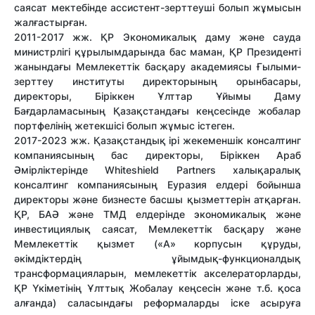
саясат мектебінде ассистент-зерттеуші болып жұмысын
жалғастырған.
2011-2017 жж. ҚР Экономикалық даму және сауда
министрлігі құрылымдарында бас маман, ҚР Президенті
жанындағы Мемлекеттік басқару академиясы Ғылыми-
зерттеу институты директорының орынбасары,
директоры, Біріккен Ұлттар Ұйымы Даму
Бағдарламасының Қазақстандағы кеңсесінде жобалар
портфелінің жетекшісі болып жұмыс істеген.
2017-2023 жж. Қазақстандық ірі жекеменшік консалтинг
компаниясының бас директоры, Біріккен Араб
Әмірліктерінде Whiteshield Partners халықаралық
консалтинг компаниясының Еуразия елдері бойынша
директоры және бизнесте басшы қызметтерін атқарған.
ҚР, БАӘ және ТМД елдерінде экономикалық және
инвестициялық саясат, Мемлекеттік басқару және
Мемлекеттік қызмет («А» корпусын құруды,
әкімдіктердің ұйымдық-функционалдық
трансформацияларын, мемлекеттік акселераторларды,
ҚР Үкіметінің Ұлттық Жобалау кеңсесін және т.б. қоса
алғанда) саласындағы реформаларды іске асыруға