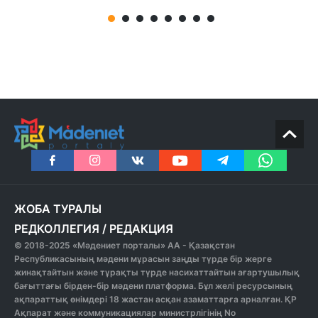
ЖОБА ТУРАЛЫ
РЕДКОЛЛЕГИЯ
/
РЕДАКЦИЯ
© 2018-2025 «Мәдениет порталы» АА - Қазақстан
Республикасының мәдени мұрасын заңды түрде бір жерге
жинақтайтын және тұрақты түрде насихаттайтын ағартушылық
бағыттағы бірден-бір мәдени платформа. Бұл желі ресурсының
ақпараттық өнімдері 18 жастан асқан азаматтарға арналған. ҚР
Ақпарат және коммуникациялар министрлігінің No