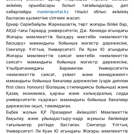
әкімінің орынбасары болып тағайындалды, деп
хабарлайды
madeniportal.kz
тілшісі облыс әкімінің
баспасөз қызметіне сілтеме жасап.
Ернар Серікбайұлы Жаркешовтің төрт жоғары білімі бар,
АҚШ-тағы Гарвард университетін, Дж. Кеннеди атындағы
Жоғары мемлекеттік басқару мектебін «мемлекеттік
басқару» мамандығы бойынша магистр дәрежесіне,
Сингапур Ұлттық Университеті Ли Куан Ю атындағы
Жоғары мемлекеттік саясат мектебін «мемлекеттік
саясат» мамандығы бойынша магистр дәрежесіне,
Ұлыбританиядағы Бирмингем Университетін
«мемлекеттік саясат, үкімет және менеджмент»
мамандығы бойынша бакалавр дәрежесіне (үздік диплом
first class honours) (Болашақ стипендиясы бойынша) және
Қазақ экономика, қаржы және халықаралық сауда
университетін «қаржы» мамандығы бойынша бакалавр
дәрежесіне оқып, тәмәмдаған.
Еңбек жолын ҚР Президент Әкімшілігі Мемлекеттік
бақылау және ұйымдастыру-кадр жұмысы бөлімінде
тағылымгер ретінде бастаған. Сингапур Ұлттық
Университеті Ли Куан Ю атындағы Жоғары мемлекеттік