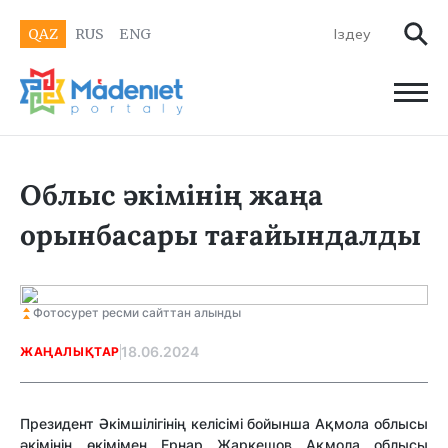
QAZ
RUS
ENG
Облыс әкімінің жаңа
орынбасары тағайындалды
Фотосурет ресми сайттан алынды
18.06.2024
ЖАҢАЛЫҚТАР
Президент Әкімшілігінің келісімі бойынша Ақмола облысы
әкімінің өкімімен Ернар Жаркешов Ақмола облысы