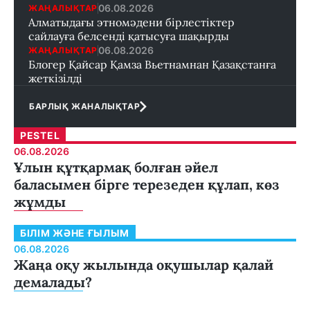
06.08.2026
ЖАҢАЛЫҚТАР
Алматыдағы этномәдени бірлестіктер
сайлауға белсенді қатысуға шақырды
06.08.2026
ЖАҢАЛЫҚТАР
Блогер Қайсар Қамза Вьетнамнан Қазақстанға
жеткізілді
БАРЛЫҚ ЖАНАЛЫҚТАР
PESTEL
06.08.2026
Ұлын құтқармақ болған әйел
баласымен бірге терезеден құлап, көз
жұмды
БІЛІМ ЖӘНЕ ҒЫЛЫМ
06.08.2026
Жаңа оқу жылында оқушылар қалай
демалады?