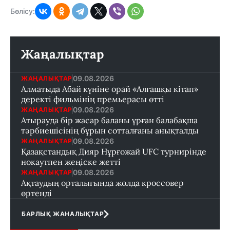
Бөлісу:
Жаңалықтар
09.08.2026
ЖАҢАЛЫҚТАР
Алматыда Абай күніне орай «Алғашқы кітап»
деректі фильмінің премьерасы өтті
09.08.2026
ЖАҢАЛЫҚТАР
Атырауда бір жасар баланы ұрған балабақша
тәрбиешісінің бұрын сотталғаны анықталды
09.08.2026
ЖАҢАЛЫҚТАР
Қазақстандық Дияр Нұрғожай UFC турнирінде
нокаутпен жеңіске жетті
09.08.2026
ЖАҢАЛЫҚТАР
Ақтаудың орталығында жолда кроссовер
өртенді
БАРЛЫҚ ЖАНАЛЫҚТАР