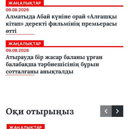
ЖАҢАЛЫҚТАР
09.08.2026
Алматыда Абай күніне орай «Алғашқы
кітап» деректі фильмінің премьерасы
өтті
ЖАҢАЛЫҚТАР
09.08.2026
Атырауда бір жасар баланы ұрған
балабақша тәрбиешісінің бұрын
сотталғаны анықталды
Оқи отырыңыз
ЖАҢАЛЫҚТАР