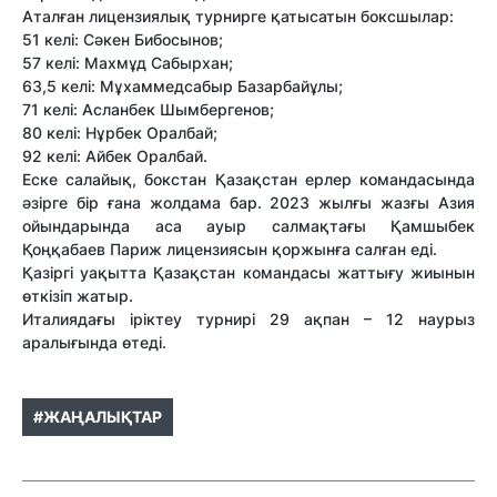
Аталған лицензиялық турнирге қатысатын боксшылар:
51 келі: Сәкен Бибосынов;
57 келі: Махмұд Сабырхан;
63,5 келі: Мұхаммедсабыр Базарбайұлы;
71 келі: Асланбек Шымбергенов;
80 келі: Нұрбек Оралбай;
92 келі: Айбек Оралбай.
Еске салайық, бокстан Қазақстан ерлер командасында
әзірге бір ғана жолдама бар. 2023 жылғы жазғы Азия
ойындарында аса ауыр салмақтағы Қамшыбек
Қоңқабаев Париж лицензиясын қоржынға салған еді.
Қазіргі уақытта Қазақстан командасы жаттығу жиынын
өткізіп жатыр.
Италиядағы іріктеу турнирі 29 ақпан – 12 наурыз
аралығында өтеді.
#ЖАҢАЛЫҚТАР