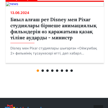
13.06.2024
Биыл алғаш рет Disney мен Pixar
студиялары бірнеше анимациялық
фильмдерін өз қаражатына қазақ
тіліне аударды - министр
Disney мен Pixar студиялары шығарған «Ойжұмбақ
2» фильмінің тұсаукесері өтті, деп хабарл...