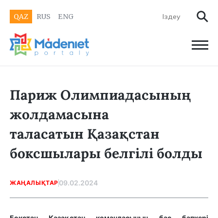
QAZ
RUS
ENG
Париж Олимпиадасының
жолдамасына
таласатын Қазақстан
боксшылары белгілі болды
09.02.2024
ЖАҢАЛЫҚТАР
Бокстан Қазақстан командасының бас бапкері