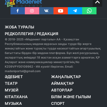
ЖОБА ТУРАЛЫ
РЕДКОЛЛЕГИЯ
/
РЕДАКЦИЯ
© 2018-2025 «Мәдениет порталы» АА - Қазақстан
Республикасының мәдени мұрасын заңды түрде бір жерге
жинақтайтын және тұрақты түрде насихаттайтын ағартушылық
бағыттағы бірден-бір мәдени платформа. Бұл желі ресурсының
ақпараттық өнімдері 18 жастан асқан азаматтарға арналған. ҚР
Ақпарат және коммуникациялар министрлігінің No
KZ09VPY00109962 - ИА куәлігі берілген. Email:
madeniportal@gmail.com
ӘДЕБИЕТ
ЖАҢАЛЫҚТАР
ТЕАТР
АЙМАҚТАР
МУЗЕЙ
АВТОРЛАР
КІТАПХАНА
БІЛІМ ЖӘНЕ ҒЫЛЫМ
МУЗЫКА
СПОРТ