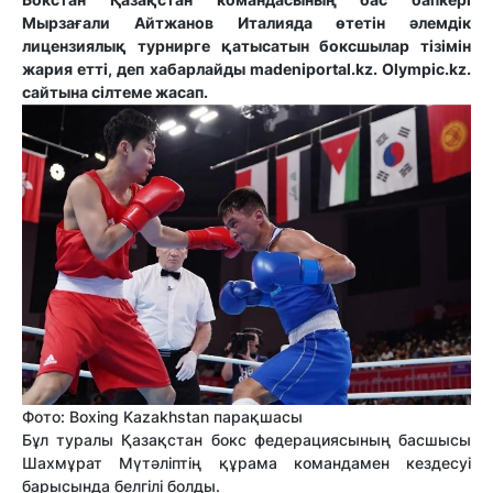
Мырзағали Айтжанов Италияда өтетін әлемдік
лицензиялық турнирге қатысатын боксшылар тізімін
жария етті, деп хабарлайды
madeniportal.kz.
Olympic.kz.
сайтына сілтеме жасап.
Фото: Boxing Kazakhstan парақшасы
Бұл туралы Қазақстан бокс федерациясының басшысы
Шахмұрат Мүтәліптің құрама командамен кездесуі
барысында белгілі болды.