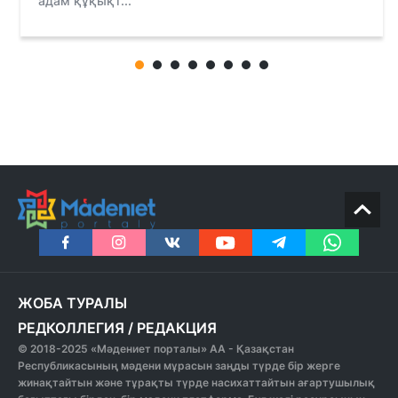
адам құқықт...
ЖОБА ТУРАЛЫ
РЕДКОЛЛЕГИЯ
/
РЕДАКЦИЯ
© 2018-2025 «Мәдениет порталы» АА - Қазақстан
Республикасының мәдени мұрасын заңды түрде бір жерге
жинақтайтын және тұрақты түрде насихаттайтын ағартушылық