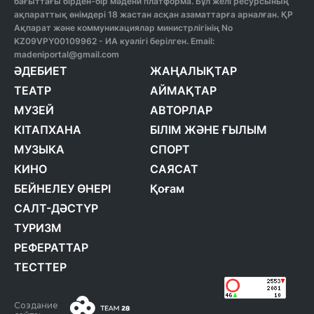
бағыттағы бірден-бір мәдени платформа. Бұл желі ресурсының
ақпараттық өнімдері 18 жастан асқан азаматтарға арналған. ҚР
Ақпарат және коммуникациялар министрлігінің No
KZ09VPY00109962 - ИА куәлігі берілген. Email:
madeniportal@gmail.com
ӘДЕБИЕТ
ЖАҢАЛЫҚТАР
ТЕАТР
АЙМАҚТАР
МУЗЕЙ
АВТОРЛАР
КІТАПХАНА
БІЛІМ ЖӘНЕ ҒЫЛЫМ
МУЗЫКА
СПОРТ
КИНО
САЯСАТ
БЕЙНЕЛЕУ ӨНЕРІ
Қоғам
САЛТ-ДӘСТҮР
ТУРИЗМ
РЕФЕРАТТАР
ТЕСТТЕР
Создание