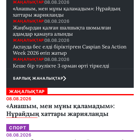
08.08.2026
ЖАҢАЛЫҚТАР
«Анашым, мен мұны қаламадым»: Нұрайдың
хаттары жарияланды
08.08.2026
ЖАҢАЛЫҚТАР
Жаңбырдан қалған шалшықта шомылған
адамдар қамауға алынды
08.08.2026
ЖАҢАЛЫҚТАР
Ақтауда бес елді біріктірген Caspian Sea Action
Week 2026 өтіп жатыр
08.08.2026
ЖАҢАЛЫҚТАР
Кеше бір тәулікте 3 орман өрті тіркелді
БАРЛЫҚ ЖАНАЛЫҚТАР
ЖАҢАЛЫҚТАР
08.08.2026
«Анашым, мен мұны қаламадым»:
Нұрайдың хаттары жарияланды
СПОРТ
08.08.2026