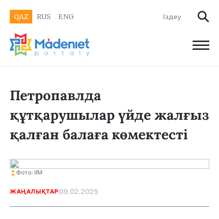
QAZ
RUS
ENG
Петропавлда
құтқарушылар үйде жалғыз
қалған балаға көмектесті
Фото: ІІМ
09.02.2025
ЖАҢАЛЫҚТАР