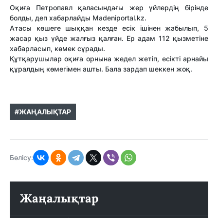
Оқиға Петропавл қаласындағы жер үйлердің бірінде
болды, деп хабарлайды Madeniportal.kz.
Атасы көшеге шыққан кезде есік ішінен жабылып, 5
жасар қыз үйде жалғыз қалған. Ер адам 112 қызметіне
хабарласып, көмек сұрады.
Құтқарушылар оқиға орнына жедел жетіп, есікті арнайы
құралдың көмегімен ашты. Бала зардап шеккен жоқ.
#ЖАҢАЛЫҚТАР
Бөлісу:
Жаңалықтар