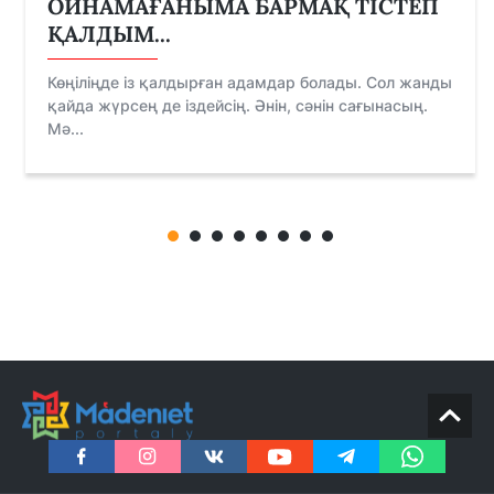
ОЙНАМАҒАНЫМА БАРМАҚ ТІСТЕП
ҚАЛДЫМ...
Көңіліңде із қалдырған адамдар болады. Сол жанды
қайда жүрсең де іздейсің. Әнін, сәнін сағынасың.
Мә...