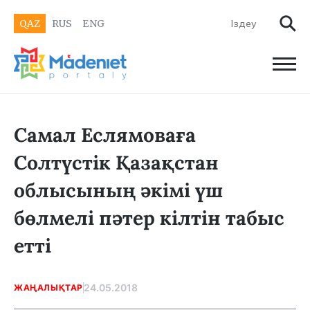
QAZ
RUS
ENG
Самал Еслямоваға
Солтүстік Қазақстан
облысының әкімі үш
бөлмелі пәтер кілтін табыс
етті
24.05.2018
ЖАҢАЛЫҚТАР