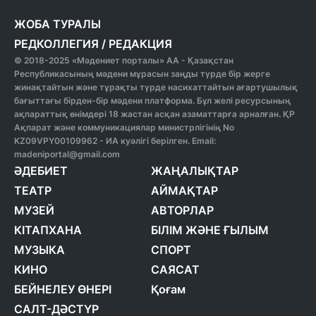
ЖОБА ТУРАЛЫ
РЕДКОЛЛЕГИЯ
/
РЕДАКЦИЯ
© 2018-2025 «Мәдениет порталы» АА - Қазақстан
Республикасының мәдени мұрасын заңды түрде бір жерге
жинақтайтын және тұрақты түрде насихаттайтын ағартушылық
бағыттағы бірден-бір мәдени платформа. Бұл желі ресурсының
ақпараттық өнімдері 18 жастан асқан азаматтарға арналған. ҚР
Ақпарат және коммуникациялар министрлігінің No
KZ09VPY00109962 - ИА куәлігі берілген. Email:
madeniportal@gmail.com
ӘДЕБИЕТ
ЖАҢАЛЫҚТАР
ТЕАТР
АЙМАҚТАР
МУЗЕЙ
АВТОРЛАР
КІТАПХАНА
БІЛІМ ЖӘНЕ ҒЫЛЫМ
МУЗЫКА
СПОРТ
КИНО
САЯСАТ
БЕЙНЕЛЕУ ӨНЕРІ
Қоғам
САЛТ-ДӘСТҮР