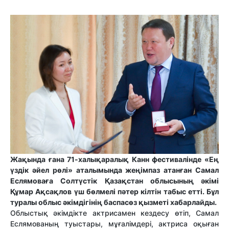
Жақында ғана 71-халықаралық Канн фестивалінде «Ең
үздік әйел рөлі» аталымында жеңімпаз атанған Самал
Еслямоваға Солтүстік Қазақстан облысының әкімі
Құмар Ақсақлов үш бөлмелі пәтер кілтін табыс етті. Бұл
туралы облыс әкімдігінің баспасөз қызметі хабарлайды.
Облыстық әкімдікте актрисамен кездесу өтіп, Самал
Еслямованың туыстары, мұғалімдері, актриса оқыған