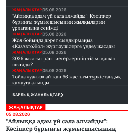
05.08.2026
ЖАҢАЛЫҚТАР
“Айлыққа адам үй сала алмайды”: Кәсіпкер
бұрынғы жұмысшысының жылқыларын
ұрлағанына сенімді
05.08.2026
ЖАҢАЛЫҚТАР
Жол бойында дәрет сындырмаңыз:
«ҚазАвтоЖол» жүргізушілерге үндеу жасады
05.08.2026
ЖАҢАЛЫҚТАР
2026 жылғы грант иегерлерінің тізімі қашан
шығады?
05.08.2026
ЖАҢАЛЫҚТАР
Тойда «уағыз» айтқан 66 жастағы түркістандық
қамауға алынды
БАРЛЫҚ ЖАНАЛЫҚТАР
ЖАҢАЛЫҚТАР
05.08.2026
“Айлыққа адам үй сала алмайды”:
Кәсіпкер бұрынғы жұмысшысының