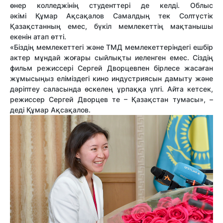
өнер колледжінің студенттері де келді. Облыс
әкімі Құмар Ақсақалов Самалдың тек Солтүстік
Қазақстанның емес, бүкіл мемлекеттің мақтанышы
екенін атап өтті.
«Біздің мемлекеттегі және ТМД мемлекеттеріндегі ешбір
актер мұндай жоғары сыйлықты иеленген емес. Сіздің
фильм режиссері Сергей Дворцевпен бірлесе жасаған
жұмысыңыз еліміздегі кино индустриясын дамыту және
дәріптеу саласында өскелең ұрпаққа үлгі. Айта кетсек,
режиссер Сергей Дворцев те – Қазақстан тумасы», –
деді Құмар Ақсақалов.