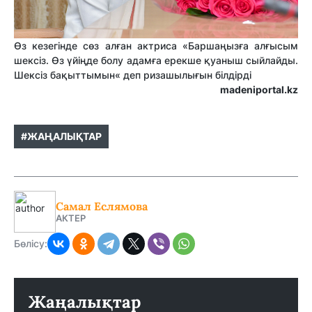
Өз кезегінде сөз алған актриса «Баршаңызға алғысым
шексіз. Өз үйіңде болу адамға ерекше қуаныш сыйлайды.
Шексіз бақыттымын« деп ризашылығын білдірді
madeniportal.kz
#ЖАҢАЛЫҚТАР
Самал Еслямова
АКТЕР
Бөлісу:
Жаңалықтар