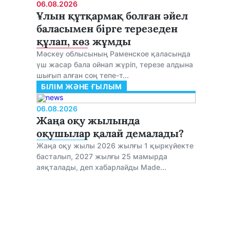
06.08.2026
Ұлын құтқармақ болған әйел
баласымен бірге терезеден
құлап, көз жұмды
Мәскеу облысының Раменское қаласында
үш жасар бала ойнап жүріп, терезе алдына
шығып алған соң тепе-т...
БІЛІМ ЖӘНЕ ҒЫЛЫМ
06.08.2026
Жаңа оқу жылында
оқушылар қалай демалады?
Жаңа оқу жылы 2026 жылғы 1 қыркүйекте
басталып, 2027 жылғы 25 мамырда
аяқталады, деп хабарлайды Made...