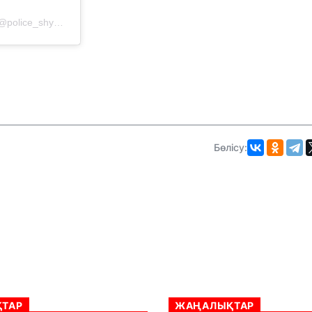
Публикация от Шымкент Қаласының Полиция Департаменті (@police_shymkent)
Бөлісу:
ТАР
ЖАҢАЛЫҚТАР