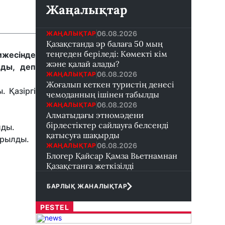
Жаңалықтар
06.08.2026
ЖАҢАЛЫҚТАР
Қазақстанда әр балаға 50 мың
теңгеден беріледі: Көмекті кім
ижесінде
және қалай алады?
лды, деп
06.08.2026
ЖАҢАЛЫҚТАР
Жоғалып кеткен туристің денесі
 Қазіргі
чемоданның ішінен табылды
06.08.2026
ЖАҢАЛЫҚТАР
Алматыдағы этномәдени
бірлестіктер сайлауға белсенді
лды.
қатысуға шақырды
ырылды.
06.08.2026
ЖАҢАЛЫҚТАР
Блогер Қайсар Қамза Вьетнамнан
Қазақстанға жеткізілді
БАРЛЫҚ ЖАНАЛЫҚТАР
PESTEL