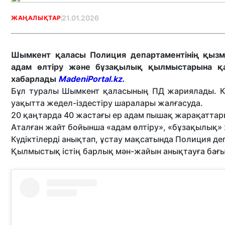
21.01.2026
ЖАҢАЛЫҚТАР
Шымкент қаласы Полиция департаментінің қызме
адам өлтіру және бұзақылық қылмыстарына қа
хабарлады
MadeniPortal.kz.
Бұл туралы Шымкент қаласының ПД жариялады. Күд
уақытта жедел-іздестіру шаралары жалғасуда.
20 қаңтарда 40 жастағы ер адам пышақ жарақаттарын
Аталған жайт бойынша «адам өлтіру», «бұзақылық»
Күдіктілерді анықтап, ұстау мақсатында Полиция 
Қылмыстық істің барлық мән-жайын анықтауға бағыт