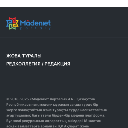
ЖОБА ТУРАЛЫ
РЕДКОЛЛЕГИЯ
/
РЕДАКЦИЯ
© 2018-2025 «Мәдениет порталы» АА - Қазақстан
Республикасының мәдени мұрасын заңды түрде бір
жерге жинақтайтын және тұрақты түрде насихаттайтын
ағартушылық бағыттағы бірден-бір мәдени платформа.
Бұл желі ресурсының ақпараттық өнімдері 18 жастан
асқан азаматтарға арналған. ҚР Ақпарат және