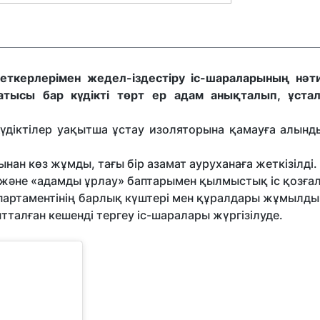
ткерлерімен жедел-іздестіру іс-шараларының нәт
тысы бар күдікті төрт ер адам анықталып, ұста
іктілер уақытша ұстау изоляторына қамауға алынды.
ан көз жұмды, тағы бір азамат ауруханаға жеткізілді.
 және «адамды ұрлау» баптарымен қылмыстық іс қозға
департаментінің барлық күштері мен құралдары жұмылд
талған кешенді тергеу іс-шаралары жүргізілуде.