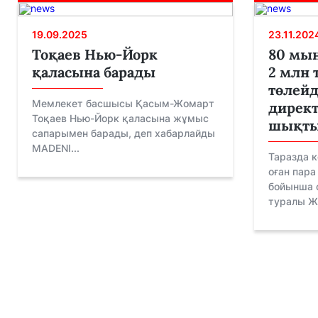
19.09.2025
23.11.202
Тоқаев Нью-Йорк
80 мың
қаласына барады
2 млн 
төлейд
Мемлекет басшысы Қасым-Жомарт
директ
Тоқаев Нью-Йорк қаласына жұмыс
шықт
сапарымен барады, деп хабарлайды
MADENI...
Таразда 
оған пара
бойынша с
туралы Жа