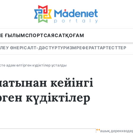
НЕ ҒЫЛЫМ
СПОРТ
САЯСАТ
ҚОҒАМ
ЛЕУ ӨНЕРІ
САЛТ-ДӘСТҮР
ТУРИЗМ
РЕФЕРАТТАР
ТЕСТТЕР
те адам өлтірген күдіктілер ұсталды
атынан кейінгі
рген күдіктілер
ашық дереккөзде