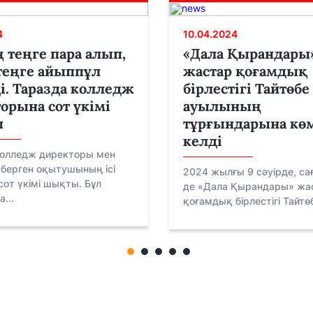
4
10.04.2024
 теңге пара алып,
«Дала Қырандары
теңге айыппұл
жастар қоғамдық
і. Таразда колледж
бірлестігі Тайтөбе
орына сот үкімі
ауылының
ы
тұрғындарына кө
келді
колледж директоры мен
 берген оқытушының ісі
2024 жылғы 9 сәуірде, сағ
от үкімі шықты. Бұл
де «Дала Қырандары» жа
...
қоғамдық бірлестігі Тайтөб