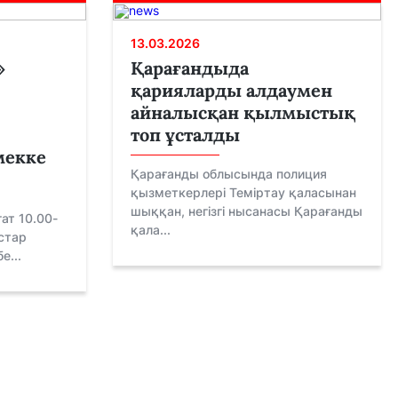
13.03.2026
»
Қарағандыда
қарияларды алдаумен
айналысқан қылмыстық
топ ұсталды
мекке
Қарағанды облысында полиция
қызметкерлері Теміртау қаласынан
шыққан, негізгі нысанасы Қарағанды
ат 10.00-
қала...
стар
е...