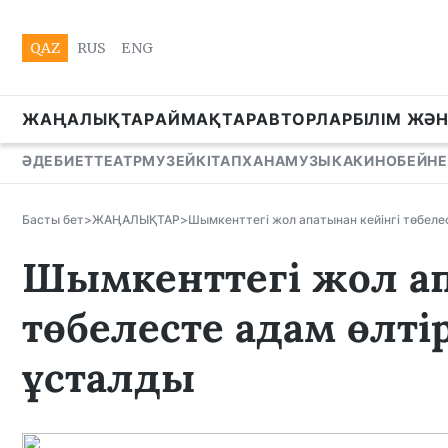
QAZ
RUS
ENG
ЖАҢАЛЫҚТАР
АЙМАҚТАР
АВТОРЛАР
БІЛІМ ЖӘ
ӘДЕБИЕТ
ТЕАТР
МУЗЕЙ
КІТАПХАНА
МУЗЫКА
КИНО
БЕЙНЕ
Басты бет
>
ЖАҢАЛЫҚТАР
>
Шымкенттегі жол апатынан кейінгі төбелес
Шымкенттегі жол ап
төбелесте адам өлті
ұсталды