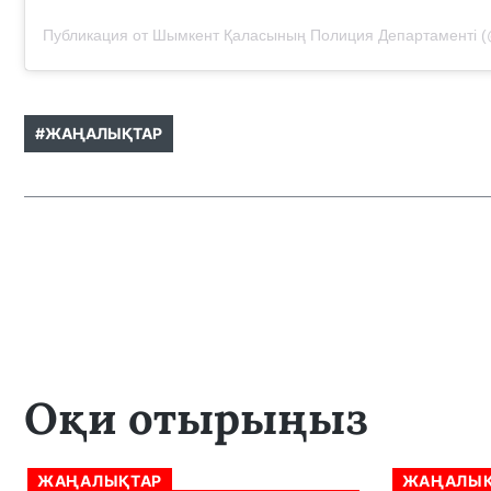
#ЖАҢАЛЫҚТАР
Оқи отырыңыз
ЖАҢАЛЫҚТАР
ЖАҢАЛЫҚ