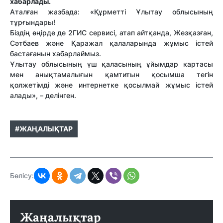
хабарлады.
Аталған жазбада: «Құрметті Ұлытау облысының
тұрғындары!
Біздің өңірде де 2ГИС сервисі, атап айтқанда, Жезқазған,
Сәтбаев және Қаражал қалаларында жұмыс істей
бастағанын хабарлаймыз.
Ұлытау облысының үш қаласының ұйымдар картасы
мен анықтамалығын қамтитын қосымша тегін
қолжетімді және интернетке қосылмай жұмыс істей
алады», – делінген.
#ЖАҢАЛЫҚТАР
Бөлісу:
Жаңалықтар