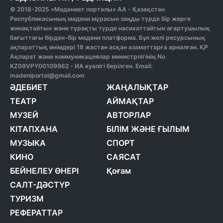
© 2018-2025 «Мәдениет порталы» АА - Қазақстан
Республикасының мәдени мұрасын заңды түрде бір жерге
жинақтайтын және тұрақты түрде насихаттайтын ағартушылық
бағыттағы бірден-бір мәдени платформа. Бұл желі ресурсының
ақпараттық өнімдері 18 жастан асқан азаматтарға арналған. ҚР
Ақпарат және коммуникациялар министрлігінің No
KZ09VPY00109962 - ИА куәлігі берілген. Email:
madeniportal@gmail.com
ӘДЕБИЕТ
ЖАҢАЛЫҚТАР
ТЕАТР
АЙМАҚТАР
МУЗЕЙ
АВТОРЛАР
КІТАПХАНА
БІЛІМ ЖӘНЕ ҒЫЛЫМ
МУЗЫКА
СПОРТ
КИНО
САЯСАТ
БЕЙНЕЛЕУ ӨНЕРІ
Қоғам
САЛТ-ДӘСТҮР
ТУРИЗМ
РЕФЕРАТТАР