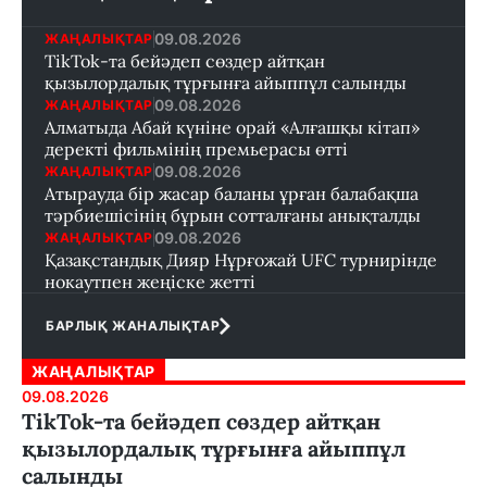
09.08.2026
ЖАҢАЛЫҚТАР
TikTok-та бейәдеп сөздер айтқан
қызылордалық тұрғынға айыппұл салынды
09.08.2026
ЖАҢАЛЫҚТАР
Алматыда Абай күніне орай «Алғашқы кітап»
деректі фильмінің премьерасы өтті
09.08.2026
ЖАҢАЛЫҚТАР
Атырауда бір жасар баланы ұрған балабақша
тәрбиешісінің бұрын сотталғаны анықталды
09.08.2026
ЖАҢАЛЫҚТАР
Қазақстандық Дияр Нұрғожай UFC турнирінде
нокаутпен жеңіске жетті
БАРЛЫҚ ЖАНАЛЫҚТАР
ЖАҢАЛЫҚТАР
09.08.2026
TikTok-та бейәдеп сөздер айтқан
қызылордалық тұрғынға айыппұл
салынды