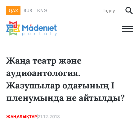
QAZ
RUS
ENG
Жаңа театр және
аудиоантология.
Жазушылар одағының І
пленумында не айтылды?
21.12.2018
ЖАҢАЛЫҚТАР