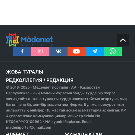
ЖОБА ТУРАЛЫ
РЕДКОЛЛЕГИЯ
/
РЕДАКЦИЯ
© 2018-2025 «Мәдениет порталы» АА - Қазақстан
Республикасының мәдени мұрасын заңды түрде бір жерге
жинақтайтын және тұрақты түрде насихаттайтын ағартушылық
бағыттағы бірден-бір мәдени платформа. Бұл желі ресурсының
ақпараттық өнімдері 18 жастан асқан азаматтарға арналған. ҚР
Ақпарат және коммуникациялар министрлігінің No
KZ09VPY00109962 - ИА куәлігі берілген. Email:
madeniportal@gmail.com
ӘДЕБИЕТ
ЖАҢАЛЫҚТАР