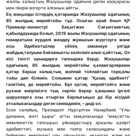
жалпы халықтың Жазушылар одағына деген көзқарасы
мен пікірін өзгерте алғанын айтты.
Ең маңызды істердің қатарында Жазушылар одағының
85 жылдық мерейтойы тұр. Осыған орай биыл ҚР
Премьер-министрі Бақытжан Сағынтаевтың
қабылдауында болып, 2019 жылы Жазушылар одағының
ғимаратына күрделі жөндеу жұмысын жүргізуге және
осы Әдебиетшілер үйінің заманауи үлгіде
жабдықталуына байланысты келісімін алып қайттық. Ол
кісі тиісті орындарға тапсырма берді. Жазушылар
одағының 85 жылдық мерейтойы қаламгерлермен
қатар барша халықтың жаппай тойлайтын торқалы
тойы деп білемін. Сонымен қатар “Қазақ әдебиеті”
газетінің де мерейтойы. Бұл ортақ мерейтойға және
рухани өмірімізге тың серпін берер қаншама іргелі
шаруаларға осы отырған барлығыңыз да бір кісідей
атсалысасыздар деген сенімдемін, – деді ол.
Еске салайық, Президент Нұрсұлтан Назарбаев “Ұлы
даланың жеті қыры” атты мақаласында “мақсатты
мемлекеттік тапсырыс ұйымдастыру арқылы қазіргі
әдебиеттегі, музыка мен театр саласындағы және
бейнелеу өнеріндегі ұлы ойшылдар, ақындар және ел