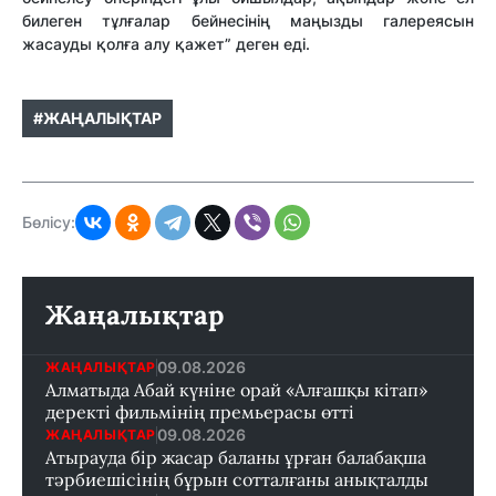
билеген тұлғалар бейнесінің маңызды галереясын
жасауды қолға алу қажет” деген еді.
#ЖАҢАЛЫҚТАР
Бөлісу:
Жаңалықтар
09.08.2026
ЖАҢАЛЫҚТАР
Алматыда Абай күніне орай «Алғашқы кітап»
деректі фильмінің премьерасы өтті
09.08.2026
ЖАҢАЛЫҚТАР
Атырауда бір жасар баланы ұрған балабақша
тәрбиешісінің бұрын сотталғаны анықталды