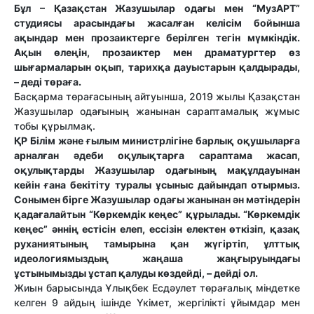
Бұл – Қазақстан Жазушылар одағы мен “МузАРТ”
студиясы арасындағы жасалған келісім бойынша
ақындар мен прозаиктерге берілген тегін мүмкіндік.
Ақын өлеңін, прозаиктер мен драматургтер өз
шығармаларын оқып, тарихқа дауыстарын қалдырады,
– деді төраға.
Басқарма төрағасының айтуынша, 2019 жылы Қазақстан
Жазушылар одағының жанынан сараптамалық жұмыс
тобы құрылмақ.
ҚР Білім және ғылым министрлігіне барлық оқушыларға
арналған әдеби оқулықтарға сараптама жасап,
оқулықтарды Жазушылар одағының мақұлдауынан
кейін ғана бекітіту туралы ұсыныс дайындап отырмыз.
Сонымен бірге Жазушылар одағы жанынан ән мәтіндерін
қадағалайтын “Көркемдік кеңес” құрылады. “Көркемдік
кеңес” әннің естісін елеп, ессізін електен өткізіп, қазақ
руханиятының тамырына қан жүгіртіп, ұлттық
идеологиямыздың жаңаша жаңғыруындағы
ұстынымызды ұстап қалуды көздейді, – дейді ол.
Жиын барысында Ұлықбек Есдәулет төрағалық міндетке
келген 9 айдың ішінде Үкімет, жергілікті ұйымдар мен