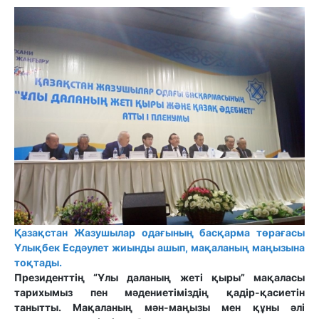
Қазақстан Жазушылар одағының басқарма төрағасы
Ұлықбек Есдәулет жиынды ашып, мақаланың маңызына
тоқтады.
Президенттің “Ұлы даланың жеті қыры” мақаласы
тарихымыз пен мәдениетіміздің қадір-қасиетін
танытты. Мақаланың мән-маңызы мен құны әлі