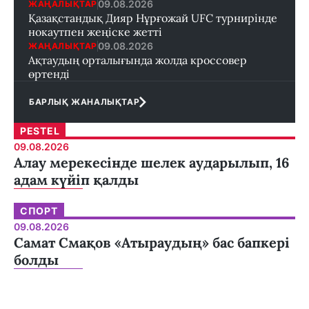
09.08.2026
ЖАҢАЛЫҚТАР
Қазақстандық Дияр Нұрғожай UFC турнирінде
нокаутпен жеңіске жетті
09.08.2026
ЖАҢАЛЫҚТАР
Ақтаудың орталығында жолда кроссовер
өртенді
БАРЛЫҚ ЖАНАЛЫҚТАР
PESTEL
09.08.2026
Алау мерекесінде шелек аударылып, 16
адам күйіп қалды
СПОРТ
09.08.2026
Самат Смақов «Атыраудың» бас бапкері
болды