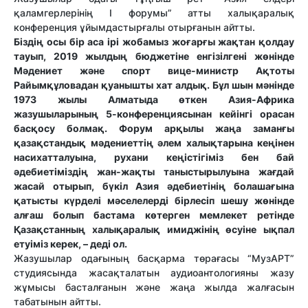
қаламгерлерінің І форумы” атты халықаралық
конференция ұйымдастырғалы отырғанын айтты.
Біздің осы бір аса ірі жобамыз жоғарғы жақтан қолдау
тауып, 2019 жылдың бюджетіне енгізілгені жөнінде
Мәдениет және спорт вице-министр Ақтоты
Райымқұловадан қуанышты хат алдық. Бұл шын мәнінде
1973 жылы Алматыда өткен Азия-Африка
жазушыларының 5-конференциясынан кейінгі орасан
басқосу болмақ. Форум арқылы жаңа заманғы
қазақстандық мәдениеттің әлем халықтарына кеңінен
насихатталуына, рухани кеңістігіміз бен бай
әдебиетіміздің жан-жақты таныстырылуына жағдай
жасай отырып, бүкіл Азия әдебиетінің болашағына
қатысты күрделі мәселелерді бірлесіп шешу жөнінде
алғаш болып бастама көтерген мемлекет ретінде
Қазақстанның халықаралық имиджінің өсуіне ықпал
етуіміз керек, – деді ол.
Жазушылар одағының басқарма төрағасы “МузАРТ”
студиясында жасақталатын аудиоантологияны жазу
жұмысы басталғанын және жаңа жылда жалғасын
табатынын айтты.