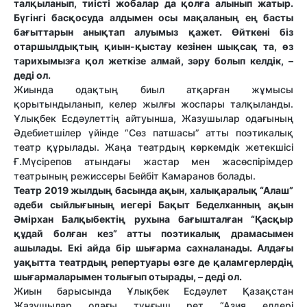
талқыланып, тиісті жобалар да қолға алынып жатыр.
Бүгінгі басқосуда алдымен осы мақаланың ең басты
бағыттарын анықтап алуымыз қажет. Өйткені біз
отаршылдықтың қиын-қыстау кезінен шықсақ та, өз
тарихымызға қол жеткізе алмай, зәру болып келдік, –
деді ол.
Жиында одақтың биыл атқарған жұмысы
қорытындыланып, келер жылғы жоспары талқыланды.
Ұлықбек Есдәулеттің айтуынша, Жазушылар одағының
Әдебиетшілер үйінде “Сөз патшасы” атты поэтикалық
театр құрылады. Жаңа театрдың көркемдік жетекшісі
Ғ.Мүсірепов атындағы жастар мен жасөспірімдер
театрының режиссеры Бейбіт Камаранов болады.
Театр 2019 жылдың басында ақын, халықаралық “Алаш”
әдеби сыйлығының иегері Бақыт Беделханның ақын
Әмірхан Балқыбектің рухына бағышталған “Қасқыр
құдай болған кез” атты поэтикалық драмасымен
ашылады. Екі айда бір шығарма сахналанады. Алдағы
уақытта театрдың репертуары өзге де қаламгерлердің
шығармаларымен толығып отырады, – деді ол.
Жиын барысында Ұлықбек Есдәулет Қазақстан
Жазушылар одағы тұңғыш рет “Азия елдері