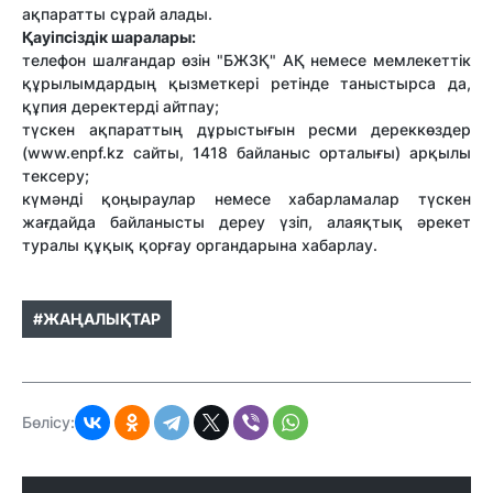
ақпаратты сұрай алады.
Қауіпсіздік шаралары:
телефон шалғандар өзін "БЖЗҚ" АҚ немесе мемлекеттік
құрылымдардың қызметкері ретінде таныстырса да,
құпия деректерді айтпау;
түскен ақпараттың дұрыстығын ресми дереккөздер
(www.enpf.kz сайты, 1418 байланыс орталығы) арқылы
тексеру;
күмәнді қоңыраулар немесе хабарламалар түскен
жағдайда байланысты дереу үзіп, алаяқтық әрекет
туралы құқық қорғау органдарына хабарлау.
#ЖАҢАЛЫҚТАР
Бөлісу: