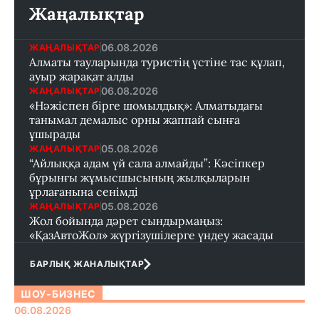
Жаңалықтар
06.08.2026
ЖАҢАЛЫҚТАР
Алматы тауларында туристің үстіне тас құлап,
ауыр жарақат алды
06.08.2026
ЖАҢАЛЫҚТАР
«Нәжіспен бірге шомылдық»: Алматыдағы
танымал демалыс орны жаппай сынға
ұшырады
05.08.2026
ЖАҢАЛЫҚТАР
“Айлыққа адам үй сала алмайды”: Кәсіпкер
бұрынғы жұмысшысының жылқыларын
ұрлағанына сенімді
05.08.2026
ЖАҢАЛЫҚТАР
Жол бойында дәрет сындырмаңыз:
«ҚазАвтоЖол» жүргізушілерге үндеу жасады
БАРЛЫҚ ЖАНАЛЫҚТАР
ШОУ-БИЗНЕС
06.08.2026