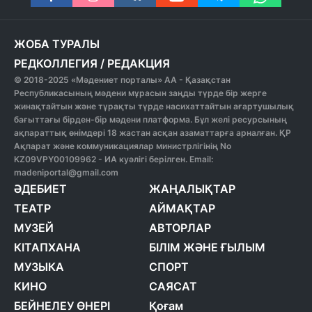
ЖОБА ТУРАЛЫ
РЕДКОЛЛЕГИЯ
/
РЕДАКЦИЯ
© 2018-2025 «Мәдениет порталы» АА - Қазақстан
Республикасының мәдени мұрасын заңды түрде бір жерге
жинақтайтын және тұрақты түрде насихаттайтын ағартушылық
бағыттағы бірден-бір мәдени платформа. Бұл желі ресурсының
ақпараттық өнімдері 18 жастан асқан азаматтарға арналған. ҚР
Ақпарат және коммуникациялар министрлігінің No
KZ09VPY00109962 - ИА куәлігі берілген. Email:
madeniportal@gmail.com
ӘДЕБИЕТ
ЖАҢАЛЫҚТАР
ТЕАТР
АЙМАҚТАР
МУЗЕЙ
АВТОРЛАР
КІТАПХАНА
БІЛІМ ЖӘНЕ ҒЫЛЫМ
МУЗЫКА
СПОРТ
КИНО
САЯСАТ
БЕЙНЕЛЕУ ӨНЕРІ
Қоғам