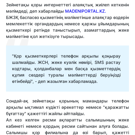
Зейнетақы қоры интернеттегі алаяқтық жиілеп кеткенін
мәлімдеді, деп хабарлайды
MADENIPORTAL.KZ.
БЖЗҚ баспасөз қызметінің мәліметінше алаяқтар өздерін
мемлекеттік органдардың немесе қаржы ұйымдарының
қызметкері ретінде таныстырып, азаматтардың жеке
мәліметіне қол жеткізуге тырысады.
"Қор қызметкерлері телефон арқылы қоңырау
шалмайды. ЖСН, жеке куәлік нөмірі, SMS растау
кодтары, қолданбалар мен басқа қызметтердің
құпия сөздері туралы мәліметтерді беруіңізді
өтінбейді", - деп жазылған хабарламада.
Сондай-ақ зейнетақы қорының мамандары телефон
арқылы ықтимал күдікті әрекеттер немесе "қаражатты
бұғаттау" қажеттігі жайлы айтпайды.
Ал кез келген ресми ақпаратты салымшының жеке
кабинеті немесе қордың ресми сайтынан алуға болады.
Салымшы қор филиалына да өзі барып, қажетті