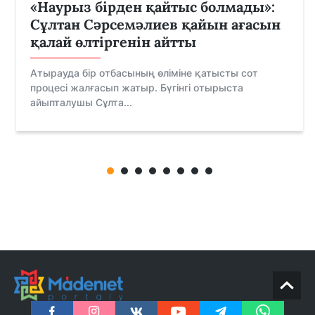
«Наурыз бірден қайтыс болмады»:
Сұлтан Сәрсемәлиев қайын ағасын
қалай өлтіргенін айтты
Атырауда бір отбасының өліміне қатысты сот
процесі жалғасып жатыр. Бүгінгі отырыста
айыпталушы Сұлта...