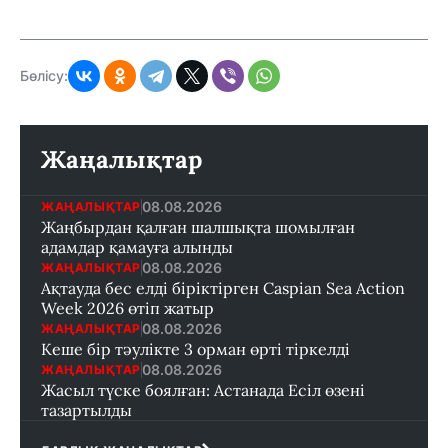
Бөлісу:
Жаңалықтар
08.08.2026
ЖАҢАЛЫҚТАР
Жаңбырдан қалған шалшықта шомылған
адамдар қамауға алынды
08.08.2026
ЖАҢАЛЫҚТАР
Ақтауда бес елді біріктірген Caspian Sea Action
Week 2026 өтіп жатыр
08.08.2026
ЖАҢАЛЫҚТАР
Кеше бір тәулікте 3 орман өрті тіркелді
08.08.2026
ЖАҢАЛЫҚТАР
Жасыл түске боялған: Астанада Есіл өзені
тазартылды