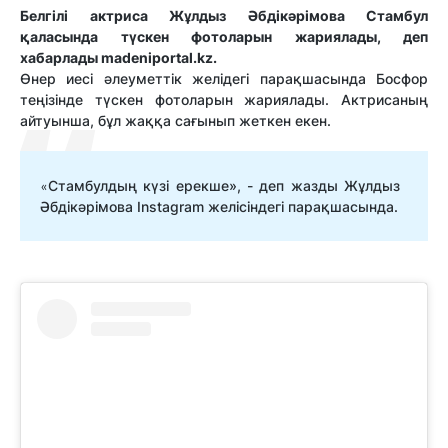
Белгілі актриса Жұлдыз Әбдікәрімова Стамбул
қаласында түскен фотоларын жариялады, деп
хабарлады madeniportal.kz.
Өнер иесі әлеуметтік желідегі парақшасында Босфор
теңізінде түскен фотоларын жариялады. Актрисаның
айтуынша, бұл жаққа сағынып жеткен екен.
Стамбулдың күзі ерекше», - деп жазды Жұлдыз
«
Әбдікәрімова Instagram желісіндегі парақшасында.