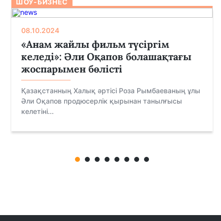
ШОУ-БИЗНЕС
08.10.2024
«Анам жайлы фильм түсіргім
келеді»: Әли Оқапов болашақтағы
жоспарымен бөлісті
Қазақстанның Халық әртісі Роза Рымбаеваның ұлы
Әли Оқапов продюсерлік қырынан танылғысы
келетіні...