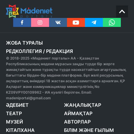
ЖОБА ТУРАЛЫ
РЕДКОЛЛЕГИЯ
/
РЕДАКЦИЯ
© 2018-2025 «Мәдениет порталы» АА - Қазақстан
Республикасының мәдени мұрасын заңды түрде бір жерге
жинақтайтын және тұрақты түрде насихаттайтын ағартушылық
бағыттағы бірден-бір мәдени платформа. Бұл желі ресурсының
ақпараттық өнімдері 18 жастан асқан азаматтарға арналған. ҚР
Ақпарат және коммуникациялар министрлігінің No
KZ09VPY00109962 - ИА куәлігі берілген. Email:
madeniportal@gmail.com
ӘДЕБИЕТ
ЖАҢАЛЫҚТАР
ТЕАТР
АЙМАҚТАР
МУЗЕЙ
АВТОРЛАР
КІТАПХАНА
БІЛІМ ЖӘНЕ ҒЫЛЫМ