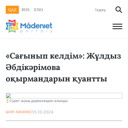
QAZ
RUS
ENG
«Сағынып келдім»: Жұлдыз
Әбдікәрімова
оқырмандарын қуантты
Сурет ашық дереккөзден алынды
15.10.2024
ШОУ-БИЗНЕС