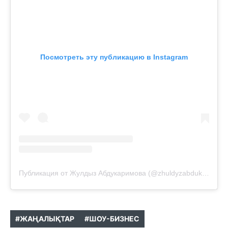
Посмотреть эту публикацию в Instagram
Публикация от Жулдыз Абдукаримова (@zhuldyzabdukarimovaofficial)
#ЖАҢАЛЫҚТАР
#ШОУ-БИЗНЕС