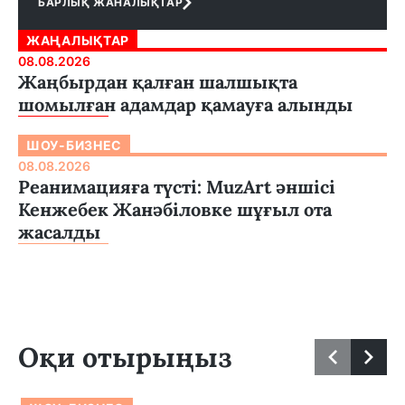
БАРЛЫҚ ЖАНАЛЫҚТАР
ЖАҢАЛЫҚТАР
08.08.2026
Жаңбырдан қалған шалшықта
шомылған адамдар қамауға алынды
ШОУ-БИЗНЕС
08.08.2026
Реанимацияға түсті: MuzArt әншісі
Кенжебек Жанәбіловке шұғыл ота
жасалды
Оқи отырыңыз