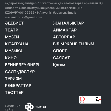
ақпараттық өнімдері 18 жастан асқан азаматтарға арналған. ҚР
Ақпарат және коммуникациялар министрлігінің No
KZ09VPY00109962 - ИА куәлігі берілген. Email:
madeniportal@gmail.com
ӘДЕБИЕТ
ЖАҢАЛЫҚТАР
ТЕАТР
АЙМАҚТАР
МУЗЕЙ
АВТОРЛАР
КІТАПХАНА
БІЛІМ ЖӘНЕ ҒЫЛЫМ
МУЗЫКА
СПОРТ
КИНО
САЯСАТ
БЕЙНЕЛЕУ ӨНЕРІ
Қоғам
САЛТ-ДӘСТҮР
ТУРИЗМ
РЕФЕРАТТАР
ТЕСТТЕР
Создание
сайта: