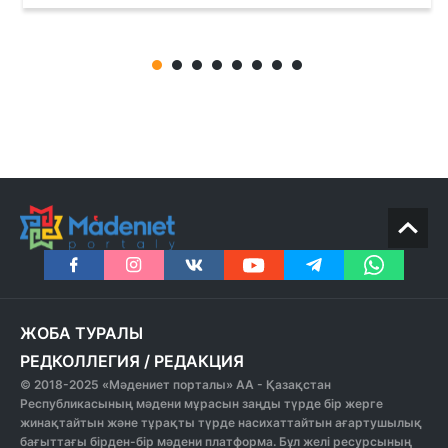
ЖОБА ТУРАЛЫ
РЕДКОЛЛЕГИЯ
/
РЕДАКЦИЯ
© 2018-2025 «Мәдениет порталы» АА - Қазақстан
Республикасының мәдени мұрасын заңды түрде бір жерге
жинақтайтын және тұрақты түрде насихаттайтын ағартушылық
бағыттағы бірден-бір мәдени платформа. Бұл желі ресурсының