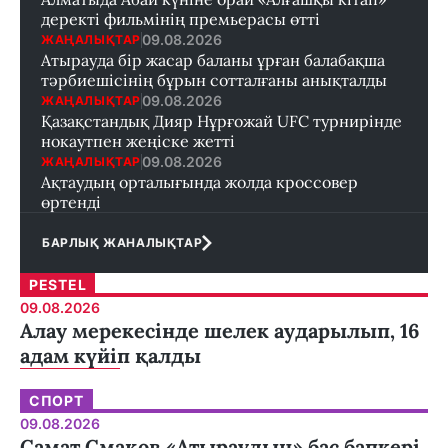
деректі фильмінің премьерасы өтті
09.08.2026
ЖАҢАЛЫҚТАР
Атырауда бір жасар баланы ұрған балабақша
тәрбиешісінің бұрын сотталғаны анықталды
09.08.2026
ЖАҢАЛЫҚТАР
Қазақстандық Дияр Нұрғожай UFC турнирінде
нокаутпен жеңіске жетті
09.08.2026
ЖАҢАЛЫҚТАР
Ақтаудың орталығында жолда кроссовер
өртенді
БАРЛЫҚ ЖАНАЛЫҚТАР
PESTEL
09.08.2026
Алау мерекесінде шелек аударылып, 16
адам күйіп қалды
СПОРТ
09.08.2026
Самат Смақов «Атыраудың» бас бапкері