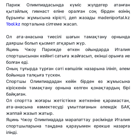
Париж Олимпиадасында күміс жүлдегер атанған
қытайлық гимнаст еліне оралған соң бірден өзінің
бұрынғы жұмысына кірісті, деп жазады madeniportal.kz
1bol.kz
порталына сілтеме жасап.
Ол ата-анасына тиесілі шағын тамақтану орнында
даяршы болып қызмет атқарып жүр.
Яцинь Чжоу Парижде өткен ойындарда Италия
спортшысынан кейінгі сатыға жайғасып, екінші орынға ие
болған еді.
Оның тұғырда тұрған сәті көпшілік назарына ілініп, әлем
бойынша талқыға түскен.
Спортшы Олимпиададан кейін бірден өз жұмысына
кіріскенін тамақтану орнына келген қонақтардың бірі
байқаған.
Ол спортта жоғары жетістікке жеткеніне қарамастан,
ата-анасына көмектесуді ұмытпағанын әлемдік БАҚ
жаппай жазып жатыр.
Яцинь Чжоу Олимпиадада марапаттау рәсімінде Италия
спортшыларына таңдана қарауымен ерекше назарға
ілінді.