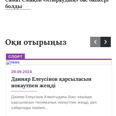
болды
Оқи отырыңыз
СПОРТ
29.09.2024
Данияр Елеусінов қарсыласын
нокаутпен жеңді
Данияр Елеусінов Алматыдағы бокс кешінде
қарсыласын техникалық нокаутпен жеңді, деп
хабарлады madeni...