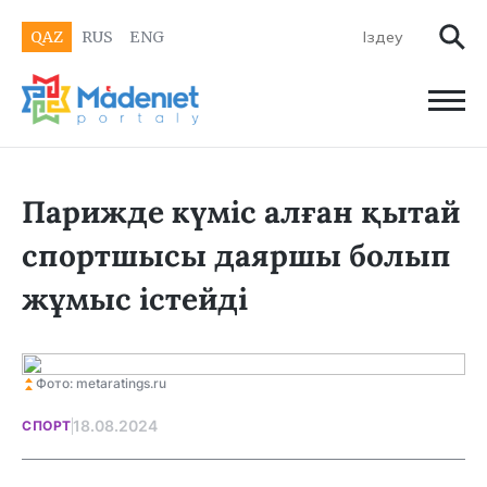
QAZ
RUS
ENG
Парижде күміс алған қытай
спортшысы даяршы болып
жұмыс істейді
Фото: metaratings.ru
18.08.2024
СПОРТ