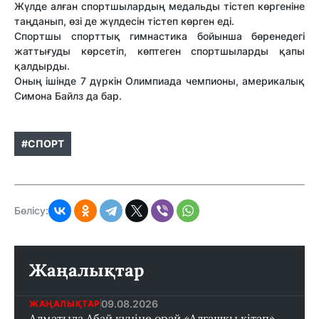
Жүлде алған спортшылардың медальды тістеп көргеніне
таңданып, өзі де жүлдесін тістеп көрген еді.
Спортшы спорттық гимнастика бойынша бөренедегі
жаттығуды көрсетіп, көптеген спортшыларды қапы
қалдырды.
Оның ішінде 7 дүркін Олимпиада чемпионы, америкалық
Симона Байлз да бар.
#СПОРТ
Бөлісу:
Жаңалықтар
09.08.2026
ЖАҢАЛЫҚТАР
Алматыда Абай күніне орай «Алғашқы кітап»