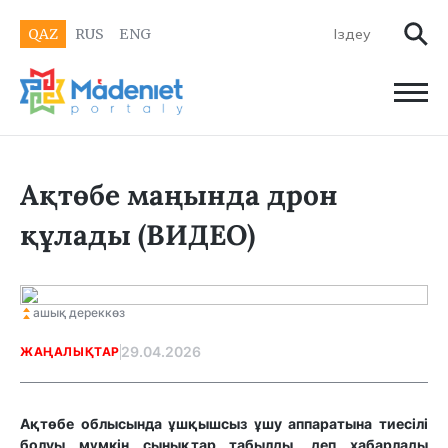
QAZ
RUS
ENG
Ақтөбе маңында дрон
құлады (ВИДЕО)
ашық дереккөз
29.04.2026
ЖАҢАЛЫҚТАР
Ақтөбе облысында ұшқышсыз ұшу аппаратына тиесілі
болуы мүмкін сынықтар табылды, деп хабарлады