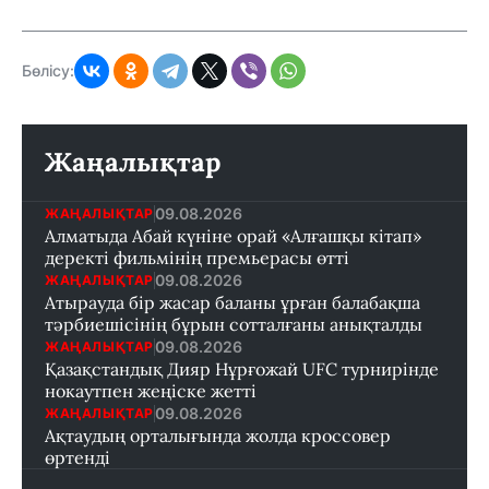
Бөлісу:
Жаңалықтар
09.08.2026
ЖАҢАЛЫҚТАР
Алматыда Абай күніне орай «Алғашқы кітап»
деректі фильмінің премьерасы өтті
09.08.2026
ЖАҢАЛЫҚТАР
Атырауда бір жасар баланы ұрған балабақша
тәрбиешісінің бұрын сотталғаны анықталды
09.08.2026
ЖАҢАЛЫҚТАР
Қазақстандық Дияр Нұрғожай UFC турнирінде
нокаутпен жеңіске жетті
09.08.2026
ЖАҢАЛЫҚТАР
Ақтаудың орталығында жолда кроссовер
өртенді