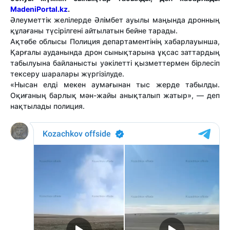
MadeniPortal.kz
.
Әлеуметтік желілерде Әлімбет ауылы маңында дронның
құлағаны түсірілгені айтылатын бейне тарады.
Ақтөбе облысы Полиция департаментінің хабарлауынша,
Қарғалы ауданында дрон сынықтарына ұқсас заттардың
табылуына байланысты уәкілетті қызметтермен бірлесіп
тексеру шаралары жүргізілуде.
«Нысан елді мекен аумағынан тыс жерде табылды.
Оқиғаның барлық мән-жайы анықталып жатыр», — деп
нақтылады полиция.