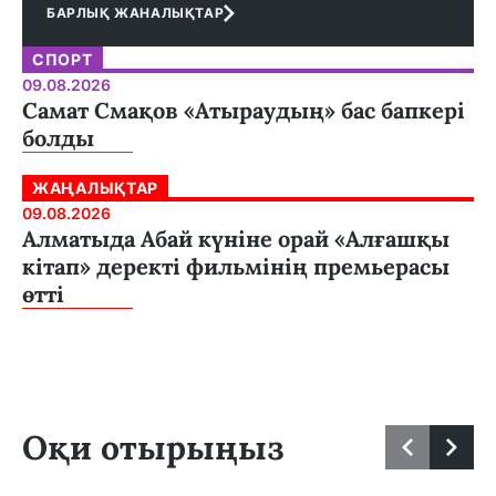
БАРЛЫҚ ЖАНАЛЫҚТАР
СПОРТ
09.08.2026
Самат Смақов «Атыраудың» бас бапкері
болды
ЖАҢАЛЫҚТАР
09.08.2026
Алматыда Абай күніне орай «Алғашқы
кітап» деректі фильмінің премьерасы
өтті
Оқи отырыңыз