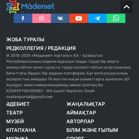
ЖОБА ТУРАЛЫ
РЕДКОЛЛЕГИЯ
/
РЕДАКЦИЯ
© 2018-2025 «Мәдениет порталы» АА - Қазақстан
Республикасының мәдени мұрасын заңды түрде бір жерге
жинақтайтын және тұрақты түрде насихаттайтын ағартушылық
бағыттағы бірден-бір мәдени платформа. Бұл желі ресурсының
ақпараттық өнімдері 18 жастан асқан азаматтарға арналған. ҚР
Ақпарат және коммуникациялар министрлігінің No
KZ09VPY00109962 - ИА куәлігі берілген. Email:
madeniportal@gmail.com
ӘДЕБИЕТ
ЖАҢАЛЫҚТАР
ТЕАТР
АЙМАҚТАР
МУЗЕЙ
АВТОРЛАР
КІТАПХАНА
БІЛІМ ЖӘНЕ ҒЫЛЫМ
МУЗЫКА
СПОРТ