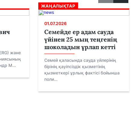
ЖАҢАЛЫҚТАР
01.07.2026
вич
Семейде ер адам сауда
үйінен 25 мың теңгенің
шоколадын ұрлап кетті
(ERG) және
аниясының
Семей қаласында сауда үйлерінің
ндр М...
бірінің қауіпсіздік қызметінің
қызметкері ұрлық фактісі бойынша
поли...