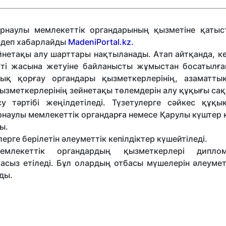
рнаулы мемлекеттік органдарының қызметіне қатыс
, деп хабарлайды
MadeniPortal.kz.
йнетақы алу шарттары нақтыланады. Атап айтқанда, к
ті жасына жетуіне байланысты жұмыстан босатылға
ық қорғау органдары қызметкерлерінің, азаматты
ызметкерлерінің зейнетақы төлемдерін алу құқығы са
 тәртібі жеңілдетіледі. Түзетулерге сәйкес құқы
рнаулы мемлекеттік органдарға немесе Қарулы күштер
ы.
рге берілетін әлеуметтік кепілдіктер күшейтіледі.
млекеттік органдардың қызметкерлері диплом
сыз етіледі. Бұл олардың отбасы мүшелерін әлеумет
иды.