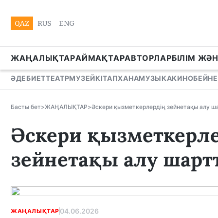
QAZ
RUS
ENG
ЖАҢАЛЫҚТАР
АЙМАҚТАР
АВТОРЛАР
БІЛІМ ЖӘ
ӘДЕБИЕТ
ТЕАТР
МУЗЕЙ
КІТАПХАНА
МУЗЫКА
КИНО
БЕЙНЕ
Басты бет
>
ЖАҢАЛЫҚТАР
>
Әскери қызметкерлердің зейнетақы алу ш
Әскери қызметкерл
зейнетақы алу шарт
04.06.2026
ЖАҢАЛЫҚТАР