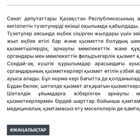
Сенат депутаттары Қазақстан Республикасының а
енгізілетін түзетулерді екінші оқылымда қабылдады
Түзетулер аясында еңбек сіңірген жылдары үшін зе
жыл еңбек өтілі бар және қызметте болудың шек
қызметшілердің, арнаулы мемлекеттік және құқ
органдары мен мемлекеттік фельдъегерлік қызмет қ
Сондай-ақ күштік құрылымдар арасындағы ауысу
органдарының қызметкерлері қызмет өтілін үзбей а
ауыса алады. Бұл норма кері бағытта да қолданылад
Бұдан бөлек, шетелде қызмет атқаратын қызметкерле
Шетелдік ұйымдарға жіберілген арнаулы ме
қызметкерлермен бірдей шарттар бойынша қамтама
медициналық қамтамасыз ету мәселелерін де қамт
#ЖАҢАЛЫҚТАР