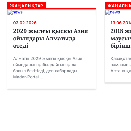
ЖАҢАЛЫҚТАР
ЖАҢАЛЫҚ
03.02.2026
13.06.201
2029 жылғы қысқы Азия
2018 ж
ойындары Алматыда
маусым
өтеді
бірінш
Алматы 2029 жылғы қысқы Азия
Қазақста
ойындарын қабылдайтын қала
намазының
болып бекітілді, деп хабарлады
Астана қа
MadeniPortal....