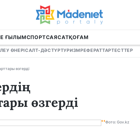
НЕ ҒЫЛЫМ
СПОРТ
САЯСАТ
ҚОҒАМ
ЛЕУ ӨНЕРІ
САЛТ-ДӘСТҮР
ТУРИЗМ
РЕФЕРАТТАР
ТЕСТТЕР
арттары өзгерді
ердің
тары өзгерді
Фото: Gov.kz