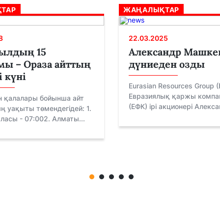
ТАР
ЖАҢАЛЫҚТАР
8
22.03.2025
ылдың 15
Александр Машке
ы – Ораза айттың
дүниеден озды
і күні
Eurasian Resources Group 
Евразиялық қаржы комп
н қалалары бойынша айт
(ЕФК) ірі акционері Алекса
 уақыты төмендегідей: 1.
ласы - 07:002. Алматы...