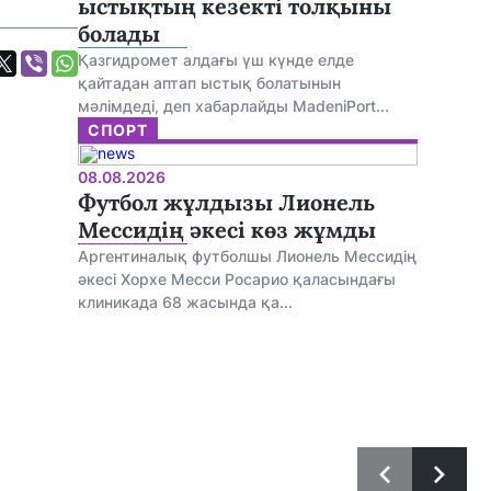
ыстықтың кезекті толқыны
болады
Қазгидромет алдағы үш күнде елде
қайтадан аптап ыстық болатынын
мәлімдеді, деп хабарлайды MadeniPort...
СПОРТ
08.08.2026
Футбол жұлдызы Лионель
Мессидің әкесі көз жұмды
Аргентиналық футболшы Лионель Мессидің
әкесі Хорхе Месси Росарио қаласындағы
клиникада 68 жасында қа...