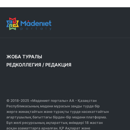
ЖОБА ТУРАЛЫ
РЕДКОЛЛЕГИЯ
/
РЕДАКЦИЯ
© 2018-2025 «Мәдениет порталы» АА - Қазақстан
Республикасының мәдени мұрасын заңды түрде бір
жерге жинақтайтын және тұрақты түрде насихаттайтын
ағартушылық бағыттағы бірден-бір мәдени платформа.
Бұл желі ресурсының ақпараттық өнімдері 18 жастан
асқан азаматтарға арналған. ҚР Ақпарат және