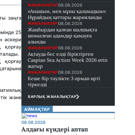
08.08.2026
ЖАҢАЛЫҚТАР
«Анашым, мен мұны қаламадым»:
Нұрайдың хаттары жарияланды
ты заңға
08.08.2026
ЖАҢАЛЫҚТАР
Жаңбырдан қалған шалшықта
емінде 25
шомылған адамдар қамауға
н әскери
алынды
қ қорғау
08.08.2026
ЖАҢАЛЫҚТАР
қталады.
Ақтауда бес елді біріктірген
Caspian Sea Action Week 2026 өтіп
қ қорғау
жатыр
 қатарына
08.08.2026
ЖАҢАЛЫҚТАР
Кеше бір тәулікте 3 орман өрті
тіркелді
атиялық
тік және
БАРЛЫҚ ЖАНАЛЫҚТАР
АЙМАҚТАР
08.08.2026
Алдағы күндері аптап