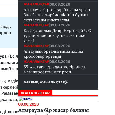
09.08.2026
ЖАҢАЛЫҚТАР
Атырауда бір жасар баланы ұрған
балабақша тәрбиешісінің бұрын
сотталғаны анықталды
09.08.2026
ЖАҢАЛЫҚТАР
іледі.
Қазақстандық Дияр Нұрғожай UFC
ирлер
турнирінде нокаутпен жеңіске
жетті
09.08.2026
ЖАҢАЛЫҚТАР
Ақтаудың орталығында жолда
уда (Есіл
кроссовер өртенді
09.08.2026
ЖАҢАЛЫҚТАР
алаларға
65 жастағы ер адам жесір әйел
шмобтар
мен нәрестені өлтірген
ың үздік
БАРЛЫҚ ЖАНАЛЫҚТАР
аткерлері
 Рамазан
ЖАҢАЛЫҚТАР
осанова,
09.08.2026
Атырауда бір жасар баланы
теді және