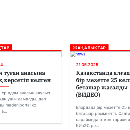
ТАР
ЖАҢАЛЫҚТАР
24
21.05.2025
м туған анасына
Қазақстанда алғаш
 көрсетіп келген
бір мезетте 25 кел
беташар жасалды
 ер адам анасын аяусыз
(ВИДЕО)
қан үшін қамалды, деп
ы madeniportal.kz.
Елордада бір мезетте 25 к
а...
беташар рәсімі өтті. Салт
сарайында өткен тарихи о
КИнЭС ре...