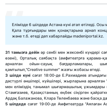
Елімізде 6 шілдеде Астана күні атап өтіледі. Осы
Қала тұрғындары мен қонақтарына арнап конц
және т.б. өтеді деп хабарлайды madeniportal.kz.
31 тамызға дейін
әр сенбі мен жексенбі күндері са
өзені), Орталық саябақта (амфитеатрға қарама-қ
арналған ойын-сауық бағдарламалары, ш
қамтылып,"Creative summer" жазғы жобасы өтеді.
3 шілде күні
сағат 18:00-де Е.Рахмадиев атындағ
дәстүрлі әншілері, күйшілері, жырларына арналған 
мен еліміздің танымал шығармашылық ұжымдары қ
Стамғазиев, Қазақстанның еңбек сіңірген қайратк
Ардақ Балажанова, Клара Төленбаева және басқа да 
5 шілдеде
сағат 19:00-де Амфитеатрда "Аялаған Ас