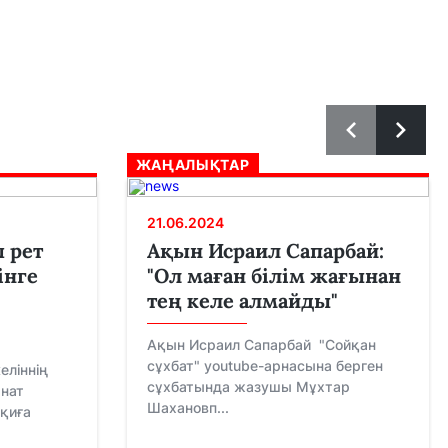
ЖАҢАЛЫҚТАР
21.06.2024
 рет
Ақын Исраил Сапарбай:
інге
"Ол маған білім жағынан
тең келе алмайды"
Ақын Исраил Сапарбай "Сойқан
сұхбат" youtube-арнасына берген
еліннің
сұхбатында жазушы Мұхтар
анат
Шахановп...
қиға