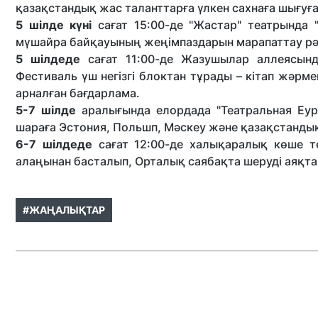
қазақстандық жас таланттарға үлкен сахнаға шығуға 
5 шілде күні
сағат 15:00-де "Жастар" театрында 
мүшайра байқауының жеңімпаздарын марапаттау рәс
5 шілдеде
сағат 11:00-де Жазушылар аллеясында 
Фестиваль үш негізгі блоктан тұрады – кітап жәрм
арналған бағдарлама.
5-7 шілде
аралығында елордада "Театральная Еура
шараға Эстония, Польшп, Мәскеу және қазақстандық
6-7 шілдеде
сағат 12:00-де халықаралық көше т
алаңынан басталып, Орталық саябақта шеруді аяқт
#ЖАҢАЛЫҚТАР