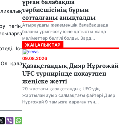
ұрған балабақша
тәрбиешісінің бұрын
бликалық
сотталғаны анықталды
Атыраудағы жекеменшік балабақшада
у тегін.
баланы ұрып-соғу ісіне қатысты жаңа
басыларға
мәліметтер белгілі болды. Зард...
ЖАҢАЛЫҚТАР
еді. Іс-
09.08.2026
 Ол қала
Қазақстандық Дияр Нұрғожай
UFC турнирінде нокаутпен
жеңіске жетті
29 жастағы қазақстандық UFC-дің
жартылай ауыр салмақтағы файтері Дияр
Нұрғожай 9 тамызға қараған түн...