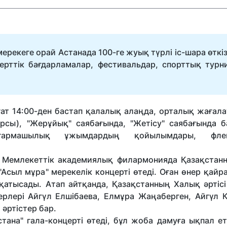
 мерекеге орай Астанада 100-ге жуық түрлі іс-шара өткіз
ерттік бағдарламалар, фестивальдар, спорттық турн
ғат 14:00-ден бастап қалалық алаңда, орталық жағала
арсы), "Жерұйық" саябағында, "Жетісу" саябағында б
ығармашылық ұжымдардың қойылымдары, фле
ы Мемлекеттік академиялық филармонияда Қазақстанн
"Асыл мұра" мерекелік концерті өтеді. Оған өнер қайр
атысады. Атап айтқанда, Қазақстанның Халық әртісі
ерлері Айгүл Елшібаева, Елмұра Жаңаберген, Айгүл Қ
әртістер бар.
тана" гала-концерті өтеді, бұл жоба дамуға ықпал е