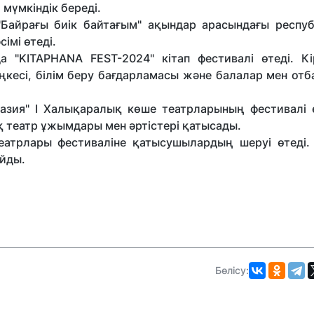
мүмкіндік береді.
"Байрағы биік байтағым" ақындар арасындағы респу
імі өтеді.
"KITAPHANA FEST-2024" кітап фестивалі өтеді. Кір
еңкесі, білім беру бағдарламасы және балалар мен от
зия" I Халықаралық көше театрларының фестивалі өт
 театр ұжымдары мен әртістері қатысады.
еатрлары фестиваліне қатысушылардың шеруі өтеді.
айды.
Бөлісу: