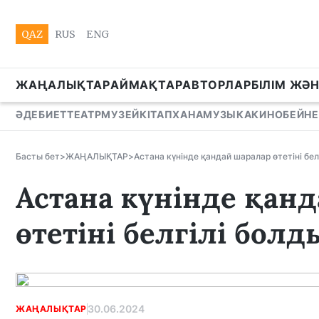
QAZ
RUS
ENG
ЖАҢАЛЫҚТАР
АЙМАҚТАР
АВТОРЛАР
БІЛІМ ЖӘ
ӘДЕБИЕТ
ТЕАТР
МУЗЕЙ
КІТАПХАНА
МУЗЫКА
КИНО
БЕЙНЕ
Басты бет
>
ЖАҢАЛЫҚТАР
>
Астана күнінде қандай шаралар өтетіні бел
Астана күнінде қан
өтетіні белгілі болд
30.06.2024
ЖАҢАЛЫҚТАР