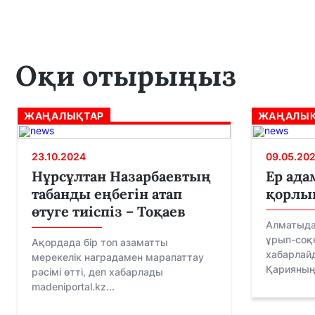
Оқи отырыңыз
ЖАҢАЛЫҚТАР
ЖАҢАЛЫҚ
23.10.2024
09.05.20
Нұрсұлтан Назарбаевтың
Ер ада
табанды еңбегін атап
қорлық
өтуге тиіспіз – Тоқаев
Алматыда
ұрып-соқ
Ақордада бір топ азаматты
хабарлайд
мерекелік наградамен марапаттау
Қарияның 
рәсімі өтті, деп хабарлады
madeniportal.kz...