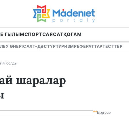
НЕ ҒЫЛЫМ
СПОРТ
САЯСАТ
ҚОҒАМ
ЛЕУ ӨНЕРІ
САЛТ-ДӘСТҮР
ТУРИЗМ
РЕФЕРАТТАР
ТЕСТТЕР
гілі болды
дай шаралар
ы
bi.group