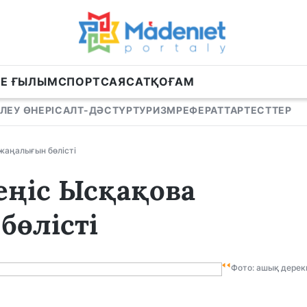
НЕ ҒЫЛЫМ
СПОРТ
САЯСАТ
ҚОҒАМ
ЛЕУ ӨНЕРІ
САЛТ-ДӘСТҮР
ТУРИЗМ
РЕФЕРАТТАР
ТЕСТТЕР
 жаңалығын бөлісті
Жеңіс Ысқақова
бөлісті
Фото: ашық дерек