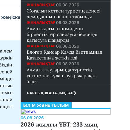
06.08.2026
ЖАҢАЛЫҚТАР
Жоғалып кеткен туристің денесі
чемоданның ішінен табылды
 жеңіске
06.08.2026
ЖАҢАЛЫҚТАР
Алматыдағы этномәдени
бірлестіктер сайлауға белсенді
қатысуға шақырды
06.08.2026
ЖАҢАЛЫҚТАР
кілем
Блогер Қайсар Қамза Вьетнамнан
үркін
Қазақстанға жеткізілді
06.08.2026
ЖАҢАЛЫҚТАР
іздің
Алматы тауларында туристің
еспей
үстіне тас құлап, ауыр жарақат
мінде
алды
алтын
лемге
БАРЛЫҚ ЖАНАЛЫҚТАР
 талай
БІЛІМ ЖӘНЕ ҒЫЛЫМ
ідегі
06.08.2026
2026 жылғы ҰБТ: 233 мың