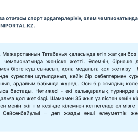
ва отағасы спорт ардагерлерінің әлем чемпионатында
ENIPORTAL.KZ.
, Мажарстанның Татабанья қаласында өтіп жатқан боз 
ем чемпионатында жеңіске жетті. Әлемнің бірнеше д
н бірге күш сынасып, қола медальға қол жеткізу - б
нде күреспен шұғылданып, кейін бір себептермен күр
данып, әрдайым бабында жүреді. Осы бір жылдың көле
ыса бастады. Нәтижесі - екі халықаралық турнирде 
льға қол жеткізді. Шамамен 35 жыл үзілістен кейін кі
н менің жігітім кезінде кілемнен кетпегенде елімізге
 Сейсенбайұлы! – деп жазды әнші әлеуметтік жел