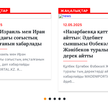
ТАР
ЖАҢАЛЫҚТАР
25
12.05.2025
Израиль мен Иран
«Назарбаевқа қат
ндағы соғыстың
айтты»: Әдебиет
ғанын хабарлады
сыншысы Өзбекәл
Жәнібеков туралы
раиль мен Иран
дерек айтты
ғы соғыстың аяқталғанын
, деп хабарлайды
Құлбек Ергөбек Өзбекәлі 
TAL.KZ. А...
туралы тың деректерді ай
хабарлайды MADENIPORTA
Әдеб...