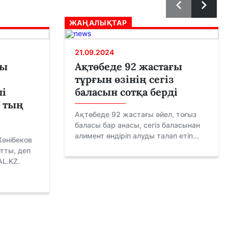
ЖАҢАЛЫҚТАР
21.09.2024
ты
Ақтөбеде 92 жастағы
тұрғын өзінің сегіз
і
баласын сотқа берді
 тың
Ақтөбеде 92 жастағы әйел, тоғыз
баласы бар анасы, сегіз баласынан
алимент өндіріп алуды талап етіп...
Жәнібеков
тты, деп
L.KZ.