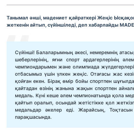
Танымал әнші, мәдениет қайраткері Жеңіс Ысқақо
жеткенін айтып, сүйіншіледі, деп хабарлайды MAD
Сүйінші! Балаларымның әкесі, немеремнің атасы
шеберлерінің, яғни спорт ардагерлерінің әл
чемпиондарымен және олимпиада жүлдегерлеріме
отбасымыз үшін үлкен жеңіс. Отағасы жас кезі
қойған екен. Бірақ өмір бойы спортпен шұғыл
қайтадан өзінің жанына жақын спортпен айнал
медаль. Күні кеше әлем чемпионатында қола меда
қайтып оралып, осындай жетістікке қол жеткізге
медальдар әкелер еді. Жарайсың, Тоқтасын
парақшасында.