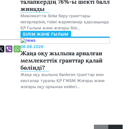
талапкердің 76%-ы шекті балл
жинады
Мемлекеттік білім беру гранттары
иегерлерінің тізімі жарияланар қарсаңында
ҚР Ғылым және жоғары білі...
БІЛІМ ЖӘНЕ ҒЫЛЫМ
06.08.2026
Жаңа оқу жылына арналған
мемлекеттік гранттар қалай
бөлінді?
Жаңа оқу жылына бөлінген гранттар мен
квоталар туралы ҚР ҒЖБМ Жоғары және
жоғары оқу орнынан кейінгі...