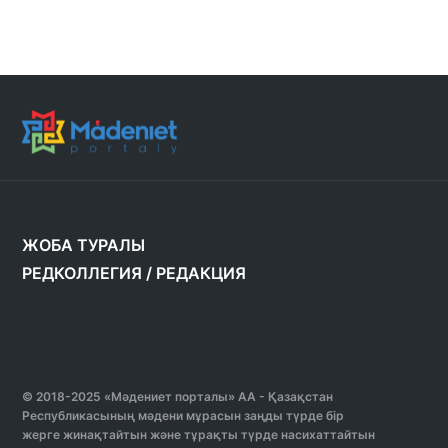
ЖОБА ТУРАЛЫ
РЕДКОЛЛЕГИЯ
/
РЕДАКЦИЯ
© 2018-2025 «Мәдениет порталы» АА - Қазақстан
Республикасының мәдени мұрасын заңды түрде бір
жерге жинақтайтын және тұрақты түрде насихаттайтын