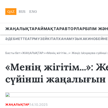
QAZ
RUS
ENG
ЖАҢАЛЫҚТАР
АЙМАҚТАР
АВТОРЛАР
БІЛІМ ЖӘ
ӘДЕБИЕТ
ТЕАТР
МУЗЕЙ
КІТАПХАНА
МУЗЫКА
КИНО
БЕЙНЕ
Басты бет
>
ЖАҢАЛЫҚТАР
>
«Менің жігітім...»: Жеңіс Ысқақова сүйінші
«Менің жігітім...»: 
сүйінші жаңалығын 
14.10.2025
ЖАҢАЛЫҚТАР