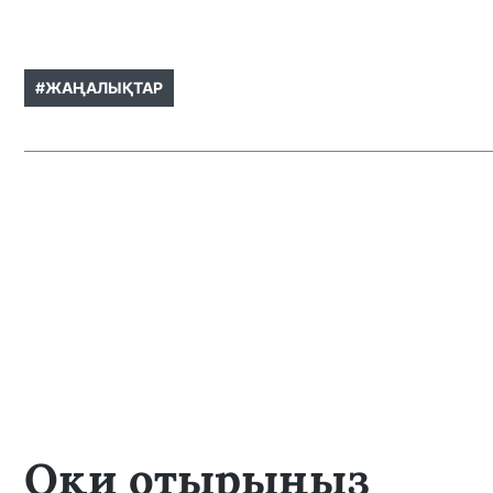
#ЖАҢАЛЫҚТАР
Оқи отырыңыз