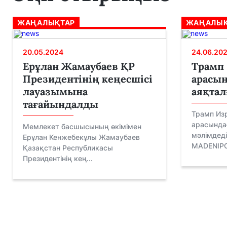
ЖАҢАЛЫҚТАР
ЖАҢАЛЫҚ
20.05.2024
24.06.20
Ерұлан Жамаубаев ҚР
Трамп 
Президентінің кеңесшісі
арасы
лауазымына
аяқтал
тағайындалды
Трамп Из
арасында
Мемлекет басшысының өкімімен
мәлімдеді
Ерұлан Кенжебекұлы Жамаубаев
MADENIPOR
Қазақстан Республикасы
Президентінің кең...