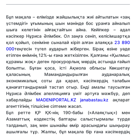
Бұл мақала – елімізде жайшылықта жиі айтылатын «заң
үстемдігі» ұғымының шын мәнінде бос ұранға айналып
шыға келетінін айғақтайтын айна. Кейіпкер – адал
кәсіпкер Нұриса Әлімбек. Ол заңға сеніп, келісімшартқа
қол қойып, сеніміне сыналай кіріп алған алаяққа
23 890
000
теңгесін түгел аударып жіберген. Бірақ өзіне уәде
етілген өнімнің 12%-ы ғана жеткізілген. Қалғаны «Қылмыс
құрамы жоқ» деген прокурорлық мөрдің астында ғайып
болыпты. Бұған қоса, істі Ақмола облысы Көкшетау
қаласының Мамандандырылған ауданаралық
экономикалық соты да қарап, кәсіпкердің талабын
қанағаттандырмай тастап отыр. Енді амалы таусылған
Нұриса Әлімбек апелляцияға үміт артуға мәжбүр, деп
хабарлайды
MADENIPORTAL.KZ
janabastau.kz
ақпарат
агенттігінің тілшісіне сілтеме жасап.
Бұл ретте ҚР ҚК-нің 190-бабы («Алаяқтық») мен
Азаматтық кодекстің баптары салыстырмалы түрде
талданып, заң мен шынайы өмір арасындағы шыңырау
ашылғалы тұр. Жалпы, бұл мақала бір ғана кәсіпкердің