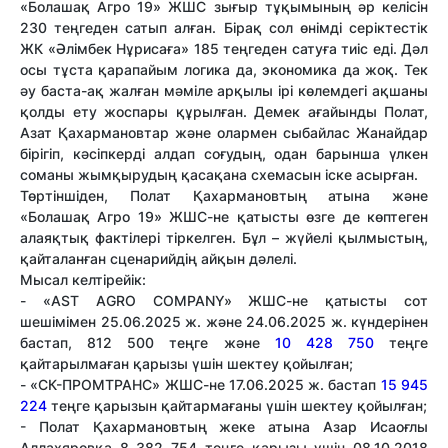
«Болашақ Агро 19» ЖШС зығыр тұқымының әр келісін
230 теңгеден сатып алған. Бірақ сол өнімді серіктестік
ЖК «Әлімбек Нұрисаға» 185 теңгеден сатуға тиіс еді. Дәл
осы тұста қарапайым логика да, экономика да жоқ. Тек
әу баста-ақ жалған мәміле арқылы ірі көлемдегі ақшаны
қолды ету жоспары құрылған. Демек ағайынды Полат,
Азат Қахармановтар және олармен сыбайлас Жанайдар
бірігіп, кәсіпкерді алдап соғудың, одан барынша үлкен
соманы жымқырудың қасақана схемасын іске асырған.
Төртіншіден,
Полат Қахармановтың атына және
«Болашақ Агро 19» ЖШС-не қатысты өзге де көптеген
алаяқтық фактілері тіркелген. Бұл – жүйелі қылмыстың,
қайталанған сценарийдің айқын дәлелі.
Мысал келтірейік:
- «AST AGRO COMPANY» ЖШС-не қатысты сот
шешімімен 25.06.2025 ж. және 24.06.2025 ж. күндерінен
бастап, 812 500 теңге және
10 428 750
теңге
қайтарылмаған қарызы үшін шектеу қойылған;
- «СК-ПРОМТРАНС» ЖШС-не 17.06.2025 ж. бастап
15 945
224
теңге қарызын қайтармағаны үшін шектеу қойылған;
- Полат Қахармановтың жеке атына Азар Исаоғлы
Аллахяровқа 8 382 754 теңге қарызы үшін 08.10.2018