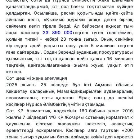
қанағаттандырмай, істі сол баяғы тоқтатылған күйінде
қалдырған. Осылайша, ресми қорытынды қайта-қайта
айналып келіп, «Қылмыс құрамы жоқ» деген бір-ақ
сөйлемге келіп тіреле берді. Ал бейресми ақиқат тым
ащы: кәсіпкер
23 890 000
теңгені түгел төлегенмен,
қолына тигені – небәрі 23 тонна зығыр. Оның сеніміне
кіргендер әдейі уақытты созу үшін 5 миллион теңгені
ғана қайтарады. Содан Зеренді аудандық прокуратурасы
қылмыстық істі тоқтатқаннан кейін қалған 16 миллион
теңгенің қайтарылмағанына жылға жуық уақыт өтіп
кеткен.
Сот шешімі және апелляция
2025 жылғы 25 шілдеде бұл істі Ақмола облысы
Көкшетау қаласының Мамандандырылған ауданаралық
экономикалық соты қараған. Бірақ оның да шешімі
кәсіпкер Нұриса Әлімбектің үмітін ақтамады.
Сот ҚР Азаматтық кодексінің 160-бабына және 2016
жылғы 7 шілдедегі №6 ҚР Жоғарғы сотының нормативтік
қаулысына сілтеме жасаумен шектеліп, алаяқтық
әрекеттерді ескермеген. Кәсіпкер алға тартқан «200
тонна зығыр тұқымын бөтен қоймада өзінікі деп көрсетіп