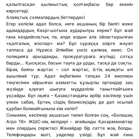
қалыптасқан қылмыстық қолтаңбасы бар екенін
көрсетеді.
Алаяқтық схемалардың бетпердесі
Егер келісім адал болса, неге ақшаның бір бөлігі жеке
адамдардың Kaspi-шотына аударылуы керек? Бұл жай
ғана кездейсоқтық па, әлде алдын ала ойластырылған
«қалталық жоспар» ма? Бұл сұраққа әзірге жауап
таппаса да Нұриса Әлімбек үнсіз қалмақ емес. Ол
полицияға арызданды, прокуратураға жүгінді, сотқа
барды... Қысқасы, басын тауға да ұрды, тасқа да соқты.
Бірақ баяғы жартас – сол жартас, істің ақиқаты әлі
ашылмай тұр. Адал еңбегімен тапқан 24 миллион
теңгесінен айрылған азаматты құзырлы органдар заң
жүзінде қорғап шығуға мүдделілік танытпайтынға
ұқсайды. Бұл оқиға – Қазақстандағы әрбір кәсіпкер үшін
үлкен сабақ. Ертең сіздің бизнесіңіздің де дәл осылай
құрбан болмайтынына кім кепіл?
Сонымен, кәсіпкер ақшасын төлеп болған соң, «Болашақ
Агро 19» ЖШС-нің өкілдері – ағайынды Қахармановтар
мен олардың серіктесі Жанайдар бір сәтте жоқ болды.
Телефондары өшті, уәделер үзілді. Бұл жай ғана