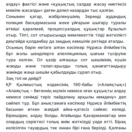
алдау» фактісі және «құқықтық салдар жасау ниетінсіз
мәміле жасалды» деген дәлел назардан тыс қалған.
Сонымен қатар, жәбірленушінің Зеренді аудандық
полиция басқармасына жеке ұйғарым шығару туралы
өтініші қаралмай, процессуалдық құқықтар бұзылып
отыр. Тіпті, сот отырысында мемлекеттік тілді жеткілікті
деңгейде қолданбау да заңдық кемшілік ретінде аталды.
Осының бәрін негізге алған кәсіпкер Нұриса Әлімбектің
бұл жолы шенділерге апелляциялық шағым түсіруіне
тура келген. Ол қазір алғашқы сот шешімінің күшін
жоюды және талап-арызды толық қанағаттандыру
жөнінде жаңа шешім қабылдауды сұрап отыр.
Заң тілі не дейді?
ҚР Қылмыстық кодексінің 190-бабы («Алаяқтық»)
«Алаяқтық – бөтеннің мүлкін немесе оған құқықты алдау
немесе сенімді теріс пайдалану арқылы иемдену» деп
сөйлеп тұр. Бұл анықтамаға кәсіпкер Нұриса Әлімбектің
басынан өткен жағдай айна-қатесіз сәйкес келеді.
Біріншіден, алдау болды. Ағайынды Қахармановтар мен
олардың серіктесі толық өнім жеткізуді уәде етті. Бірақ
келісілген тауардың тек оннан бірі ғана берілді. Қалғаны