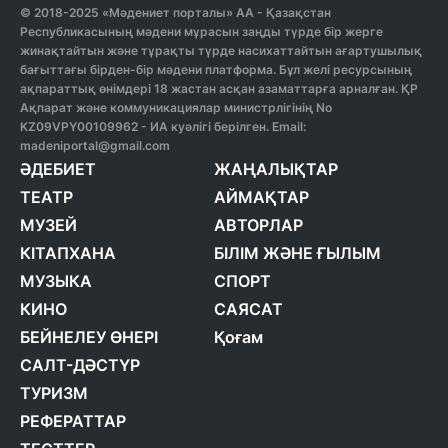
© 2018-2025 «Мәдениет порталы» АА - Қазақстан
Республикасының мәдени мұрасын заңды түрде бір жерге
жинақтайтын және тұрақты түрде насихаттайтын ағартушылық
бағыттағы бірден-бір мәдени платформа. Бұл желі ресурсының
ақпараттық өнімдері 18 жастан асқан азаматтарға арналған. ҚР
Ақпарат және коммуникациялар министрлігінің No
KZ09VPY00109962 - ИА куәлігі берілген. Email:
madeniportal@gmail.com
ӘДЕБИЕТ
ЖАҢАЛЫҚТАР
ТЕАТР
АЙМАҚТАР
МУЗЕЙ
АВТОРЛАР
КІТАПХАНА
БІЛІМ ЖӘНЕ ҒЫЛЫМ
МУЗЫКА
СПОРТ
КИНО
САЯСАТ
БЕЙНЕЛЕУ ӨНЕРІ
Қоғам
САЛТ-ДӘСТҮР
ТУРИЗМ
РЕФЕРАТТАР