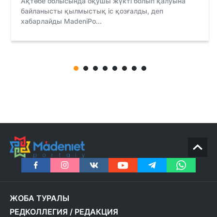
Ақтөбе облысында оқушы жүкті болып қалуына
байланысты қылмыстық іс қозғалды, деп
хабарлайды MadeniPo...
ЖОБА ТУРАЛЫ
РЕДКОЛЛЕГИЯ
/
РЕДАКЦИЯ