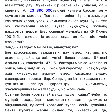
азаматтық дау. Дүкеннен бір бөлке нан ұрласаң, ол –
қылмыс. Ал
23 890 000
теңгені қалтаға бассаң, ол –
«құқықтық мәміле». Тоқетері – әділеттің ірі қылмысқа
көз жұма қарап, ұсақ қылмыспен айналысуы. Бұны тек
бір кәсіпкердің емес, тұтас құқықтық жүйенің
дағдарысы дерсің. Егер осындай жағдайда да ҚР ҚК-нің
190-бабы жұмыс істемесе, онда ол бап кім үшін
жазылған?..
Заңдық талдау: мәміле ме, алаяқтық па?
Бұл классикалық азаматтық дау емес, қылмыстық
схеманың айна-қатесіз үлгісі болса керек. Өйткені
Азаматтық кодекстің 147, 151-баптары мәміле жарамсыз
болса, оның заңдық күші жоқ деп көрсетеді. Бірақ мұнда
жай «жарамсыз мәміле» емес, қасақана алдау,
жоспарланған әрекет бар. Сондықтан істі тек азаматтық-
құқықтық планда қарастыру – қылмыстық
жауапкершіліктен жалтарудың бір жолы ғана.
Осының бәрін қорыта айтқанда, әділет қайда? Әлбетте,
мұндай жағдайда мемлекеттік заң қылмысты
айқындамай, әділетті қорғамай тұрса, сенім құлайды.
Сенім құлаған жерде бизнес те, инвестиция да,