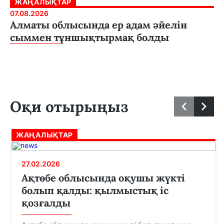
ЖАҢАЛЫҚТАР
07.08.2026
Алматы облысында ер адам әйелін
сыммен тұншықтырмақ болды
Оқи отырыңыз
ЖАҢАЛЫҚТАР
27.02.2026
Ақтөбе облысында оқушы жүкті
болып қалды: қылмыстық іс
қозғалды