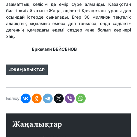
азаматтық келісім де өмір сүре алмайды. Қазақстан
билігі жиі айтатын «Жаңа, әділетті Қазақстан» ұраны дәл
осындай істерде сыналады. Егер 30 миллион теңгелік
алаяқтық «қылмыс емес» деп танылса, онда «әділет»
дегеннің қағаздағы әдемі сөздер ғана болып көрінері
хақ.
Еркеғали БЕЙСЕНОВ
#ЖАҢАЛЫҚТАР
Бөлісу:
Жаңалықтар