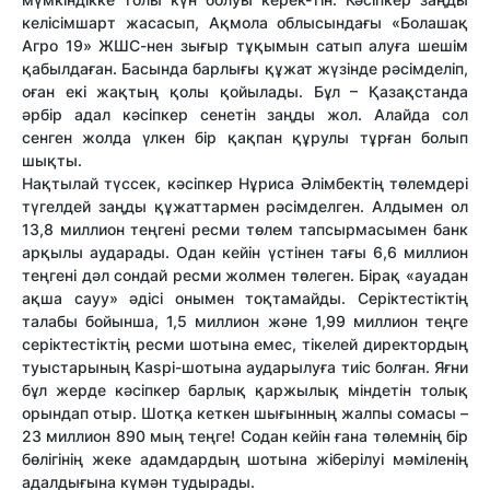
келісімшарт жасасып, Ақмола облысындағы «Болашақ
Агро 19» ЖШС-нен зығыр тұқымын сатып алуға шешім
қабылдаған. Басында барлығы құжат жүзінде рәсімделіп,
оған екі жақтың қолы қойылады. Бұл – Қазақстанда
әрбір адал кәсіпкер сенетін заңды жол. Алайда сол
сенген жолда үлкен бір қақпан құрулы тұрған болып
шықты.
Нақтылай түссек, кәсіпкер Нұриса Әлімбектің төлемдері
түгелдей заңды құжаттармен рәсімделген. Алдымен ол
13,8 миллион теңгені ресми төлем тапсырмасымен банк
арқылы аударады. Одан кейін үстінен тағы 6,6 миллион
теңгені дәл сондай ресми жолмен төлеген. Бірақ «ауадан
ақша сауу» әдісі онымен тоқтамайды. Серіктестіктің
талабы бойынша, 1,5 миллион және 1,99 миллион теңге
серіктестіктің ресми шотына емес, тікелей директордың
туыстарының Kaspi-шотына аударылуға тиіс болған. Яғни
бұл жерде кәсіпкер барлық қаржылық міндетін толық
орындап отыр. Шотқа кеткен шығынның жалпы сомасы –
23 миллион 890 мың теңге! Содан кейін ғана төлемнің бір
бөлігінің жеке адамдардың шотына жіберілуі мәміленің
адалдығына күмән тудырады.