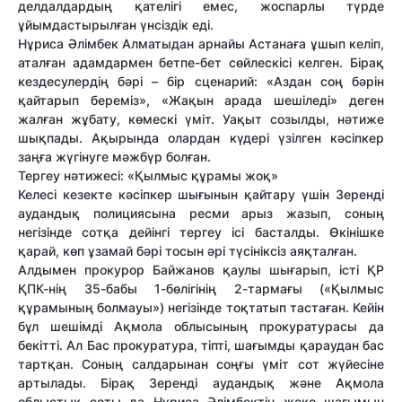
делдалдардың қателігі емес, жоспарлы түрде
ұйымдастырылған үнсіздік еді.
Нұриса Әлімбек Алматыдан арнайы Астанаға ұшып келіп,
аталған адамдармен бетпе-бет сөйлескісі келген. Бірақ
кездесулердің бәрі – бір сценарий: «Аздан соң бәрін
қайтарып береміз», «Жақын арада шешіледі» деген
жалған жұбату, көмескі үміт. Уақыт созылды, нәтиже
шықпады. Ақырында олардан күдері үзілген кәсіпкер
заңға жүгінуге мәжбүр болған.
Тергеу нәтижесі: «Қылмыс құрамы жоқ»
Келесі кезекте кәсіпкер шығынын қайтару үшін Зеренді
аудандық полициясына ресми арыз жазып, соның
негізінде сотқа дейінгі тергеу ісі басталды. Өкінішке
қарай, көп ұзамай бәрі тосын әрі түсініксіз аяқталған.
Алдымен прокурор Байжанов қаулы шығарып, істі ҚР
ҚПК-нің 35-бабы 1-бөлігінің 2-тармағы («Қылмыс
құрамының болмауы») негізінде тоқтатып тастаған. Кейін
бұл шешімді Ақмола облысының прокуратурасы да
бекітті. Ал Бас прокуратура, тіпті, шағымды қараудан бас
тартқан. Соның салдарынан соңғы үміт сот жүйесіне
артылады. Бірақ Зеренді аудандық және Ақмола
облыстық соты да Нұриса Әлімбектің жеке шағымын