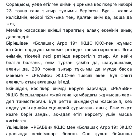
Сорақысы, уәде етілген өнімнің орнына кәсіпкерге небәрі
23 тонна ғана зығыр тұқымы берілген. Бұл – жалпы
келісімнің небәрі 12%-ына тең. Қалған өнім де, ақша да
жоқ.
Мәміле жасасқан екінші тараптың алаяқ екенінің анық
дәлелдері:
Біріншіден,
«Болашақ Агро 19» ЖШС ҚҚС-пен жұмыс
істейтін өндіруші мекеме ретінде таныстырылған. Яғни
өнімнің тікелей иесі ретінде көрсетіліп отыр. Ал кейін
белгілі болғаны, өнім тұрған қамба да, шаруашылық
алаңы да, 200 тонна зығыр тұқымы да мүлде басқа
мекеме – «РЕАБВи» ЖШС-не тиесілі екен. Бұл факті
алаяқтықтың алғашқы ізі еді.
Екіншіден,
кәсіпкер өнімді көруге барғанда, «РЕАБВи»
ЖШС басшыларын «жай ғана қамбадағы жұмысшылар»
деп таныстырған. Бұл ретте шындықты жасырып, көз
алдау үшін арнайы сценарий құрылғаны анық. Яғни сырт
көзге бәрін заңды, ақ-адал етіп көрсету үшін маска
кигізілген.
Үшіншіден,
«РЕАБВи» ЖШС мен «Болашақ Агро 19» ЖШС
арасында келісімшарт болған. Сол құжат бойынша