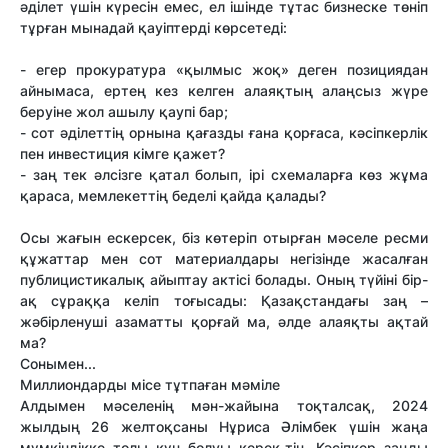
әділет үшін күресін емес, ел ішінде тұтас бизнеске төніп
тұрған мынадай қауіптерді көрсетеді:
- егер прокуратура «қылмыс жоқ» деген позициядан
айнымаса, ертең кез келген алаяқтың алаңсыз жүре
беруіне жол ашылу қаупі бар;
- сот әділеттің орнына қағазды ғана қорғаса, кәсіпкерлік
пен инвестиция кімге қажет?
- заң тек әлсізге қатал болып, ірі схемаларға көз жұма
қараса, мемлекеттің беделі қайда қалады?
Осы жағын ескерсек, біз көтеріп отырған мәселе ресми
құжаттар мен сот материалдары негізінде жасалған
публицистикалық айыптау актісі болады. Оның түйіні бір-
ақ сұраққа келіп тоғысады:
Қазақстандағы заң –
жәбірленуші азаматты қорғай ма, әлде алаяқты ақтай
ма?
Сонымен...
Миллиондарды місе тұтпаған мәміле
Алдымен мәселенің мән-жайына тоқталсақ, 2024
жылдың 26 желтоқсаны Нұриса Әлімбек үшін жаңа
мүмкіндікке толы күн болуы керек-тін. Кәсіпкер заңды