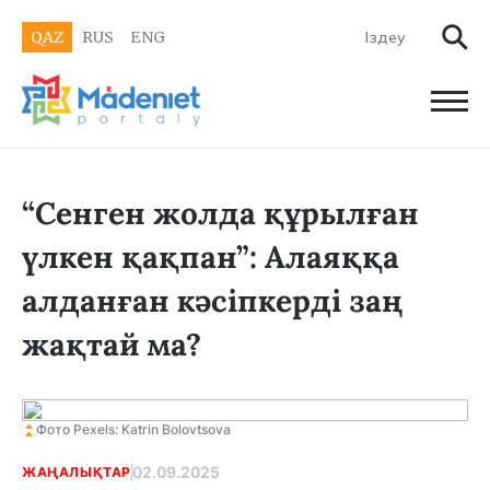
QAZ
RUS
ENG
“Сенген жолда құрылған
үлкен қақпан”: Алаяққа
алданған кәсіпкерді заң
жақтай ма?
Фото Pexels: Katrin Bolovtsova
02.09.2025
ЖАҢАЛЫҚТАР