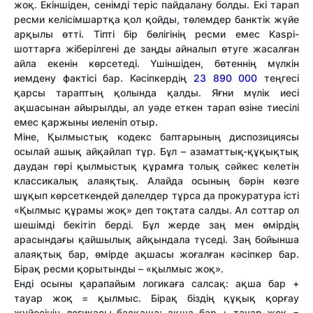
жоқ. Екіншіден, сенімді теріс пайдалану болды. Екі тарап
ресми келісімшартқа қол қойды, төлемдер банктік жүйе
арқылы өтті. Тіпті бір бөлігінің ресми емес Kaspi-
шоттарға жіберілгені де заңды айналып өтуге жасалған
айла екенін көрсетеді. Үшіншіден, бөтеннің мүлкін
иемдену фактісі бар. Кәсіпкердің
23 890 000
теңгесі
қарсы тараптың қолында қалды. Яғни мүлік иесі
ақшасынан айырылды, ал уәде еткен тарап өзіне тиесілі
емес қаржыны иеленіп отыр.
Міне, Қылмыстық кодекс баптарының диспозициясы
осылай ашық айқайлап тұр. Бұл – азаматтық-құқықтық
даудан гөрі қылмыстық құрамға толық сәйкес келетін
классикалық алаяқтық. Алайда осының бәрін көзге
шұқып көрсеткендей дәлелдер тұрса да прокуратура істі
«Қылмыс құрамы жоқ» деп тоқтата салды. Ал соттар ол
шешімді бекітіп берді. Бұл жерде заң мен өмірдің
арасындағы қайшылық айқындала түседі. Заң бойынша
алаяқтық бар, өмірде ақшасы жоғалған кәсіпкер бар.
Бірақ ресми қорытынды – «қылмыс жоқ».
Енді осыны қарапайым логикаға салсақ: ақша бар +
тауар жоқ = қылмыс. Бірақ біздің құқық қорғау
жүйесінің логикасы басқаша: ақша бар + тауар жоқ =