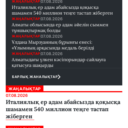
07.08.2026
ЖАҢАЛЫҚТАР
Италиялық ер адам абайсызда қоқысқа
шамамен 540 миллион теңге тастап жіберген
07.08.2026
ЖАҢАЛЫҚТАР
Алматы облысында ер адам әйелін сыммен
тұншықтырмақ болды
07.08.2026
ЖАҢАЛЫҚТАР
Ұлдана Мырзуанның бұрынғы енесі:
«Ұлымның арқасында медаль берілді
07.08.2026
ЖАҢАЛЫҚТАР
Алматыдағы үлкен кәсіпорындар сайлауға
қатысуға шақырды
БАРЛЫҚ ЖАНАЛЫҚТАР
ЖАҢАЛЫҚТАР
07.08.2026
Италиялық ер адам абайсызда қоқысқа
шамамен 540 миллион теңге тастап
жіберген