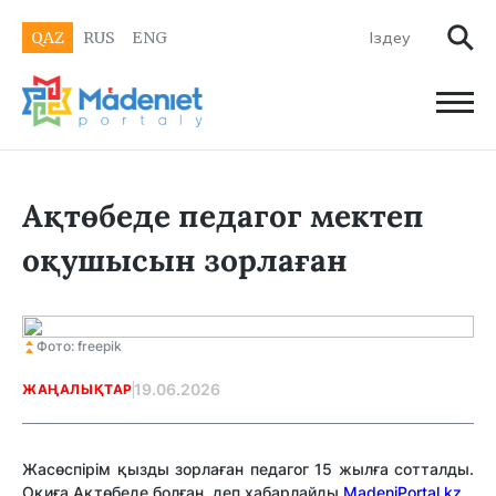
QAZ
RUS
ENG
Ақтөбеде педагог мектеп
оқушысын зорлаған
Фото: freepik
19.06.2026
ЖАҢАЛЫҚТАР
Жасөспірім қызды зорлаған педагог 15 жылға сотталды
.
Оқиға Ақтөбеде болған, деп хабарлайды
MadeniPortal.kz.