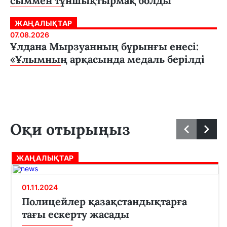
сыммен тұншықтырмақ болды
ЖАҢАЛЫҚТАР
07.08.2026
Ұлдана Мырзуанның бұрынғы енесі:
«Ұлымның арқасында медаль берілді
Оқи отырыңыз
ЖАҢАЛЫҚТАР
01.11.2024
Полицейлер қазақстандықтарға
тағы ескерту жасады