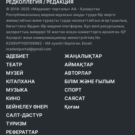
РЕДКОЛЛЕГИЯ
/
РЕДАКЦИЯ
© 2018-2025 «Мәдениет порталы» АА - Қазақстан
Республикасының мәдени мұрасын заңды түрде бір жерге
жинақтайтын және тұрақты түрде насихаттайтын ағартушылық
бағыттағы бірден-бір мәдени платформа. Бұл желі ресурсының
ақпараттық өнімдері 18 жастан асқан азаматтарға арналған. ҚР
Ақпарат және коммуникациялар министрлігінің No
KZ09VPY00109962 - ИА куәлігі берілген. Email:
madeniportal@gmail.com
ӘДЕБИЕТ
ЖАҢАЛЫҚТАР
ТЕАТР
АЙМАҚТАР
МУЗЕЙ
АВТОРЛАР
КІТАПХАНА
БІЛІМ ЖӘНЕ ҒЫЛЫМ
МУЗЫКА
СПОРТ
КИНО
САЯСАТ
БЕЙНЕЛЕУ ӨНЕРІ
Қоғам
САЛТ-ДӘСТҮР
ТУРИЗМ
РЕФЕРАТТАР