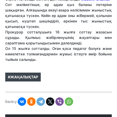
Сот мәліметінше, ер адам қыз баланы пәтеріне
шақырған. Алғашында екеуі өзара келісіммен жыныстық
қатынасқа түскен. Кейін ер адам оны жібермей, қолынан
қысып, күштеп шешіндіріп, еркінен тыс жыныстық
қатынасқа түскен.
Прокурор сотталушыға 16 жылға соттау жазасын
сұрады. Қылмыс жәбірленушінің жауаптары мен
сараптама қорытындысымен дәлелденді.
Ол 15 жылға сотталды. Оған қоса педагог болуға және
кәмелетке толмағандармен жұмыс істеуге өмір бойына
тыйым салынды.
#ЖАҢАЛЫҚТАР
Бөлісу: