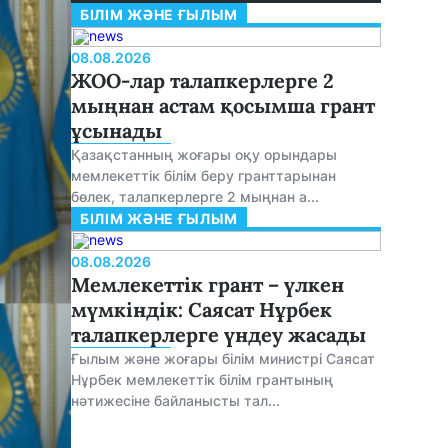
БІЛІМ ЖӘНЕ ҒЫЛЫМ
08.08.2026
ЖОО-лар талапкерлерге 2
мыңнан астам қосымша грант
ұсынады
Қазақстанның жоғары оқу орындары
мемлекеттік білім беру гранттарынан
бөлек, талапкерлерге 2 мыңнан а...
БІЛІМ ЖӘНЕ ҒЫЛЫМ
08.08.2026
Мемлекеттік грант – үлкен
мүмкіндік: Саясат Нұрбек
талапкерлерге үндеу жасады
Ғылым және жоғары білім министрі Саясат
Нұрбек мемлекеттік білім грантының
нәтижесіне байланысты тал...