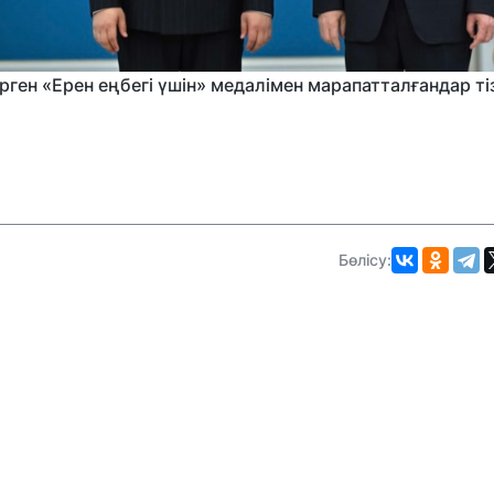
ен «Ерен еңбегі үшін» медалімен марапатталғандар ті
Бөлісу: