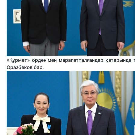
«Құрмет» орденімен марапатталғандар қатарында 
Оразбеков бар.