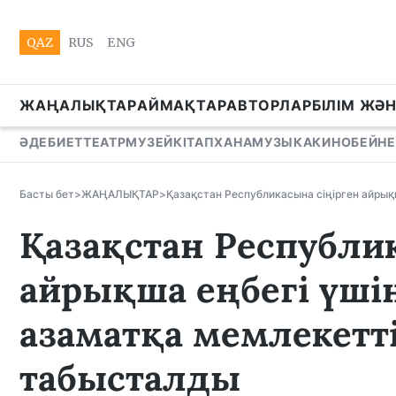
QAZ
RUS
ENG
ЖАҢАЛЫҚТАР
АЙМАҚТАР
АВТОРЛАР
БІЛІМ ЖӘ
ӘДЕБИЕТ
ТЕАТР
МУЗЕЙ
КІТАПХАНА
МУЗЫКА
КИНО
БЕЙНЕ
Басты бет
>
ЖАҢАЛЫҚТАР
>
Қазақстан Республикасына сіңірген айрық
Қазақстан Республи
айрықша еңбегі үшін
азаматқа мемлекетті
табысталды