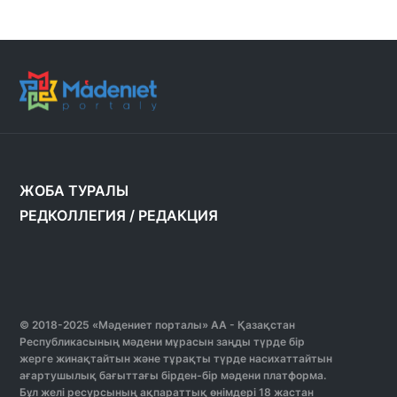
ЖОБА ТУРАЛЫ
РЕДКОЛЛЕГИЯ
/
РЕДАКЦИЯ
© 2018-2025 «Мәдениет порталы» АА - Қазақстан
Республикасының мәдени мұрасын заңды түрде бір
жерге жинақтайтын және тұрақты түрде насихаттайтын
ағартушылық бағыттағы бірден-бір мәдени платформа.
Бұл желі ресурсының ақпараттық өнімдері 18 жастан