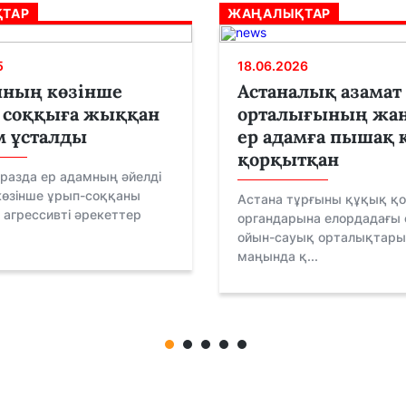
ТАР
ЖАҢАЛЫҚТАР
5
18.06.2026
ының көзінше
Астаналық азамат 
 соққыға жыққан
орталығының жа
м ұсталды
ер адамға пышақ к
қорқытқан
разда ер адамның әйелді
көзінше ұрып-соққаны
Астана тұрғыны құқық қо
 агрессивті әрекеттер
органдарына елордадағы 
ойын-сауық орталықтарын
маңында қ...