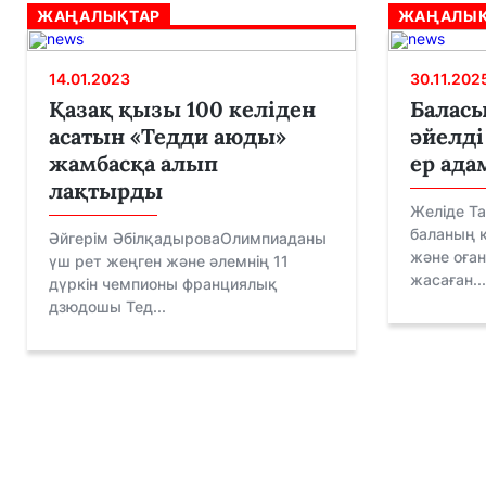
ЖАҢАЛЫҚТАР
ЖАҢАЛЫҚ
14.01.2023
30.11.202
Қазақ қызы 100 келіден
Балас
асатын «Тедди аюды»
әйелді
жамбасқа алып
ер ада
лақтырды
Желіде Та
баланың 
Әйгерім ӘбілқадыроваОлимпиаданы
және оған
үш рет жеңген және әлемнің 11
жасаған...
дүркін чемпионы франциялық
дзюдошы Тед...