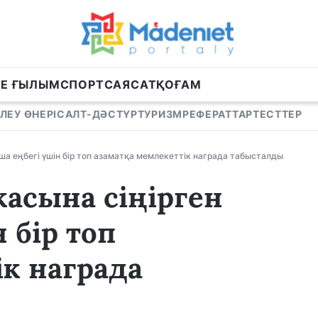
НЕ ҒЫЛЫМ
СПОРТ
САЯСАТ
ҚОҒАМ
ЛЕУ ӨНЕРІ
САЛТ-ДӘСТҮР
ТУРИЗМ
РЕФЕРАТТАР
ТЕСТТЕР
ша еңбегі үшін бір топ азаматқа мемлекеттік награда табысталды
касына сіңірген
 бір топ
к награда