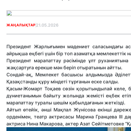
21.05.2026
ЖАҢАЛЫҚТАР
Президент Жарлығымен мәдениет саласындағы аса 
айрықша еңбегі үшін бір топ азаматқа мемлекеттік
Президент марапаттау рәсімінде ұлт руханиятын
жақсартуға ерекше мән беріп отыратынын айтты.
Сондай-ақ, Мемлекет басшысы алдымызда Әділетті
Қазақстанды құру міндеті тұрғанын еске салды.
Қасым-Жомарт Тоқаев сөзін қорытындылай келе, бү
дүниетанымын байыту жолында жемісті еңбек етіп
марапаттау туралы шешім қабылдағанын жеткізді.
Айтып өтейік, әнші Мақпал Жүнісова екінші дәреж
орденімен, театр актрисасы Марина Гранцева ІІІ д
актриса Нина Макарова, актер Азат Сейітметовке “Қа