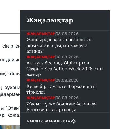
Жаңалықтар
08.08.2026
ЖАҢАЛЫҚТАР
Жаңбырдан қалған шалшықта
шомылған адамдар қамауға
сіңірген
алынды
08.08.2026
ЖАҢАЛЫҚТАР
жағдайын
Ақтауда бес елді біріктірген
Caspian Sea Action Week 2026 өтіп
зық ойлы
жатыр
08.08.2026
ЖАҢАЛЫҚТАР
Кеше бір тәулікте 3 орман өрті
ң рухани
тіркелді
далармен
08.08.2026
ЖАҢАЛЫҚТАР
Жасыл түске боялған: Астанада
ы “Отан”
Есіл өзені тазартылды
ияр Қожа,
БАРЛЫҚ ЖАНАЛЫҚТАР