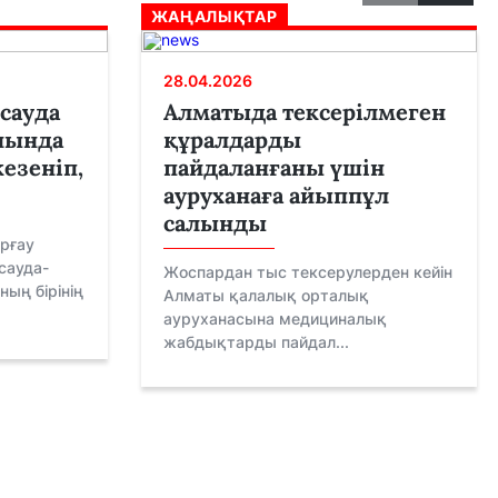
ЖАҢАЛЫҚТАР
28.04.2026
сауда
Алматыда тексерілмеген
нында
құралдарды
езеніп,
пайдаланғаны үшін
ауруханаға айыппұл
салынды
рғау
сауда-
Жоспардан тыс тексерулерден кейін
ың бірінің
Алматы қалалық орталық
ауруханасына медициналық
жабдықтарды пайдал...