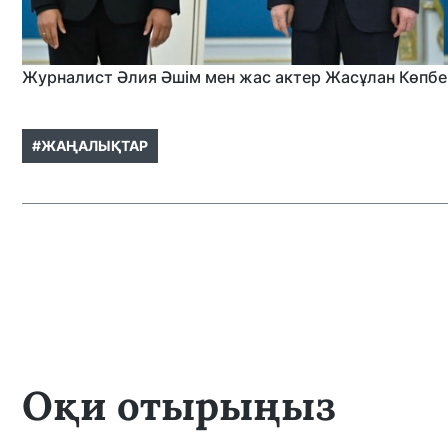
Журналист Әлия Әшім мен жас актер Жасұлан Көпберг
#ЖАҢАЛЫҚТАР
Оқи отырыңыз