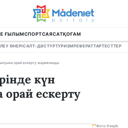
НЕ ҒЫЛЫМ
СПОРТ
САЯСАТ
ҚОҒАМ
ЛЕУ ӨНЕРІ
САЛТ-ДӘСТҮР
ТУРИЗМ
РЕФЕРАТТАР
ТЕСТТЕР
ұзылуына орай ескерту жарияланды
рінде күн
орай ескерту
Фото: freepik