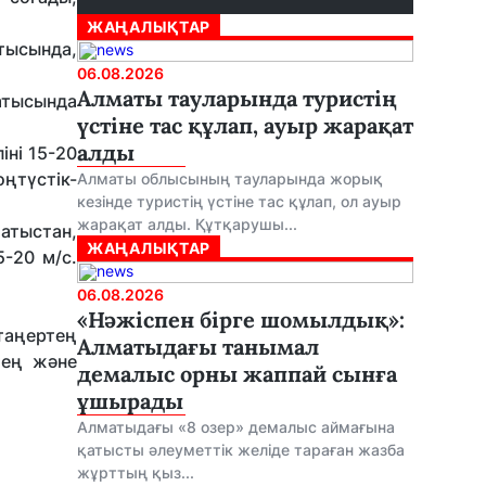
ЖАҢАЛЫҚТАР
тысында,
06.08.2026
Алматы тауларында туристің
атысында
үстіне тас құлап, ауыр жарақат
алды
іні 15-20
оңтүстік-
Алматы облысының тауларында жорық
кезінде туристің үстіне тас құлап, ол ауыр
жарақат алды. Құтқарушы...
атыстан,
ЖАҢАЛЫҚТАР
-20 м/с.
06.08.2026
«Нәжіспен бірге шомылдық»:
таңертең
Алматыдағы танымал
тең және
демалыс орны жаппай сынға
ұшырады
Алматыдағы «8 озер» демалыс аймағына
қатысты әлеуметтік желіде тараған жазба
жұрттың қыз...