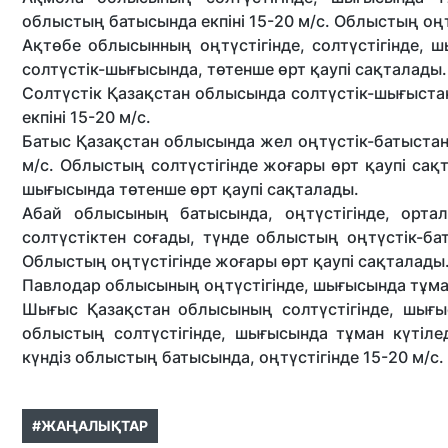
облыстың батысында екпіні 15-20 м/с. Облыстың оң
Ақтөбе облысынның
оңтүстігінде, солтүстігінде,
солтүстік-шығысында, төтенше өрт қаупі сақталады.
Солтүстік Қазақстан облысында
солтүстік-шығыстан
екпіні 15-20 м/с.
Батыс Қазақстан облысында
жел оңтүстік-батыстан 
м/с. Облыстың солтүстігінде жоғары өрт қаупі сақт
шығысында төтенше өрт қаупі сақталады.
Абай облысының
батысында, оңтүстігінде, ортал
солтүстіктен соғады, түнде облыстың оңтүстік-ба
Облыстың оңтүстігінде жоғары өрт қаупі сақталады
Павлодар облысының
оңтүстігінде, шығысында тұман
Шығыс Қазақстан облысының
солтүстігінде, шығы
облыстың солтүстігінде, шығысында тұман күтіле
күндіз облыстың батысында, оңтүстігінде 15-20 м/с.
#ЖАҢАЛЫҚТАР