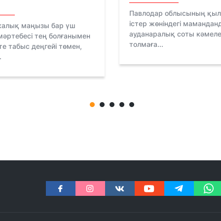
Павлодар облысының қы
істер жөніндегі маманда
калық маңызы бар үш
ауданаралық соты кәмел
мәртебесі тең болғанымен
толмаға...
е табыс деңгейі төмен,
.