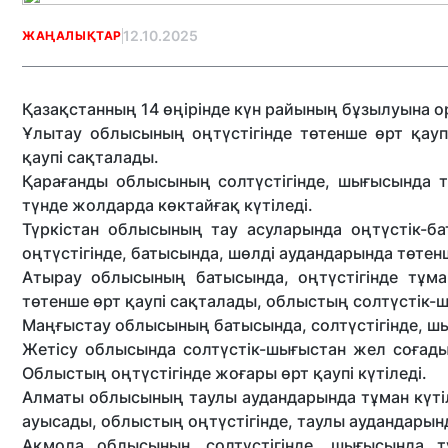
12.10.2025
ЖАҢАЛЫҚТАР
Қазақстанның 14 өңірінде күн райының бұзылуына 
Ұлытау облысының
оңтүстігінде төтенше өрт қау
қаупі сақталады.
Қарағанды облысының
солтүстігінде, шығысында т
түнде жолдарда көктайғақ күтіледі.
Түркістан облысының
тау асуларында оңтүстік-ба
оңтүстігінде, батысында, шөлді аудандарында төтен
Атырау облысының
батысында, оңтүстігінде тұман
төтенше өрт қаупі сақталады, облыстың солтүстік-ш
Маңғыстау облысының
батысында, солтүстігінде, ш
Жетісу облысында
солтүстік-шығыстан жел соғады
Облыстың оңтүстігінде жоғары өрт қаупі күтіледі.
Алматы облысының
таулы аудандарында тұман күтіл
ауысады, облыстың оңтүстігінде, таулы аудандарында
Ақмола облысының
солтүстігінде, шығысында т