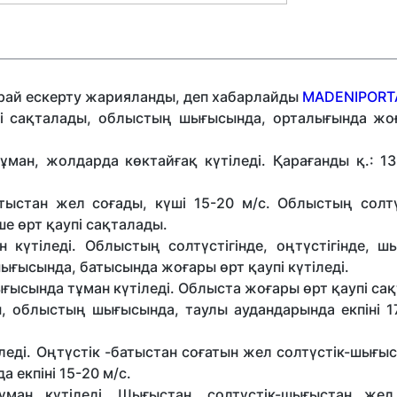
орай ескерту жарияланды
, деп хабарлайды
MADENIPORTA
пі сақталады, облыстың шығысында, орталығында жо
ұман, жолдарда көктайғақ күтіледі. Қарағанды қ.: 13
тыстан жел соғады, күші 15-20 м/с. Облыстың солтүс
ше өрт қаупі сақталады.
 күтіледі. Облыстың солтүстігінде, оңтүстігінде, ш
ығысында, батысында жоғары өрт қаупі күтіледі.
ығысында тұман күтіледі. Облыста жоғары өрт қаупі са
, облыстың шығысында, таулы аудандарында екпіні 17
еді. Оңтүстік -батыстан соғатын жел солтүстік-шығы
 екпіні 15-20 м/с.
ұман күтіледі. Шығыстан, солтүстік-шығыстан жел