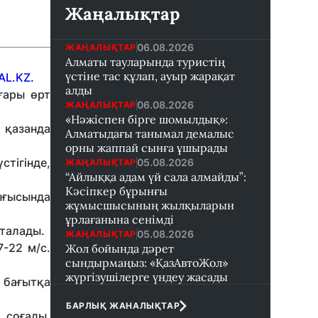
Жаңалықтар
06.08.2026
ЖАҢАЛЫҚТАР
Алматы тауларында туристің
үстіне тас құлап, ауыр жарақат
L.KZ.
алды
ғары өрт
06.08.2026
ЖАҢАЛЫҚТАР
«Нәжіспен бірге шомылдық»:
 қазанда
Алматыдағы танымал демалыс
орны жаппай сынға ұшырады
тігінде,
05.08.2026
ЖАҢАЛЫҚТАР
“Айлыққа адам үй сала алмайды”:
Кәсіпкер бұрынғы
ығысында
жұмысшысының жылқыларын
ұрлағанына сенімді
қталады.
05.08.2026
ЖАҢАЛЫҚТАР
-22 м/с.
Жол бойында дәрет
сындырмаңыз: «ҚазАвтоЖол»
жүргізушілерге үндеу жасады
с бағытқа
БАРЛЫҚ ЖАНАЛЫҚТАР
 соғады,