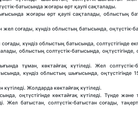
түстік-батысында жоғары өрт қаупі сақталады.
 шығысында жоғары өрт қаупі сақталады, облыстың ба
 жел соғады, күндіз облыстың батысында, оңтүстік-б
соғады, күндіз облыстың батысында, солтүстігінде екп
алады, облыстың солтүстік-батысында, оңтүстігінде, 
ығында тұман, көктайғақ күтіледі. Жел солтүстік-б
тысында, күндіз облыстың шығысында, оңтүстігінде 15
.
 күтіледі. Жолдарда көктайғақ күтіледі.
сында, оңтүстігінде көктайғақ күтіледі. Түнде және 
ді. Жел батыстан, солтүстік-батыстан соғады, таңер