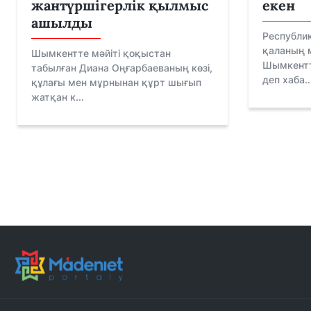
жантүршігерлік қылмыс
екен
ашылды
Республи
қаланың 
Шымкентте мәйіті қоқыстан
Шымкентт
табылған Диана Оңғарбаеваның көзі,
деп хаба..
құлағы мен мұрнынан құрт шығып
жатқан к...