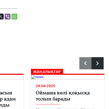
ЖАҢАЛЫҚТАР
26.04.2025
ласын
Оймаша көлі қоқысқа
ер адам
толып барады
алды