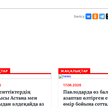
Бөлісу:
ТАР
ЖАҢАЛЫҚТАР
5
17.06.2026
нттіктердің
Павлодарда өз ба
ысы Астана мен
азаптап өлтірген 
дан әлдеқайда аз
өмір бойына сотт