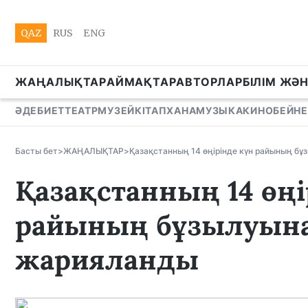
QAZ
RUS
ENG
ЖАҢАЛЫҚТАР
АЙМАҚТАР
АВТОРЛАР
БІЛІМ ЖӘ
ӘДЕБИЕТ
ТЕАТР
МУЗЕЙ
КІТАПХАНА
МУЗЫКА
КИНО
БЕЙНЕ
Басты бет
>
ЖАҢАЛЫҚТАР
>
Қазақстанның 14 өңірінде күн райының б
Қазақстанның 14 өңі
райының бұзылуына 
жарияланды