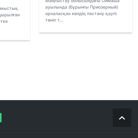
Маңғыстау облысындағы Оймаша
ауылында (бұрынғы Приозерный)
лмыстық
орналасқан көлдің ластану қаупі
ндырылған
төніп т...
етке