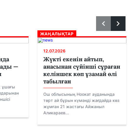
ЖАҢАЛЫҚТАР
12.07.2026
нда
Жүкті екенін айтып,
рады —
анасынан сүйінші сұраған
ы
келіншек көп ұзамай өлі
табылған
2 ұшағы
лдарынан
Ош облысының Ноокат ауданында
ншісі
төрт ай бұрын күмәнді жағдайда көз
жұмған 21 жастағы Айжаныл
Аликараев...