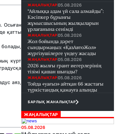
05.08.2026
ЖАҢАЛЫҚТАР
“Айлыққа адам үй сала алмайды”:
Кәсіпкер бұрынғы
жұмысшысының жылқыларын
. Осыған
ұрлағанына сенімді
де қатты
05.08.2026
ЖАҢАЛЫҚТАР
Жол бойында дәрет
 болады,
сындырмаңыз: «ҚазАвтоЖол»
жүргізушілерге үндеу жасады
05.08.2026
ЖАҢАЛЫҚТАР
ның күрт
2026 жылғы грант иегерлерінің
 градусқа
тізімі қашан шығады?
05.08.2026
ЖАҢАЛЫҚТАР
адус аяз,
Тойда «уағыз» айтқан 66 жастағы
түркістандық қамауға алынды
БАРЛЫҚ ЖАНАЛЫҚТАР
ЖАҢАЛЫҚТАР
05.08.2026