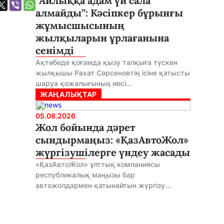
“Айлыққа адам үй сала
алмайды”: Кәсіпкер бұрынғы
жұмысшысының
жылқыларын ұрлағанына
сенімді
Ақтөбеде қоғамда қызу талқыға түскен
жылқышы Рахат Сәрсеновтің ісіне қатысты
шаруа қожалығының иесі...
ЖАҢАЛЫҚТАР
05.08.2026
Жол бойында дәрет
сындырмаңыз: «ҚазАвтоЖол»
жүргізушілерге үндеу жасады
«ҚазАвтоЖол» ұлттық компаниясы
республикалық маңызы бар
автожолдармен қатынайтын жүргізу...