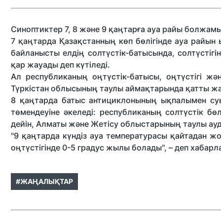
Синоптиктер 7, 8 және 9 қаңтарға ауа райы болжа
7 қаңтарда Қазақстанның көп бөлігінде ауа райын
байланысты елдің солтүстік-батысында, солтүстіг
қар жауады деп күтіледі.
Ал республиканың оңтүстік-батысы, оңтүстігі ж
Түркістан облысының таулы аймақтарында қатты ж
8 қаңтарда батыс антициклонының ықпалымен суы
төмендеуіне әкеледі: республиканың солтүстік бөлі
дейін, Алматы және Жетісу облыстарының таулы ауд
"9 қаңтарда күндіз ауа температурасы қайтадан жо
оңтүстігінде 0-5 градус жылы болады", – деп хабар
#ЖАҢАЛЫҚТАР