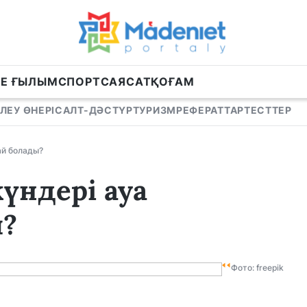
НЕ ҒЫЛЫМ
СПОРТ
САЯСАТ
ҚОҒАМ
ЛЕУ ӨНЕРІ
САЛТ-ДӘСТҮР
ТУРИЗМ
РЕФЕРАТТАР
ТЕСТТЕР
ай болады?
үндері ауа
ы?
Фото: freepik