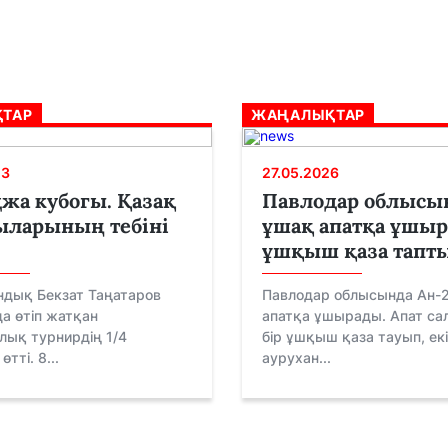
ТАР
ЖАҢАЛЫҚТАР
23
27.05.2026
жа кубогы. Қазақ
Павлодар облысы
ыларының тебіні
ұшақ апатқа ұшы
ұшқыш қаза тапт
ндық Бекзат Таңатаров
Павлодар облысында Ан-
а өтіп жатқан
апатқа ұшырады. Апат са
лық турнирдің 1/4
бір ұшқыш қаза тауып, екі
тті. 8...
аурухан...