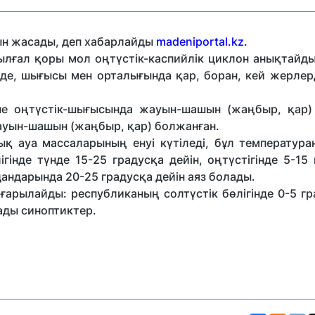
мын жасады, деп хабарлайды
madeniportal.kz.
 ылғал қоры мол оңтүстік-каспийлік циклон анықтайды
інде, шығысы мен орталығында қар, боран, кей жерлер
әне оңтүстік-шығысында жауын-шашын (жаңбыр, қар)
ауын-шашын (жаңбыр, қар) болжанған.
қ ауа массаларының енуі күтіледі, бұл температура
гінде түнде 15-25 градусқа дейін, оңтүстігінде 5-15
андарында 20-25 градусқа дейін аяз болады.
ғарылайды: республиканың солтүстік бөлігінде 0-5 гр
лады синоптиктер.