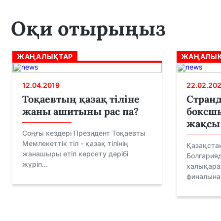
Оқи отырыңыз
ЖАҢАЛЫҚТАР
ЖАҢАЛЫҚ
12.04.2019
22.02.20
Тоқаевтың қазақ тіліне
Странд
жаны ашитыны рас па?
боксш
жақсы
Соңғы кездері Президент Тоқаевты
Мемлекеттік тіл - қазақ тілінің
Қазақста
жанашыры етіп көрсету дәрібі
Болгарияд
жүріп...
халықара
финалына ө