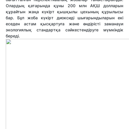
Олардың қатарында құны 200 млн АҚШ долларын
құрайтын жаңа күкірт қышқылы цехының құрылысы
бар. Бұл жоба күкірт диоксиді шығарындыларын екі
еседен астам қысқартуға және өндірісті заманауи
экологиялық стандартқа сәйкестендіруге мүмкіндік
береді.