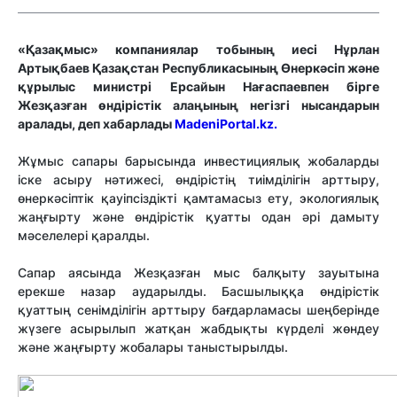
«Қазақмыс» компаниялар тобының иесі Нұрлан
Артықбаев Қазақстан Республикасының Өнеркәсіп және
құрылыс министрі Ерсайын Нағаспаевпен бірге
Жезқазған өндірістік алаңының негізгі нысандарын
аралады, деп хабарлады
MadeniPortal.kz.
Жұмыс сапары барысында инвестициялық жобаларды
іске асыру нәтижесі, өндірістің тиімділігін арттыру,
өнеркәсіптік қауіпсіздікті қамтамасыз ету, экологиялық
жаңғырту және өндірістік қуатты одан әрі дамыту
мәселелері қаралды.
Сапар аясында Жезқазған мыс балқыту зауытына
ерекше назар аударылды. Басшылыққа өндірістік
қуаттың сенімділігін арттыру бағдарламасы шеңберінде
жүзеге асырылып жатқан жабдықты күрделі жөндеу
және жаңғырту жобалары таныстырылды.