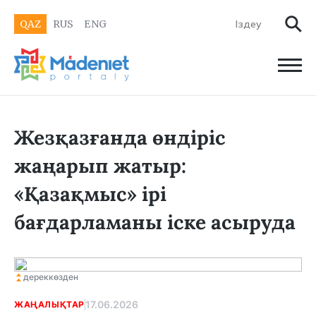
QAZ
RUS
ENG
Жезқазғанда өндіріс
жаңарып жатыр:
«Қазақмыс» ірі
бағдарламаны іске асыруда
дереккөзден
17.06.2026
ЖАҢАЛЫҚТАР