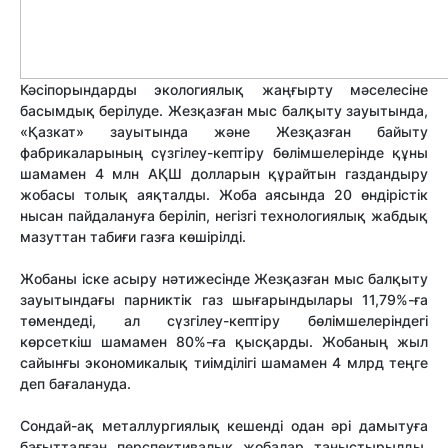
Кәсіпорындарды экологиялық жаңғырту мәселесіне
басымдық берілуде. Жезқазған мыс балқыту зауытында,
«Қазкат» зауытында және Жезқазған байыту
фабрикаларының сүзгілеу-кептіру бөлімшелерінде құны
шамамен 4 млн АҚШ долларын құрайтын газдандыру
жобасы толық аяқталды. Жоба аясында 20 өндірістік
нысан пайдалануға беріліп, негізгі технологиялық жабдық
мазуттан табиғи газға көшірілді.
Жобаны іске асыру нәтижесінде Жезқазған мыс балқыту
зауытындағы парниктік газ шығарындылары 11,79%-ға
төмендеді, ал сүзгілеу-кептіру бөлімшелеріндегі
көрсеткіш шамамен 80%-ға қысқарды. Жобаның жыл
сайынғы экономикалық тиімділігі шамамен 4 млрд теңге
деп бағалануда.
Сондай-ақ металлургиялық кешенді одан әрі дамытуға
бағытталған перспективалық жобалар таныстырылды.