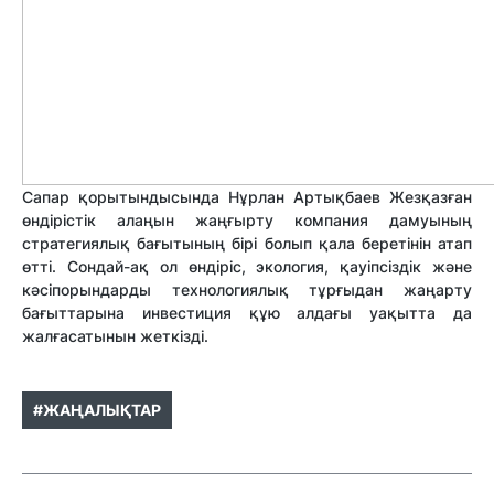
Сапар қорытындысында Нұрлан Артықбаев Жезқазған
өндірістік алаңын жаңғырту компания дамуының
стратегиялық бағытының бірі болып қала беретінін атап
өтті. Сондай-ақ ол өндіріс, экология, қауіпсіздік және
кәсіпорындарды технологиялық тұрғыдан жаңарту
бағыттарына инвестиция құю алдағы уақытта да
жалғасатынын жеткізді.
#ЖАҢАЛЫҚТАР