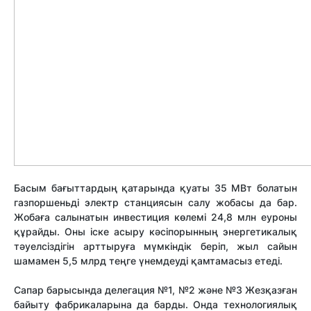
Басым бағыттардың қатарында қуаты 35 МВт болатын
газпоршеньді электр станциясын салу жобасы да бар.
Жобаға салынатын инвестиция көлемі 24,8 млн еуроны
құрайды. Оны іске асыру кәсіпорынның энергетикалық
тәуелсіздігін арттыруға мүмкіндік беріп, жыл сайын
шамамен 5,5 млрд теңге үнемдеуді қамтамасыз етеді.
Сапар барысында делегация №1, №2 және №3 Жезқазған
байыту фабрикаларына да барды. Онда технологиялық