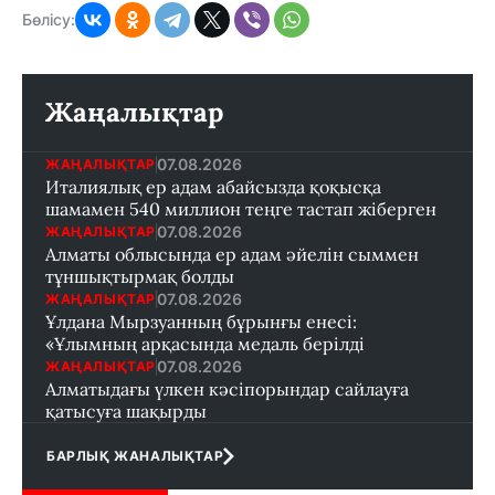
Бөлісу:
Жаңалықтар
07.08.2026
ЖАҢАЛЫҚТАР
Италиялық ер адам абайсызда қоқысқа
шамамен 540 миллион теңге тастап жіберген
07.08.2026
ЖАҢАЛЫҚТАР
Алматы облысында ер адам әйелін сыммен
тұншықтырмақ болды
07.08.2026
ЖАҢАЛЫҚТАР
Ұлдана Мырзуанның бұрынғы енесі:
«Ұлымның арқасында медаль берілді
07.08.2026
ЖАҢАЛЫҚТАР
Алматыдағы үлкен кәсіпорындар сайлауға
қатысуға шақырды
БАРЛЫҚ ЖАНАЛЫҚТАР