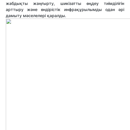
жабдықты жаңғырту, шикізатты өңдеу тиімділігін
арттыру және өндірістік инфрақұрылымды одан әрі
дамыту мәселелері қаралды.