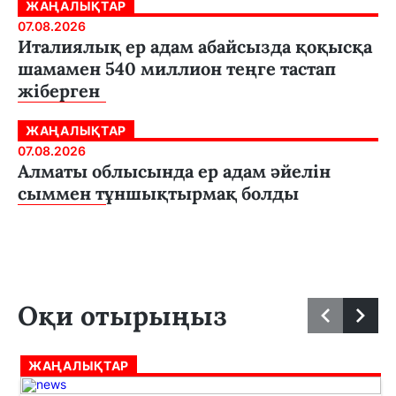
ЖАҢАЛЫҚТАР
07.08.2026
Италиялық ер адам абайсызда қоқысқа
шамамен 540 миллион теңге тастап
жіберген
ЖАҢАЛЫҚТАР
07.08.2026
Алматы облысында ер адам әйелін
сыммен тұншықтырмақ болды
Оқи отырыңыз
ЖАҢАЛЫҚТАР