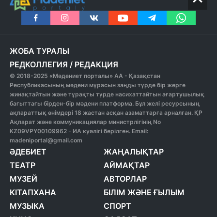
ЖОБА ТУРАЛЫ
РЕДКОЛЛЕГИЯ
/
РЕДАКЦИЯ
© 2018-2025 «Мәдениет порталы» АА - Қазақстан
Республикасының мәдени мұрасын заңды түрде бір жерге
жинақтайтын және тұрақты түрде насихаттайтын ағартушылық
бағыттағы бірден-бір мәдени платформа. Бұл желі ресурсының
ақпараттық өнімдері 18 жастан асқан азаматтарға арналған. ҚР
Ақпарат және коммуникациялар министрлігінің No
KZ09VPY00109962 - ИА куәлігі берілген. Email:
madeniportal@gmail.com
ӘДЕБИЕТ
ЖАҢАЛЫҚТАР
ТЕАТР
АЙМАҚТАР
МУЗЕЙ
АВТОРЛАР
КІТАПХАНА
БІЛІМ ЖӘНЕ ҒЫЛЫМ
МУЗЫКА
СПОРТ