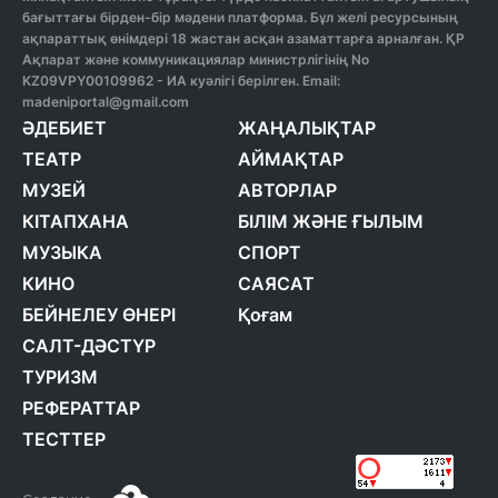
бағыттағы бірден-бір мәдени платформа. Бұл желі ресурсының
ақпараттық өнімдері 18 жастан асқан азаматтарға арналған. ҚР
Ақпарат және коммуникациялар министрлігінің No
KZ09VPY00109962 - ИА куәлігі берілген. Email:
madeniportal@gmail.com
ӘДЕБИЕТ
ЖАҢАЛЫҚТАР
ТЕАТР
АЙМАҚТАР
МУЗЕЙ
АВТОРЛАР
КІТАПХАНА
БІЛІМ ЖӘНЕ ҒЫЛЫМ
МУЗЫКА
СПОРТ
КИНО
САЯСАТ
БЕЙНЕЛЕУ ӨНЕРІ
Қоғам
САЛТ-ДӘСТҮР
ТУРИЗМ
РЕФЕРАТТАР
ТЕСТТЕР