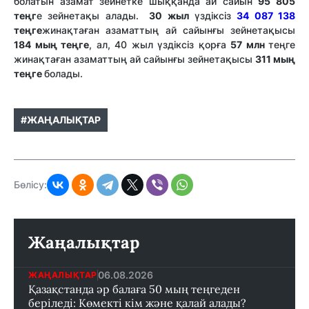
болатын азамат зейнетке шыққанда ай сайын
95 805
теңг
е зейнетақы алады.
30 жыл
үздіксіз
34 087 138
теңге
жинақтаған азаматтың ай сайынғы зейнетақысы
184 мың теңге
, ал, 40 жыл үздіксіз қорға
57 млн
теңге
жинақтаған азаматтың ай сайынғы зейнетақысы
311 мың
теңге
болады.
#ЖАҢАЛЫҚТАР
Бөлісу:
Жаңалықтар
06.08.2026
ЖАҢАЛЫҚТАР
Қазақстанда әр балаға 50 мың теңгеден
беріледі: Көмекті кім және қалай алады?