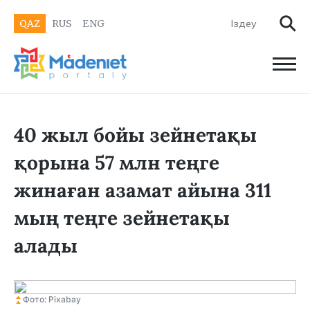
QAZ
RUS
ENG
40 жыл бойы зейнетақы
қорына 57 млн теңге
жинаған азамат айына 311
мың теңге зейнетақы
алады
Фото: Pixabay