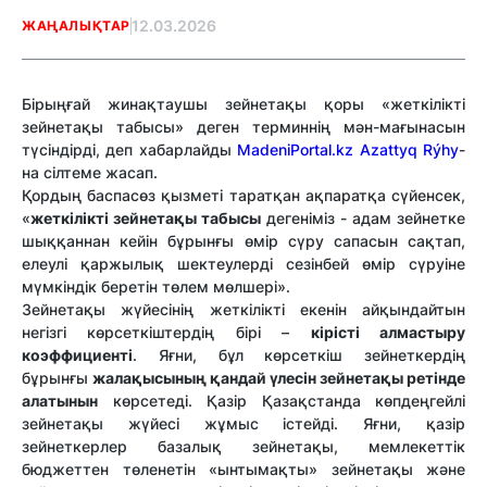
12.03.2026
ЖАҢАЛЫҚТАР
Бірыңғай жинақтаушы зейнетақы қоры «жеткілікті
зейнетақы табысы» деген терминнің мән-мағынасын
түсіндірді, деп хабарлайды
MadeniPortal.kz
Azattyq Rýhy
-
на сілтеме жасап.
Қордың баспасөз қызметі таратқан ақпаратқа сүйенсек,
«
жеткілікті зейнетақы табысы
дегеніміз - адам зейнетке
шыққаннан кейін бұрынғы өмір сүру сапасын сақтап,
елеулі қаржылық шектеулерді сезінбей өмір сүруіне
мүмкіндік беретін төлем мөлшері».
Зейнетақы жүйесінің жеткілікті екенін айқындайтын
негізгі көрсеткіштердің бірі –
кірісті алмастыру
коэффициенті
. Яғни, бұл көрсеткіш зейнеткердің
бұрынғы
жалақысының қандай үлесін зейнетақы ретінде
алатынын
көрсетеді. Қазір Қазақстанда көпдеңгейлі
зейнетақы жүйесі жұмыс істейді. Яғни, қазір
зейнеткерлер базалық зейнетақы, мемлекеттік
бюджеттен төленетін «ынтымақты» зейнетақы және