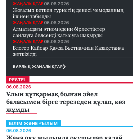
06.08.2026
ЖАҢАЛЫҚТАР
Жоғалып кеткен туристің денесі чемоданның
ішінен табылды
06.08.2026
ЖАҢАЛЫҚТАР
Алматыдағы этномәдени бірлестіктер
сайлауға белсенді қатысуға шақырды
06.08.2026
ЖАҢАЛЫҚТАР
Блогер Қайсар Қамза Вьетнамнан Қазақстанға
жеткізілді
БАРЛЫҚ ЖАНАЛЫҚТАР
PESTEL
06.08.2026
Ұлын құтқармақ болған әйел
баласымен бірге терезеден құлап, көз
жұмды
БІЛІМ ЖӘНЕ ҒЫЛЫМ
06.08.2026
Жаңа оқу жылында оқушылар қалай