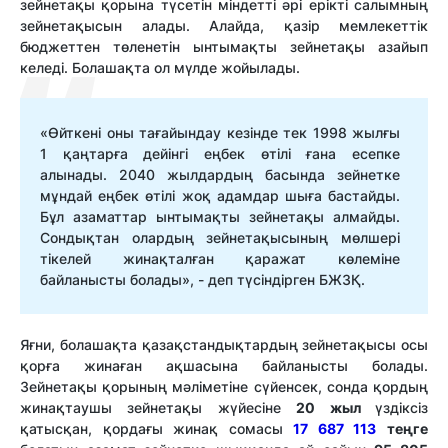
зейнетақы қорына түсетін міндетті әрі ерікті салымның
зейнетақысын алады. Алайда, қазір мемлекеттік
бюджеттен төленетін ынтымақты зейнетақы азайып
келеді. Болашақта ол мүлде жойылады.
«Өйткені оны тағайындау кезінде тек 1998 жылғы
1 қаңтарға дейінгі еңбек өтілі ғана есепке
алынады. 2040 жылдардың басында зейнетке
мұндай еңбек өтілі жоқ адамдар шыға бастайды.
Бұл азаматтар ынтымақты зейнетақы алмайды.
Сондықтан олардың зейнетақысының мөлшері
тікелей жинақталған қаражат көлеміне
байланысты болады», - деп түсіндірген БЖЗҚ.
Яғни, болашақта қазақстандықтардың зейнетақысы осы
қорға жинаған ақшасына байланысты болады.
Зейнетақы қорының мәліметіне сүйенсек, сонда қордың
жинақтаушы зейнетақы жүйесіне
20 жыл
үздіксіз
қатысқан, қордағы жинақ сомасы
17 687 113
теңге