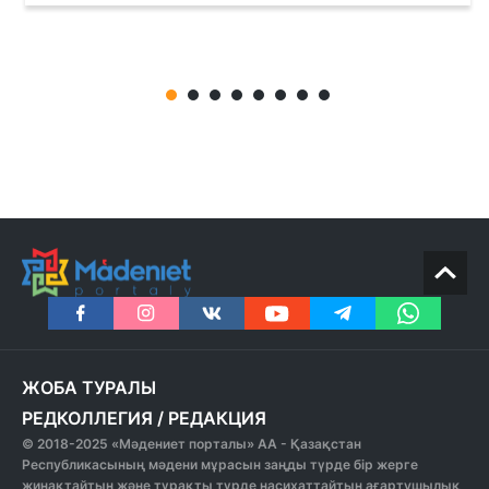
ЖОБА ТУРАЛЫ
РЕДКОЛЛЕГИЯ
/
РЕДАКЦИЯ
© 2018-2025 «Мәдениет порталы» АА - Қазақстан
Республикасының мәдени мұрасын заңды түрде бір жерге
жинақтайтын және тұрақты түрде насихаттайтын ағартушылық