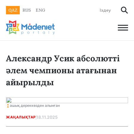
QAZ
RUS
ENG
Александр Усик абсолютті
әлем чемпионы атағынан
айырылды
ашық дереккөзден алынған
18.11.2025
ЖАҢАЛЫҚТАР