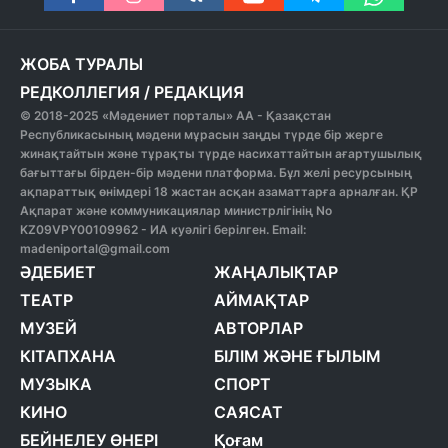
ЖОБА ТУРАЛЫ
РЕДКОЛЛЕГИЯ
/
РЕДАКЦИЯ
© 2018-2025 «Мәдениет порталы» АА - Қазақстан
Республикасының мәдени мұрасын заңды түрде бір жерге
жинақтайтын және тұрақты түрде насихаттайтын ағартушылық
бағыттағы бірден-бір мәдени платформа. Бұл желі ресурсының
ақпараттық өнімдері 18 жастан асқан азаматтарға арналған. ҚР
Ақпарат және коммуникациялар министрлігінің No
KZ09VPY00109962 - ИА куәлігі берілген. Email:
madeniportal@gmail.com
ӘДЕБИЕТ
ЖАҢАЛЫҚТАР
ТЕАТР
АЙМАҚТАР
МУЗЕЙ
АВТОРЛАР
КІТАПХАНА
БІЛІМ ЖӘНЕ ҒЫЛЫМ
МУЗЫКА
СПОРТ
КИНО
САЯСАТ
БЕЙНЕЛЕУ ӨНЕРІ
Қоғам