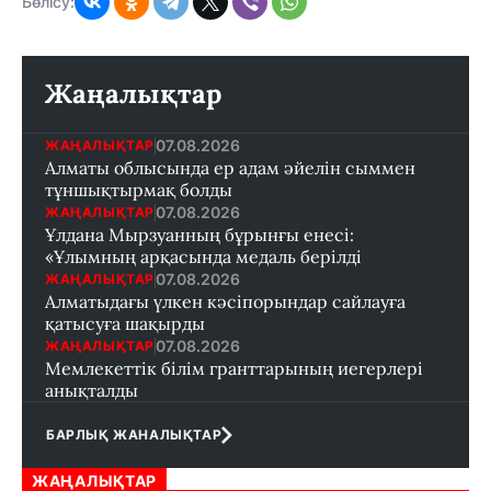
Бөлісу:
Жаңалықтар
07.08.2026
ЖАҢАЛЫҚТАР
Алматы облысында ер адам әйелін сыммен
тұншықтырмақ болды
07.08.2026
ЖАҢАЛЫҚТАР
Ұлдана Мырзуанның бұрынғы енесі:
«Ұлымның арқасында медаль берілді
07.08.2026
ЖАҢАЛЫҚТАР
Алматыдағы үлкен кәсіпорындар сайлауға
қатысуға шақырды
07.08.2026
ЖАҢАЛЫҚТАР
Мемлекеттік білім гранттарының иегерлері
анықталды
БАРЛЫҚ ЖАНАЛЫҚТАР
ЖАҢАЛЫҚТАР