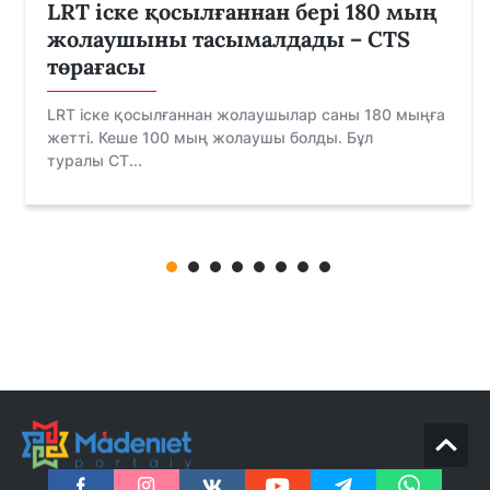
LRT іске қосылғаннан бері 180 мың
жолаушыны тасымалдады – CTS
төрағасы
LRT іске қосылғаннан жолаушылар саны 180 мыңға
жетті. Кеше 100 мың жолаушы болды. Бұл
туралы CT...