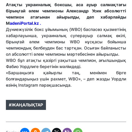
Атақты украиналық боксшы, аса ауыр салмақтағы
бірыңғай әлем чемпионы Александр Усик абсолютті
чемпион атағынан айырылды, деп хабарлайды
М
adeniPortal.kz .
Дүниежүзілік бокс ұйымының (WBO) баспасөз қызметінің
хабарлауынша, украиналық суперауыр салмақ өкілі,
бірыңғай әлем чемпионы WBO нұсқасы бойынша
чемпиондық белбеуден бас тартқан. Осыған байланысты
ол абсолютті әлем чемпионы мәртебесінен айырылды.
WBO бұл атақты қазіргі уақытша чемпион, ағылшындық
Фабио Уордлиге беретінін мәлімдеді.
«Баршаңызға қайырлы таң, менімен бірге
болғандарыңыз үшін рахмет, WBO», – деп жазды Уордли
өзінің Instagram парақшасында.
#ЖАҢАЛЫҚТАР