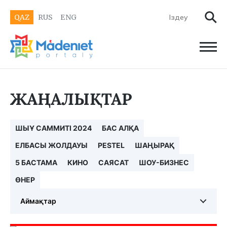
QAZ
RUS
ENG
ЖАҢАЛЫҚТАР
ШЫҰ САММИТІ 2024
БАС АЛҚА
ЕЛБАСЫ ЖОЛДАУЫ
PESTEL
ШАҢЫРАҚ
5 БАСТАМА
КИНО
САЯСАТ
ШОУ-БИЗНЕС
ӨНЕР
Аймақтар