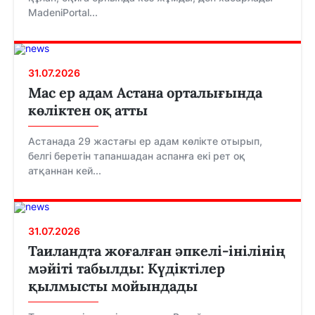
MadeniPortal...
31.07.2026
Мас ер адам Астана орталығында
көліктен оқ атты
Астанада 29 жастағы ер адам көлікте отырып,
белгі беретін тапаншадан аспанға екі рет оқ
атқаннан кей...
31.07.2026
Таиландта жоғалған әпкелі-інілінің
мәйіті табылды: Күдіктілер
қылмысты мойындады