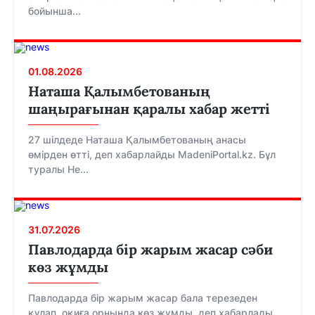
бойынша...
01.08.2026
Наташа Қалымбетованың
шаңырағынан қаралы хабар жетті
27 шілдеде Наташа Қалымбетованың анасы
өмірден өтті, деп хабарлайды MadeniPortal.kz. Бұл
туралы Не...
31.07.2026
Павлодарда бір жарым жасар сәби
көз жұмды
Павлодарда бір жарым жасар бала терезеден
құлап, оқиға орнында көз жұмды, деп хабарлады