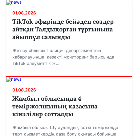
01.08.2026
TikTok эфирінде бейәдеп сөздер
айтқан Талдықорған тұрғынына
айыппұл салынды
Жетісу облысы Полиция департаментінің
хабарлауынша, кезекті мониторинг барысында
TikTok әлеуметтік ж...
01.08.2026
Жамбыл облысында 4
теміржолшының қазасына
кінәлілер сотталды
Жамбыл облысы Шу аудандық соты теміржолда
төрт қызметкердің қаза болу оқиғасы бойынша