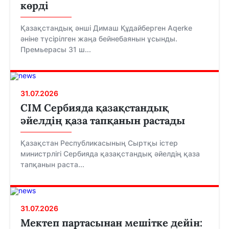
көрді
Қазақстандық әнші Димаш Құдайберген Aqerke
әніне түсірілген жаңа бейнебаянын ұсынды.
Премьерасы 31 ш...
31.07.2026
СІМ Сербияда қазақстандық
әйелдің қаза тапқанын растады
Қазақстан Республикасының Сыртқы істер
министрлігі Сербияда қазақстандық әйелдің қаза
тапқанын раста...
31.07.2026
Мектеп партасынан мешітке дейін: