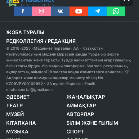
ЖОБА ТУРАЛЫ
РЕДКОЛЛЕГИЯ
/
РЕДАКЦИЯ
© 2018-2025 «Мәдениет порталы» АА - Қазақстан
Республикасының мәдени мұрасын заңды түрде бір жерге
жинақтайтын және тұрақты түрде насихаттайтын ағартушылық
бағыттағы бірден-бір мәдени платформа. Бұл желі ресурсының
ақпараттық өнімдері 18 жастан асқан азаматтарға арналған. ҚР
Ақпарат және коммуникациялар министрлігінің No
KZ09VPY00109962 - ИА куәлігі берілген. Email:
madeniportal@gmail.com
ӘДЕБИЕТ
ЖАҢАЛЫҚТАР
ТЕАТР
АЙМАҚТАР
МУЗЕЙ
АВТОРЛАР
КІТАПХАНА
БІЛІМ ЖӘНЕ ҒЫЛЫМ
МУЗЫКА
СПОРТ