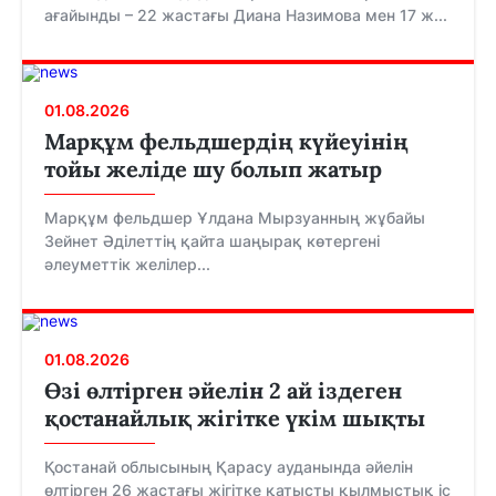
ағайынды – 22 жастағы Диана Назимова мен 17 ж...
01.08.2026
Марқұм фельдшердің күйеуінің
тойы желіде шу болып жатыр
Марқұм фельдшер Ұлдана Мырзуанның жұбайы
Зейнет Әділеттің қайта шаңырақ көтергені
әлеуметтік желілер...
01.08.2026
Өзі өлтірген әйелін 2 ай іздеген
қостанайлық жігітке үкім шықты
Қостанай облысының Қарасу ауданында әйелін
өлтірген 26 жастағы жігітке қатысты қылмыстық іс