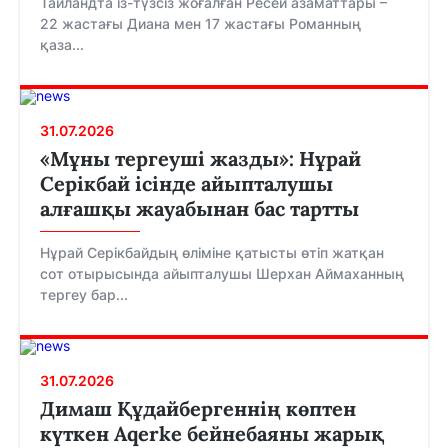
Таиландта із-түзсіз жоғалған Ресей азаматтары –
22 жастағы Диана мен 17 жастағы Романның
қаза...
31.07.2026
«Мұны тергеуші жазды»: Нұрай
Серікбай ісінде айыпталушы
алғашқы жауабынан бас тартты
Нұрай Серікбайдың өліміне қатысты өтіп жатқан
сот отырысында айыпталушы Шерхан Аймаханның
тергеу бар...
31.07.2026
Димаш Құдайбергеннің көптен
күткен Aqerke бейнебаяны жарық