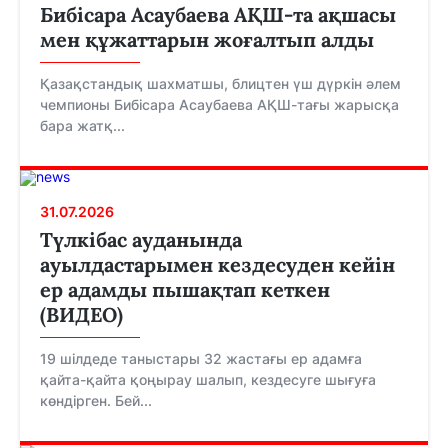
Бибісара Асаубаева АҚШ-та ақшасы
мен құжаттарын жоғалтып алды
Қазақстандық шахматшы, блицтен үш дүркін әлем
чемпионы Бибісара Асаубаева АҚШ-тағы жарысқа
бара жатқ...
31.07.2026
Түлкібас ауданында
ауылдастарымен кездесуден кейін
ер адамды пышақтап кеткен
(ВИДЕО)
19 шілдеде таныстары 32 жастағы ер адамға
қайта-қайта қоңырау шалып, кездесуге шығуға
көндірген. Бей...