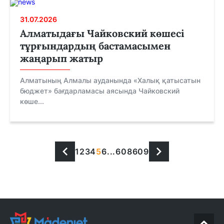
31.07.2026
Алматыдағы Чайковский көшесі
тұрғындардың бастамасымен
жаңарып жатыр
Алматының Алмалы ауданында «Халық қатысатын
бюджет» бағдарламасы аясында Чайковский
көше...
1
2
3
4
5
6
...
608
609