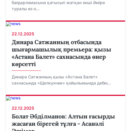
бағдарламасына қатысып жатқан әнші Әміре
туралы өз о...
22.12.2025
Динара Сатжанның отбасында
шығармашылық премьера: қызы
«Астана Балет» сахнасында өнер
көрсетті
Динара Сатжанның қызы «Астана Балет»
сахнасында «Щелкунчик» қойылымында дебю...
22.12.2025
Болат Әбділманов: Алтын ғасырды
жасаған бірегей тұлға - Асанәлі
Әшімов