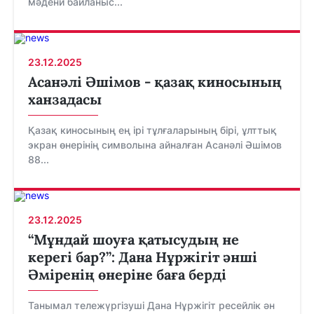
мәдени байланыс...
23.12.2025
Асанәлі Әшімов - қазақ киносының
ханзадасы
Қазақ киносының ең ірі тұлғаларының бірі, ұлттық
экран өнерінің символына айналған Асанәлі Әшімов
88...
23.12.2025
“Мұндай шоуға қатысудың не
керегі бар?”: Дана Нұржігіт әнші
Әміренің өнеріне баға берді
Танымал тележүргізуші Дана Нұржігіт ресейлік ән