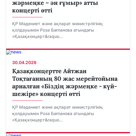
жәрмеңке – ән ғұмыр» атты
концерті өтті
ҚР Мәдениет және ақпарат министрлігінің
қолдауымен Роза Бағланова атындағы
«Қазақконцерт&raquo...
30.04.2026
Қазақконцертте Айтжан
Тоқтағанның 80 жас мерейтойына
арналған «Біздің жәрмеңке - күй-
шежіре» концерті өтті
ҚР Мәдениет және ақпарат министрлігінің
қолдауымен Роза Бағланова атындағы
«Қазақконцерт&raquo...