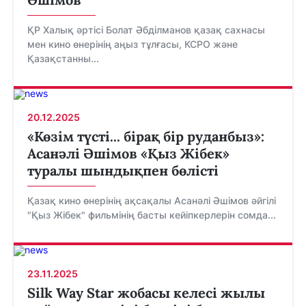
ҚР Халық әртісі Болат Әбділманов қазақ сахнасы
мен кино өнерінің аңыз тұлғасы, КСРО және
Қазақстанны...
20.12.2025
«Көзім түсті... бірақ бір руданбыз»:
Асанәлі Әшімов «Қыз Жібек»
туралы шындықпен бөлісті
Қазақ кино өнерінің ақсақалы Асанәлі Әшімов әйгілі
"Қыз Жібек" фильмінің басты кейіпкерлерін сомда...
23.11.2025
Silk Way Star жобасы келесі жылы