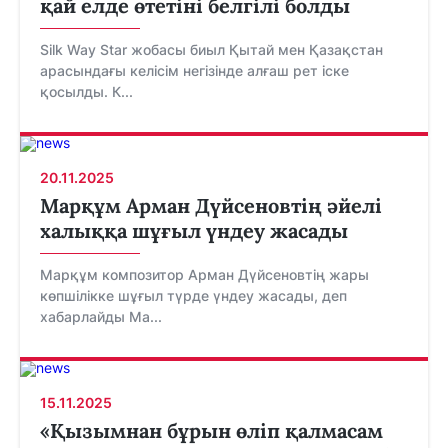
қай елде өтетіні белгілі болды
Silk Way Star жобасы биыл Қытай мен Қазақстан
арасындағы келісім негізінде алғаш рет іске
қосылды. К...
20.11.2025
Марқұм Арман Дүйсеновтің әйелі
халыққа шұғыл үндеу жасады
Марқұм композитор Арман Дүйсеновтің жары
көпшілікке шұғыл түрде үндеу жасады, деп
хабарлайды Ma...
15.11.2025
«Қызымнан бұрын өліп қалмасам