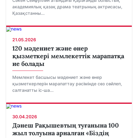
Сәкен Сейфуллин атындағы Қарағанды облыстық
академиялық қазақ драма театрының актрисасы,
Қазақстанны...
21.05.2026
120 мәдениет және өнер
қызметкері мемлекеттік марапатқа
ие болады
Мемлекет басшысы мәдениет және өнер
қызметкерлерін марапаттау рәсімінде сөз сөйлеп,
салтанатты іс-ша...
30.04.2026
Дәнеш Рақышевтың туғанына 100
жыл толуына арналған «Біздің