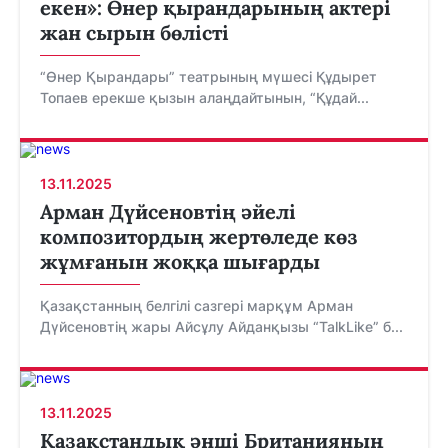
екен»: Өнер қырандарының актері
жан сырын бөлісті
“Өнер Қырандары” театрының мүшесі Құдырет
Топаев ерекше қызын алаңдайтынын, “Құдай...
13.11.2025
Арман Дүйсеновтің әйелі
композитордың жертөледе көз
жұмғанын жоққа шығарды
Қазақстанның белгілі сазгері марқұм Арман
Дүйсеновтің жары Айсұлу Айданқызы “TalkLike” б...
13.11.2025
Қазақстандық әнші Британияның