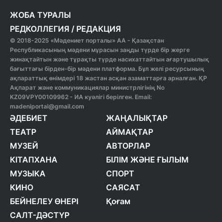
ЖОБА ТУРАЛЫ
РЕДКОЛЛЕГИЯ
/
РЕДАКЦИЯ
© 2018-2025 «Мәдениет порталы» АА - Қазақстан
Республикасының мәдени мұрасын заңды түрде бір жерге
жинақтайтын және тұрақты түрде насихаттайтын ағартушылық
бағыттағы бірден-бір мәдени платформа. Бұл желі ресурсының
ақпараттық өнімдері 18 жастан асқан азаматтарға арналған. ҚР
Ақпарат және коммуникациялар министрлігінің No
KZ09VPY00109962 - ИА куәлігі берілген. Email:
madeniportal@gmail.com
ӘДЕБИЕТ
ЖАҢАЛЫҚТАР
ТЕАТР
АЙМАҚТАР
МУЗЕЙ
АВТОРЛАР
КІТАПХАНА
БІЛІМ ЖӘНЕ ҒЫЛЫМ
МУЗЫКА
СПОРТ
КИНО
САЯСАТ
БЕЙНЕЛЕУ ӨНЕРІ
Қоғам
САЛТ-ДӘСТҮР