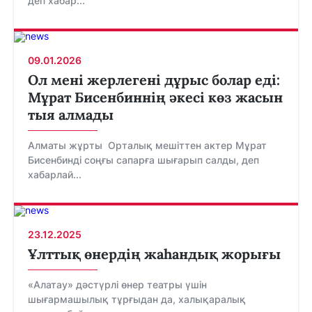
деп хабар...
09.01.2026
Ол мені жерлегені дұрыс болар еді:
Мұрат Бисенбиннің әкесі көз жасын
тыя алмады
Алматы жұрты Орталық мешіттен актер Мұрат
Бисенбинді соңғы сапарға шығарып салды, деп
хабарлай...
23.12.2025
Ұлттық өнердің жаһандық жорығы
«Алатау» дәстүрлі өнер театры үшін
шығармашылық тұрғыдан да, халықаралық