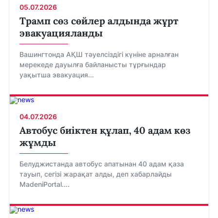
05.07.2026
Трамп сөз сөйлер алдында жұрт
эвакуацияланды
Вашингтонда АҚШ тәуелсіздігі күніне арналған
мерекеде дауылға байланысты тұрғындар
уақытша эвакуация...
04.07.2026
Автобус биіктен құлап, 40 адам көз
жұмды
Белуджистанда автобус апатынан 40 адам қаза
тауып, сегізі жарақат алды, деп хабарлайды
MadeniPortal....