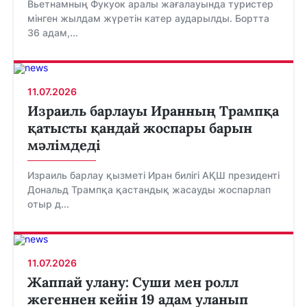
Вьетнамның Фукуок аралы жағалауында туристер
мінген жылдам жүретін катер аударылды. Бортта
36 адам,...
11.07.2026
Израиль барлауы Иранның Трампқа
қатысты қандай жоспары барын
мәлімдеді
Израиль барлау қызметі Иран билігі АҚШ президенті
Дональд Трампқа қастандық жасауды жоспарлап
отыр д...
11.07.2026
Жаппай улану: Суши мен ролл
жегеннен кейін 19 адам уланып