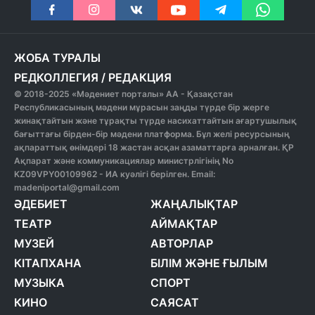
ЖОБА ТУРАЛЫ
РЕДКОЛЛЕГИЯ
/
РЕДАКЦИЯ
© 2018-2025 «Мәдениет порталы» АА - Қазақстан
Республикасының мәдени мұрасын заңды түрде бір жерге
жинақтайтын және тұрақты түрде насихаттайтын ағартушылық
бағыттағы бірден-бір мәдени платформа. Бұл желі ресурсының
ақпараттық өнімдері 18 жастан асқан азаматтарға арналған. ҚР
Ақпарат және коммуникациялар министрлігінің No
KZ09VPY00109962 - ИА куәлігі берілген. Email:
madeniportal@gmail.com
ӘДЕБИЕТ
ЖАҢАЛЫҚТАР
ТЕАТР
АЙМАҚТАР
МУЗЕЙ
АВТОРЛАР
КІТАПХАНА
БІЛІМ ЖӘНЕ ҒЫЛЫМ
МУЗЫКА
СПОРТ
КИНО
САЯСАТ