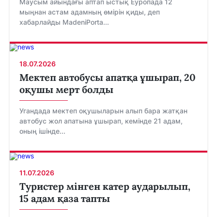
Маусым айындағы аптап ыстық Еуропада 12
мыңнан астам адамның өмірін қиды, деп
хабарлайды MadeniPorta...
18.07.2026
Мектеп автобусы апатқа ұшырап, 20
оқушы мерт болды
Угандада мектеп оқушыларын алып бара жатқан
автобус жол апатына ұшырап, кемінде 21 адам,
оның ішінде...
11.07.2026
Туристер мінген катер аударылып,
15 адам қаза тапты