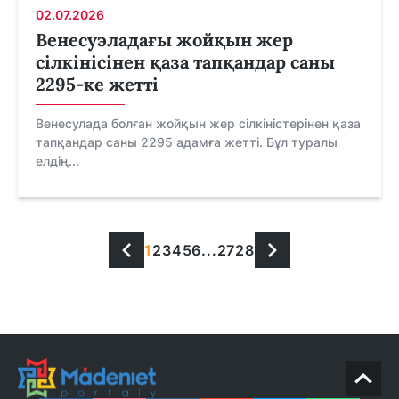
02.07.2026
Венесуэладағы жойқын жер
сілкінісінен қаза тапқандар саны
2295-ке жетті
Венесулада болған жойқын жер сілкіністерінен қаза
тапқандар саны 2295 адамға жетті. Бұл туралы
елдің...
1
2
3
4
5
6
...
27
28