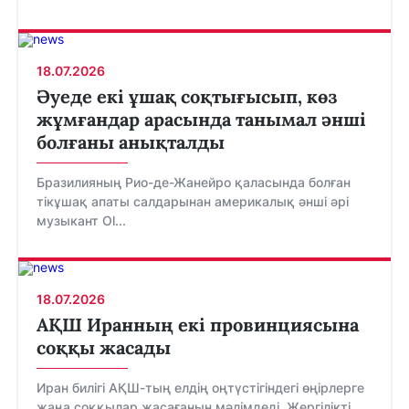
18.07.2026
Әуеде екі ұшақ соқтығысып, көз
жұмғандар арасында танымал әнші
болғаны анықталды
Бразилияның Рио-де-Жанейро қаласында болған
тікұшақ апаты салдарынан америкалық әнші әрі
музыкант Ol...
18.07.2026
АҚШ Иранның екі провинциясына
соққы жасады
Иран билігі АҚШ-тың елдің оңтүстігіндегі өңірлерге
жаңа соққылар жасағанын мәлімдеді. Жергілікті