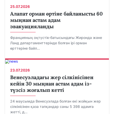
25.07.2026
Алапат орман өртіне байланысты 60
мыңнан астам адам
эвакуацияланды
Францияның оңтүстік-батысындағы Жиронда және
Ланд департаменттерінде болған ірі орман
өрттеріне байл...
23.07.2026
Венесуэладағы жер сілкінісінен
кейін 30 мыңнан астам адам із-
түзсіз жоғалып кетті
24 маусымда Венесуэлада болған екі жойқын жер
сілкінісінен қаза тапқандар саны 5 398 адамға
жетті, д...