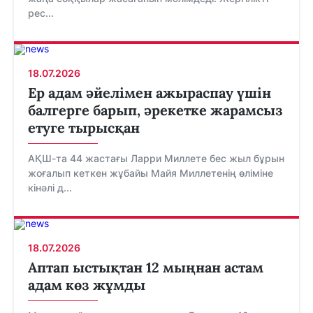
рес...
18.07.2026
Ер адам әйелімен ажыраспау үшін
балгерге барып, әрекетке жарамсыз
етуге тырысқан
АҚШ-та 44 жастағы Ларри Миллете бес жыл бұрын
жоғалып кеткен жұбайы Майя Миллетенің өліміне
кінәлі д...
18.07.2026
Аптап ыстықтан 12 мыңнан астам
адам көз жұмды