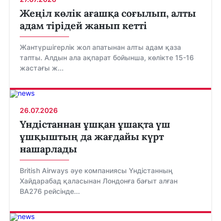
Жеңіл көлік ағашқа соғылып, алты
адам тірідей жанып кетті
Жантүршігерлік жол апатынан алты адам қаза
тапты. Алдын ала ақпарат бойынша, көлікте 15-16
жастағы ж...
26.07.2026
Үндістаннан ұшқан ұшақта үш
ұшқыштың да жағдайы күрт
нашарлады
British Airways әуе компаниясы Үндістанның
Хайдарабад қаласынан Лондонға бағыт алған
BA276 рейсінде...