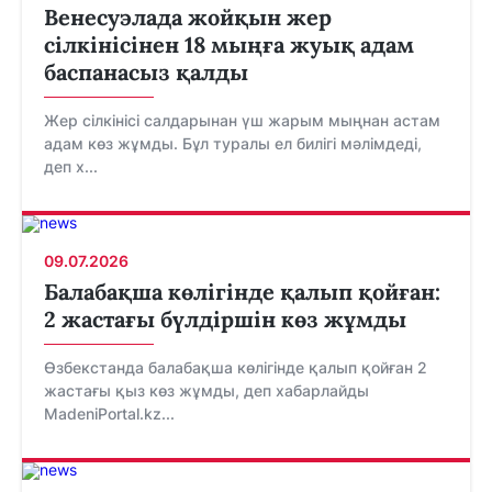
Венесуэлада жойқын жер
сілкінісінен 18 мыңға жуық адам
баспанасыз қалды
Жер сілкінісі салдарынан үш жарым мыңнан астам
адам көз жұмды. Бұл туралы ел билігі мәлімдеді,
деп х...
09.07.2026
Балабақша көлігінде қалып қойған:
2 жастағы бүлдіршін көз жұмды
Өзбекстанда балабақша көлігінде қалып қойған 2
жастағы қыз көз жұмды, деп хабарлайды
MadeniPortal.kz...