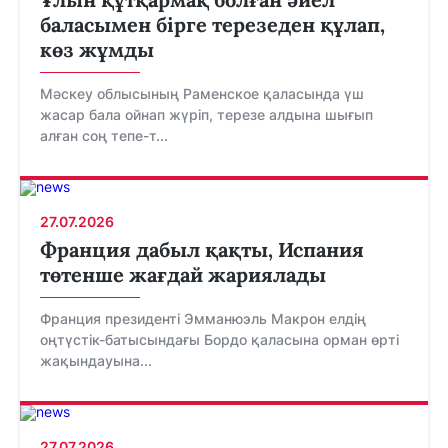
баласымен бірге терезеден құлап,
көз жұмды
Мәскеу облысының Раменское қаласында үш
жасар бала ойнап жүріп, терезе алдына шығып
алған соң тепе-т...
27.07.2026
Франция дабыл қақты, Испания
төтенше жағдай жариялады
Франция президенті Эмманюэль Макрон елдің
оңтүстік-батысындағы Бордо қаласына орман өрті
жақындауына...
27.07.2026